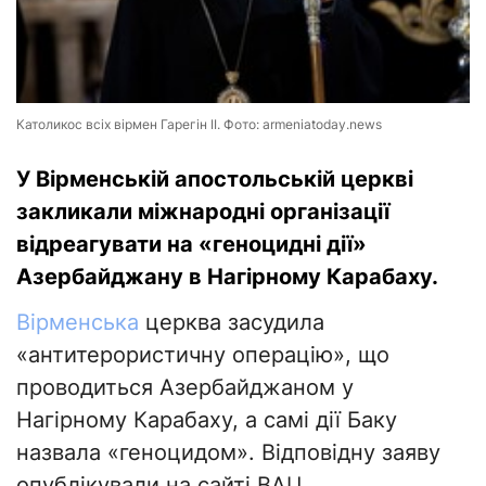
Католикос всіх вірмен Гарегін II. Фото: armeniatoday.news
У Вірменській апостольській церкві
закликали міжнародні організації
відреагувати на «геноцидні дії»
Азербайджану в Нагірному Карабаху.
Вірменська
церква засудила
«антитерористичну операцію», що
проводиться Азербайджаном у
Нагірному Карабаху, а самі дії Баку
назвала «геноцидом». Відповідну заяву
опублікували на сайті ВАЦ.