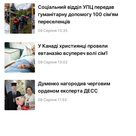
Соціальний відділ УПЦ передав
гуманітарну допомогу 100 сім'ям
переселенців
08 Серпня 13:35
У Канаді християнці провели
евтаназію всупереч волі сім'ї
08 Серпня 13:02
Думенко нагородив черговим
орденом експерта ДЕСС
08 Серпня 11:53