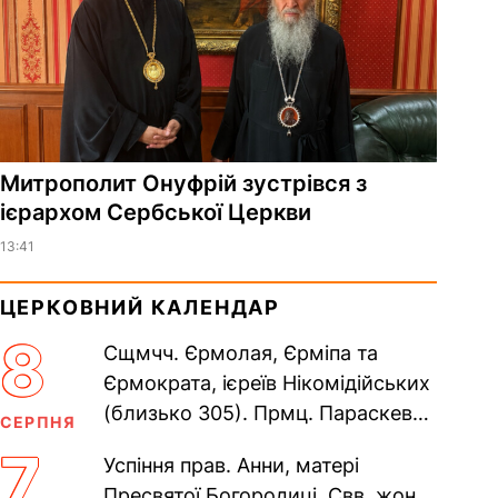
Митрополит Онуфрій зустрівся з
ієрархом Сербської Церкви
13:41
ЦЕРКОВНИЙ КАЛЕНДАР
8
Сщмчч. Єрмолая, Єрміпа та
Єрмократа, ієреїв Нікомідійських
(близько 305). Прмц. Параскеви
СЕРПНЯ
(138–161). Прп. Мойсея Угрина,
7
Успіння прав. Анни, матері
Печерського, в Ближніх...
Пресвятої Богородиці. Свв. жон