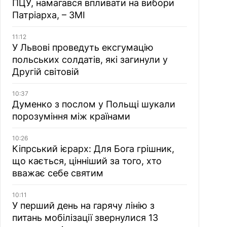
ПЦУ, намагався впливати на вибори
Патріарха, – ЗМІ
11:12
У Львові проведуть ексгумацію
польських солдатів, які загинули у
Другій світовій
10:37
Думенко з послом у Польщі шукали
порозуміння між країнами
10:26
Кіпрський ієрарх: Для Бога грішник,
що кається, цінніший за того, хто
вважає себе святим
10:11
У перший день на гарячу лінію з
питань мобілізації звернулися 13