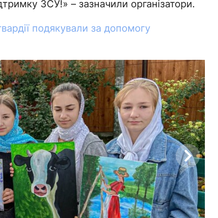
дтримку ЗСУ!» – зазначили організатори.
гвардії подякували за допомогу