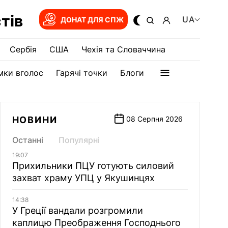
тів
UA
ДОНАТ ДЛЯ СПЖ
Сербія
США
Чехія та Словаччина
мки вголос
Гарячі точки
Блоги
НОВИНИ
08 Серпня 2026
Останні
Популярні
19:07
Прихильники ПЦУ готують силовий
захват храму УПЦ у Якушинцях
14:38
У Греції вандали розгромили
каплицю Преображення Господнього