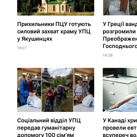
Прихильники ПЦУ готують
У Греції ван
силовий захват храму УПЦ
розгромили
у Якушинцях
Преображе
Господньог
19:07
14:38
Соціальний відділ УПЦ
У Канаді хр
передав гуманітарну
провели евт
допомогу 100 сім'ям
всупереч вол