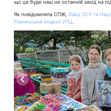
що це буде наш не останній захід на пі
Як повідомляла СПЖ,
бійці ЗСУ та Нац
Рівненській єпархії УПЦ
.