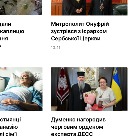
дали
Митрополит Онуфрій
 каплицю
зустрівся з ієрархом
ння
Сербської Церкви
о
13:41
истиянці
Думенко нагородив
аназію
черговим орденом
і сім'ї
експерта ДЕСС