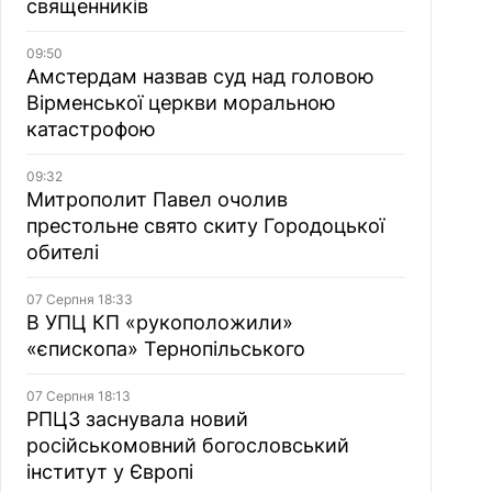
священників
09:50
Амстердам назвав суд над головою
Вірменської церкви моральною
катастрофою
09:32
Митрополит Павел очолив
престольне свято скиту Городоцької
обителі
07 Серпня 18:33
В УПЦ КП «рукоположили»
«єпископа» Тернопільського
07 Серпня 18:13
РПЦЗ заснувала новий
російськомовний богословський
інститут у Європі