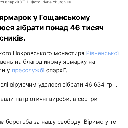
 єпархії УПЦ. Фото: rivne.church.ua
 ярмарок у Гощанському
ося зібрати понад 46 тисяч
сників.
ького Покровського монастиря
Рівненської
вень на благодійному ярмарку на
ли у
пресслужбі
єпархії.
івлі віруючим удалося зібрати 46 634 грн.
вали патріотичні вироби, а сестри
є боротьба за нашу свободу. Віримо у те,