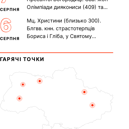
Олімпіади диякониси (409) та
СЕРПНЯ
Євпраксії діви, Тавенської (413).
6
Мц. Христини (близько 300).
Пам’ять V Вселенського...
Блгвв. кнн. страстотерпців
Бориса і Гліба, у Святому
СЕРПНЯ
Хрещенні Романа і Давида (1015).
Прп. Полікарпа, архімандрита...
ГАРЯЧІ ТОЧКИ