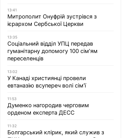
13:41
Митрополит Онуфрій зустрівся з
ієрархом Сербської Церкви
13:35
Соціальний відділ УПЦ передав
гуманітарну допомогу 100 сім'ям
переселенців
13:02
У Канаді християнці провели
евтаназію всупереч волі сім'ї
11:53
Думенко нагородив черговим
орденом експерта ДЕСС
11:32
Болгарський клірик, який служив з