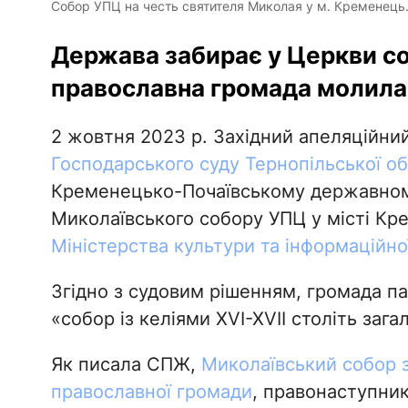
Собор УПЦ на честь святителя Миколая у м. Кременець. 
Держава забирає у Церкви со
православна громада молилас
2 жовтня 2023 р. Західний апеляційни
Господарського суду Тернопільської об
Кременецько-Почаївському державному
Миколаївського собору УПЦ у місті Кр
Міністерства культури та інформаційно
Згідно з судовим рішенням, громада па
«собор із келіями XVI-XVII століть заг
Як писала СПЖ,
Миколаївський собор з
православної громади
, правонаступник