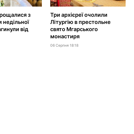
рощалися з
Три архієреї очолили
 недільної
Літургію в престольне
агинули від
свято Мгарського
монастиря
06 Серпня 18:18