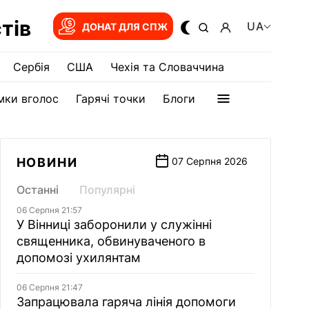
тів
UA
ДОНАТ ДЛЯ СПЖ
Сербія
США
Чехія та Словаччина
мки вголос
Гарячі точки
Блоги
НОВИНИ
07 Серпня 2026
Останні
Популярні
06 Серпня 21:57
У Вінниці заборонили у служінні
священника, обвинуваченого в
допомозі ухилянтам
06 Серпня 21:47
Запрацювала гаряча лінія допомоги