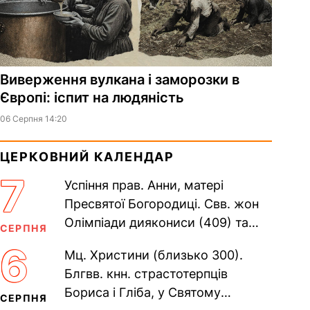
Виверження вулкана і заморозки в
Європі: іспит на людяність
06 Серпня 14:20
ЦЕРКОВНИЙ КАЛЕНДАР
7
Успіння прав. Анни, матері
Пресвятої Богородиці. Свв. жон
Олімпіади диякониси (409) та
СЕРПНЯ
Євпраксії діви, Тавенської (413).
6
Мц. Христини (близько 300).
Пам’ять V Вселенського...
Блгвв. кнн. страстотерпців
Бориса і Гліба, у Святому
СЕРПНЯ