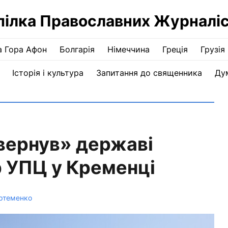
пілка Православних Журналіс
а Гора Афон
Болгарія
Німеччина
Греція
Грузія
Історія і культура
Запитання до священника
Ду
вернув» державі
 УПЦ у Кременці
ртеменко