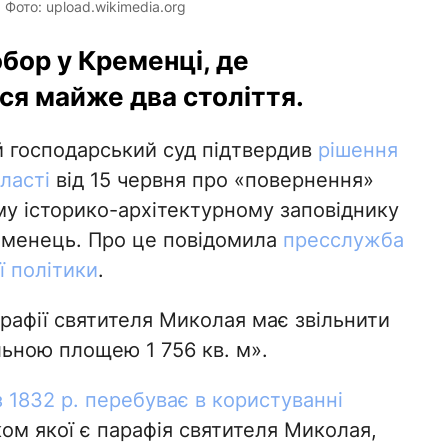
Фото: upload.wikimedia.org
бор у Кременці, де
я майже два століття.
й господарський суд підтвердив
рішення
ласті
від 15 червня про «повернення»
 історико-архітектурному заповіднику
еменець. Про це повідомила
пресслужба
ї політики
.
рафії святителя Миколая має звільнити
альною площею 1 756 кв. м».
 1832 р. перебуває в користуванні
ом якої є парафія святителя Миколая,