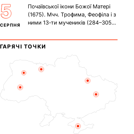
Хрещенні Романа і Давида (1015).
5
Почаївської ікони Божої Матері
Прп. Полікарпа, архімандрита...
(1675). Мчч. Трофима, Феофіла і з
ними 13-ти мучеників (284–305).
СЕРПНЯ
Сщмч. Аполлінарія, єп.
Равенійського (близько 75)....
ГАРЯЧІ ТОЧКИ