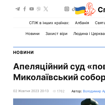
С
СПЖ в інших країнах:
Албанія
Свят
Новини
Захист віри
Людина і Церква
НОВИНИ
Апеляційний суд «по
Миколаївський собор
02 Жовтня 2023 20:13
Автор:
Володимир А
1762