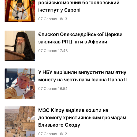
російськомовний богословський
інститут у Європі
07 Серпня 18:13
Єпископ Олександрійської Церкви
закликав РПЦ піти з Африки
07 Серпня 17:43
У НБУ вирішили випустити пам'ятну
монету на честь папи Іоанна Павла II
07 Серпня 16:54
МЗС Кіпру виділив кошти на
допомогу християнським громадам
Близького Сходу
07 Серпня 16:12