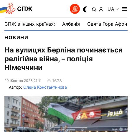
СПЖ
UA
СПЖ в інших країнах:
Албанія
Свята Гора Афон
НОВИНИ
На вулицях Берліна починається
релігійна війна, – поліція
Німеччини
1673
20 Жовтня 2023 21:11
Автор:
Олена Константинова