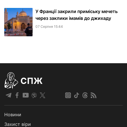
У Франції закрили приміську мечеть
через заклики імамів до джихаду
07 Серпня 15:44
СПЖ
Новини
Захист віри