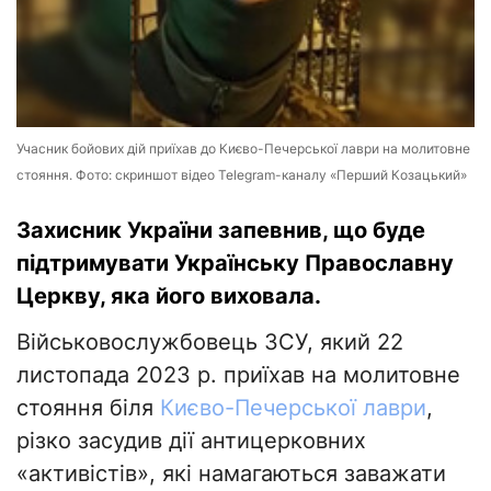
Учасник бойових дій приїхав до Києво-Печерської лаври на молитовне
стояння. Фото: скриншот відео Telegram-каналу «Перший Козацький»
Захисник України запевнив, що буде
підтримувати Українську Православну
Церкву, яка його виховала.
Військовослужбовець ЗСУ, який 22
листопада 2023 р. приїхав на молитовне
стояння біля
Києво-Печерської лаври
,
різко засудив дії антицерковних
«активістів», які намагаються заважати