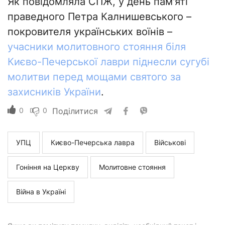
Як повідомляла СПЖ, у день пам'яті
праведного Петра Калнишевського –
покровителя українських воїнів –
учасники молитовного стояння біля
Києво-Печерської лаври піднесли сугубі
молитви перед мощами святого за
захисників України
.
0
0
Поділитися
УПЦ
Києво-Печерська лавра
Військові
Гоніння на Церкву
Молитовне стояння
Війна в Україні