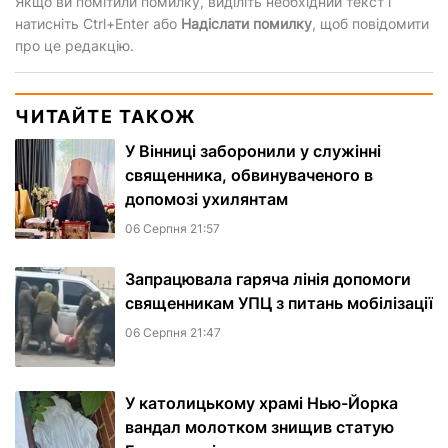
Якщо ви помітили помилку, виділіть необхідний текст і
натисніть Ctrl+Enter або
Надіслати помилку
, щоб повідомити
про це редакцію.
ЧИТАЙТЕ ТАКОЖ
У Вінниці заборонили у служінні
священника, обвинуваченого в
допомозі ухилянтам
06 Серпня 21:57
Запрацювала гаряча лінія допомоги
священникам УПЦ з питань мобілізації
06 Серпня 21:47
У католицькому храмі Нью-Йорка
вандал молотком знищив статую