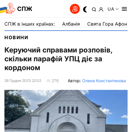
СПЖ
UA
СПЖ в інших країнах:
Албанія
Свята Гора Афон
НОВИНИ
Керуючий справами розповів,
скільки парафій УПЦ діє за
кордоном
Автор:
Олена Константинова
276
26 Грудня 2023 22:02