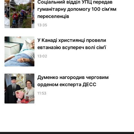
Соціальний відділ УПЦ передав
гуманітарну допомогу 100 сім'ям
переселенців
13:35
У Канаді християнці провели
евтаназію всупереч волі сім'ї
13:02
Думенко нагородив черговим
орденом експерта ДЕСС
11:53