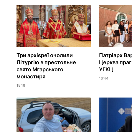
Три архієреї очолили
Патріарх Ва
Літургію в престольне
Церква праг
свято Мгарського
УГКЦ
монастиря
16:44
18:18