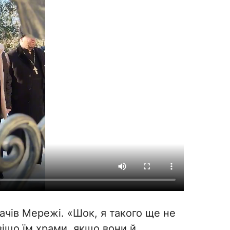
ачів Мережі. «Шок, я такого ще не
авіщо їм храми, якщо вони й