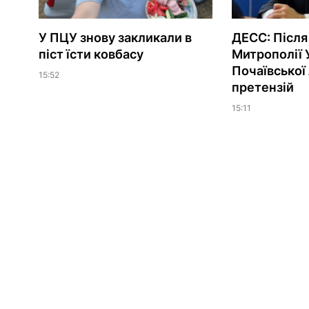
У ПЦУ знову закликали в
ДЕСС: Після
піст їсти ковбасу
Митрополії 
Почаївської
15:52
претензій
15:11