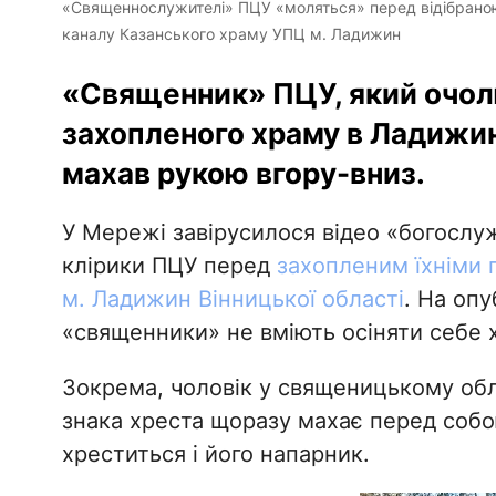
«Священнослужителі» ПЦУ «моляться» перед відібраною
каналу Казанського храму УПЦ м. Ладижин
«Священник» ПЦУ, який очол
захопленого храму в Ладижин
махав рукою вгору-вниз.
У Мережі завірусилося відео «богослуж
клірики ПЦУ перед
захопленим їхніми
м. Ладижин Вінницької області
. На опу
«священники» не вміють осіняти себе
Зокрема, чоловік у священицькому обл
знака хреста щоразу махає перед собо
хреститься і його напарник.