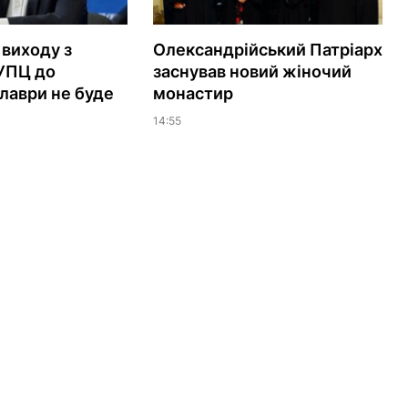
 виходу з
Олександрійський Патріарх
УПЦ до
заснував новий жіночий
 лаври не буде
монастир
14:55