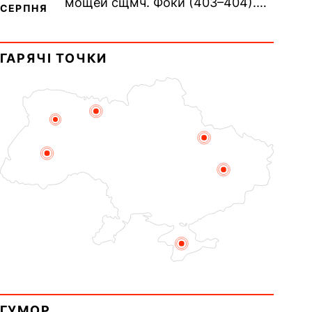
мощей сщмч. Фоки (403–404).
СЕРПНЯ
Прп. Корнилія Переяславського
(1693). Сщмч. Михаїла
ГАРЯЧІ ТОЧКИ
Накарякова...
ГУМОР