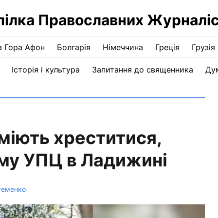
пілка Православних Журналіс
а Гора Афон
Болгарія
Німеччина
Греція
Грузія
Історія і культура
Запитання до священника
Ду
міють хреститися,
аму УПЦ в Ладижині
теменко