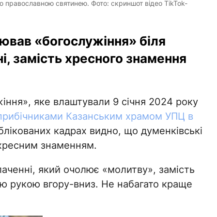
 православною святинею. Фото: скриншот відео TikTok-
ював «богослужіння» біля
і, замість хресного знамення
іння», яке влаштували 9 січня 2024 року
 прибічниками Казанським храмом УПЦ в
блікованих кадрах видно, що думенківські
 хресним знаменням.
аченні, який очолює «молитву», замість
ю рукою вгору-вниз. Не набагато краще