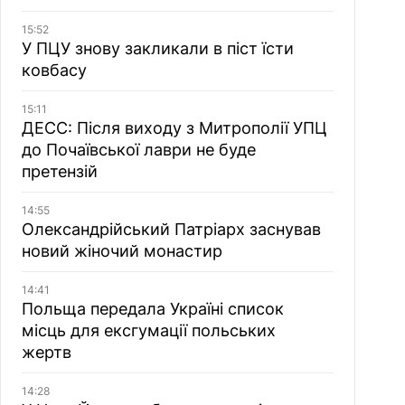
15:52
У ПЦУ знову закликали в піст їсти
ковбасу
15:11
ДЕСС: Після виходу з Митрополії УПЦ
до Почаївської лаври не буде
претензій
14:55
Олександрійський Патріарх заснував
новий жіночий монастир
14:41
Польща передала Україні список
місць для ексгумації польських
жертв
14:28