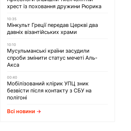
хрест із поховання дружини Рюрика
10:35
Мінкульт Греції передав Церкві два
давніх візантійських храми
10:10
Мусульманські країни засудили
спроби змінити статус мечеті Аль-
Акса
00:40
Мобілізований клірик УПЦ зник
безвісти після контакту з СБУ на
полігоні
Всі новини