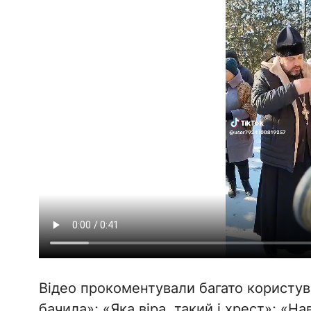
Відео прокоментували багато користув
бачила»; «Яка віра, такий і хрест»; «Н