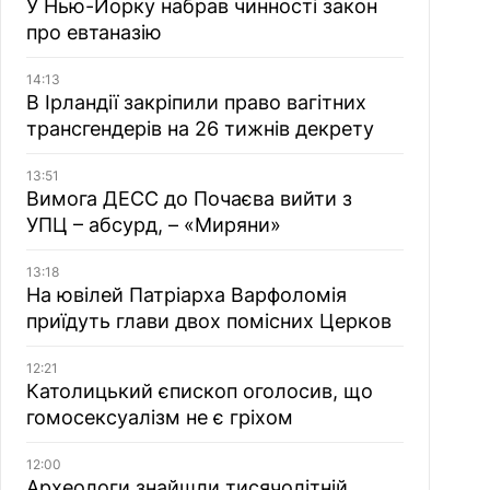
У Нью-Йорку набрав чинності закон
про евтаназію
14:13
В Ірландії закріпили право вагітних
трансгендерів на 26 тижнів декрету
13:51
Вимога ДЕСС до Почаєва вийти з
УПЦ – абсурд, – «Миряни»
13:18
На ювілей Патріарха Варфоломія
приїдуть глави двох помісних Церков
12:21
Католицький єпископ оголосив, що
гомосексуалізм не є гріхом
12:00
Археологи знайшли тисячолітній