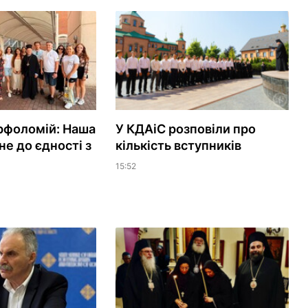
рфоломій: Наша
У КДАіС розповіли про
не до єдності з
кількість вступників
15:52