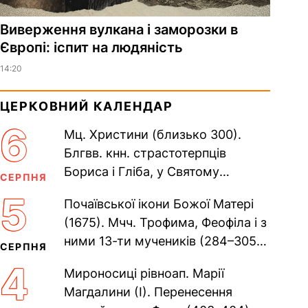
Виверження вулкана і заморозки в
Європі: іспит на людяність
14:20
ЦЕРКОВНИЙ КАЛЕНДАР
6
Мц. Христини (близько 300).
Блгвв. кнн. страстотерпців
Бориса і Гліба, у Святому
СЕРПНЯ
Хрещенні Романа і Давида (1015).
5
Почаївської ікони Божої Матері
Прп. Полікарпа, архімандрита...
(1675). Мчч. Трофима, Феофіла і з
ними 13-ти мучеників (284–305).
СЕРПНЯ
Сщмч. Аполлінарія, єп.
4
Мироносиці рівноап. Марії
Равенійського (близько 75)....
Магдалини (I). Перенесення