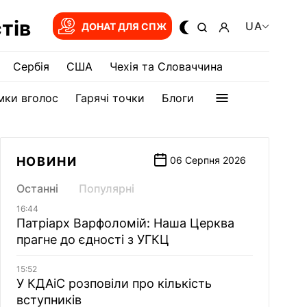
тів
UA
ДОНАТ ДЛЯ СПЖ
Сербія
США
Чехія та Словаччина
мки вголос
Гарячі точки
Блоги
НОВИНИ
06 Серпня 2026
Останні
Популярні
16:44
Патріарх Варфоломій: Наша Церква
прагне до єдності з УГКЦ
15:52
У КДАіС розповіли про кількість
вступників