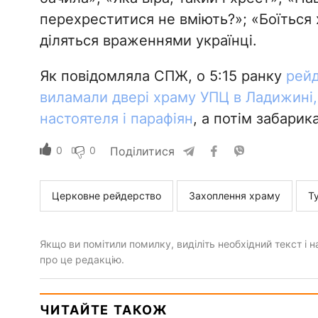
перехреститися не вміють?»; «Боїться 
діляться враженнями українці.
Як повідомляла СПЖ, о 5:15 ранку
рейд
виламали двері храму УПЦ в Ладижині,
настоятеля і парафіян
, а потім забарик
0
0
Поділитися
Церковне рейдерство
Захоплення храму
Т
Якщо ви помітили помилку, виділіть необхідний текст і на
про це редакцію.
ЧИТАЙТЕ ТАКОЖ