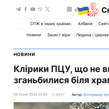
С
СПЖ в інших країнах:
Албанія
Свят
Новини
Захист віри
Людина і Церква
НОВИНИ
Клірики ПЦУ, що не в
зганьбилися біля хр
09 Сiчня 2024 22:40
Автор:
Володимир Ар
8837