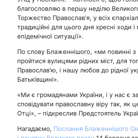
благословляю в першу неділю Великого
Торжество Православ'я, у всіх єпархі
традиційні для цього дня хресні ходи і
епідемічної ситуації».
По слову Блаженнішого, «ми повинні з 
пройтися вулицями рідних міст, для тог
Православ'ю, і нашу любов до рідної ук
Батьківщині».
«Ми є громадянами України, і у нас є 
сповідувати православну віру так, як ц
Отці», – підкреслив Предстоятель Укра
Нагадаємо,
Послання Блаженнішого Ону