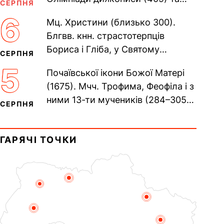
СЕРПНЯ
Євпраксії діви, Тавенської (413).
6
Мц. Христини (близько 300).
Пам’ять V Вселенського...
Блгвв. кнн. страстотерпців
Бориса і Гліба, у Святому
СЕРПНЯ
Хрещенні Романа і Давида (1015).
5
Почаївської ікони Божої Матері
Прп. Полікарпа, архімандрита...
(1675). Мчч. Трофима, Феофіла і з
ними 13-ти мучеників (284–305).
СЕРПНЯ
Сщмч. Аполлінарія, єп.
Равенійського (близько 75)....
ГАРЯЧІ ТОЧКИ