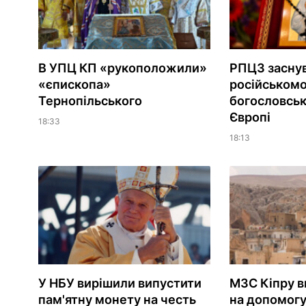
В УПЦ КП «рукоположили»
РПЦЗ засну
«єпископа»
російськом
Тернопільського
богословськ
Європі
18:33
18:13
У НБУ вирішили випустити
МЗС Кіпру в
пам'ятну монету на честь
на допомог