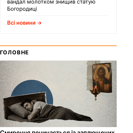
вандал молотком знищив статую
Богородиці
Всі новини
ГОЛОВНЕ
Смирення починається із заплющених