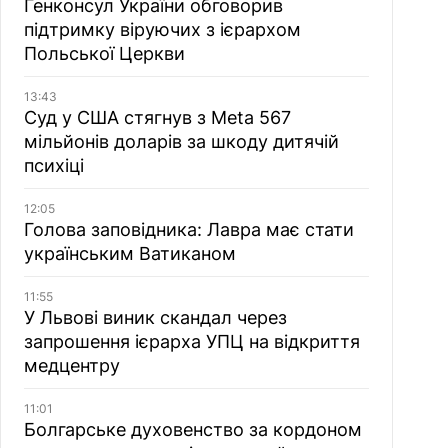
Генконсул України обговорив
підтримку віруючих з ієрархом
Польської Церкви
13:43
Суд у США стягнув з Meta 567
мільйонів доларів за шкоду дитячій
психіці
12:05
Голова заповідника: Лавра має стати
українським Ватиканом
11:55
У Львові виник скандал через
запрошення ієрарха УПЦ на відкриття
медцентру
11:01
Болгарське духовенство за кордоном