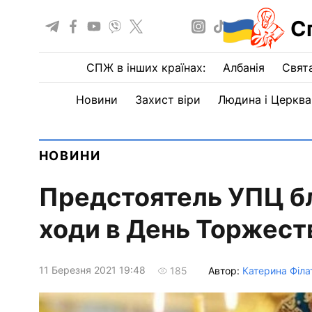
С
СПЖ в інших країнах:
Албанія
Свят
Новини
Захист віри
Людина і Церква
НОВИНИ
Предстоятель УПЦ бл
ходи в День Торжест
11 Березня 2021 19:48
Автор:
Катерина Філа
185