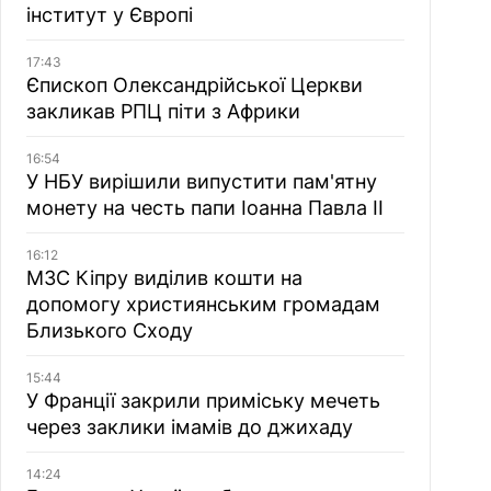
інститут у Європі
17:43
Єпископ Олександрійської Церкви
закликав РПЦ піти з Африки
16:54
У НБУ вирішили випустити пам'ятну
монету на честь папи Іоанна Павла II
16:12
МЗС Кіпру виділив кошти на
допомогу християнським громадам
Близького Сходу
15:44
У Франції закрили приміську мечеть
через заклики імамів до джихаду
14:24