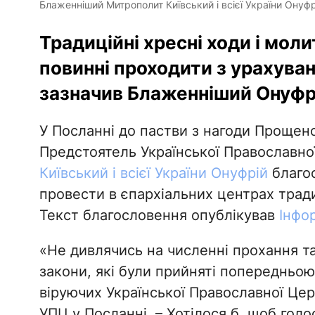
Блаженніший Митрополит Київський і всієї України Онуфр
Традиційні хресні ходи і мол
повинні проходити з урахуван
зазначив Блаженніший Онуфр
У Посланні до пастви з нагоди Прощеної
Предстоятель Української Православн
Київський і всієї України Онуфрій
благо
провести в єпархіальних центрах тради
Текст благословення опублікував
Інфо
«Не дивлячись на численні прохання та
закони, які були прийняті попередньою
віруючих Української Православної Цер
УПЦ у Посланні. – Хотілося б, щоб гол