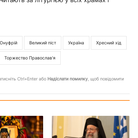
итають за літургією у всіх храмах і
 Онуфрій
Великий піст
Україна
Хресний хід
Торжество Православ'я
тисніть Ctrl+Enter або
Надіслати помилку
, щоб повідомити