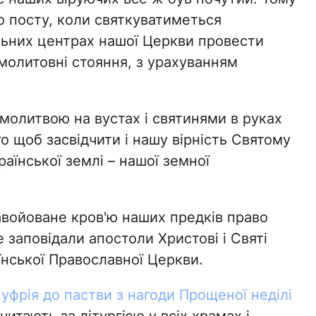
 посту, коли святкуватиметься
альних центрах нашої Церкви провести
 молитовні стояння, з урахуванням
молитвою на вустах і святинями в руках
о щоб засвідчити і нашу вірність Святому
раїнської землі – нашої земної
завойоване кров'ю наших предків право
е заповідали апостоли Христові і Святі
їнської Православної Церкви.
фрія до пастви з нагоди Прощеної неділі