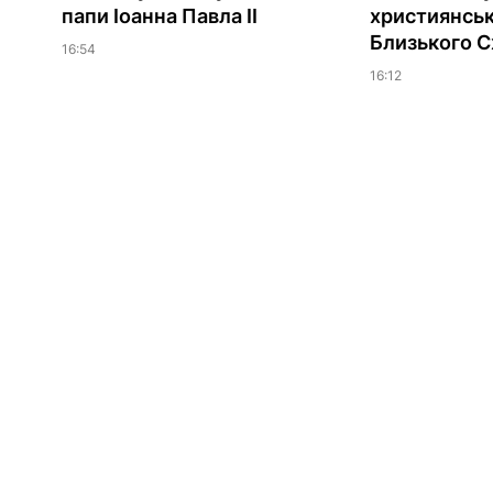
папи Іоанна Павла II
християнсь
Близького С
16:54
16:12