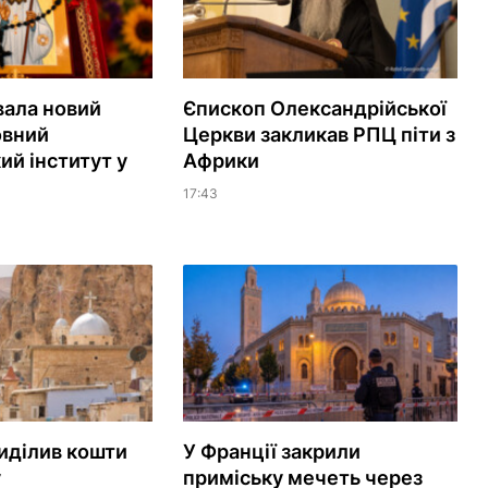
вала новий
Єпископ Олександрійської
овний
Церкви закликав РПЦ піти з
ий інститут у
Африки
17:43
иділив кошти
У Франції закрили
у
приміську мечеть через