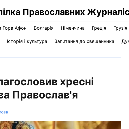
пілка Православних Журналіс
а Гора Афон
Болгарія
Німеччина
Греція
Грузія
Історія і культура
Запитання до священника
Ду
агословив хресні
ва Православ'я
това