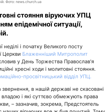
ій. Фото: news.church.ua
итовні стояння віруючих УПЦ
ням епідемічної ситуації,
ій.
 неділі і початку Великого посту
ої Церкви
Блаженніший Митрополит
словив у День Торжества Православ'я
ційні хресні ходи і молитовні стояння.
рмаційно-просвітницький відділ УПЦ.
 звернення, в нашій державі не скасовані
 владою і які суттєво обмежують права
кви, – зазначив, зокрема, Предстоятель
ос наших віруючих все ж був почутий. Тому