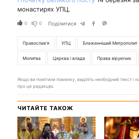
і початку Великого посту
14 березня зач
монастирях УПЦ.
0
0
Поділитися
Православ’я
УПЦ
Блаженніший Митрополит
Молитва
Церква і влада
Права віруючих
Якщо ви помітили помилку, виділіть необхідний текст і на
про це редакцію.
ЧИТАЙТЕ ТАКОЖ