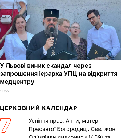
У Львові виник скандал через
запрошення ієрарха УПЦ на відкриття
медцентру
11:55
ЦЕРКОВНИЙ КАЛЕНДАР
7
Успіння прав. Анни, матері
Пресвятої Богородиці. Свв. жон
Олімпіади диякониси (409) та