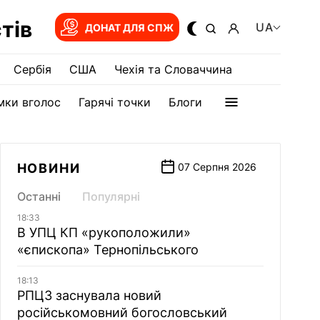
тів
UA
ДОНАТ ДЛЯ СПЖ
Сербія
США
Чехія та Словаччина
мки вголос
Гарячі точки
Блоги
НОВИНИ
07 Серпня 2026
Останні
Популярні
18:33
В УПЦ КП «рукоположили»
«єпископа» Тернопільського
18:13
РПЦЗ заснувала новий
російськомовний богословський