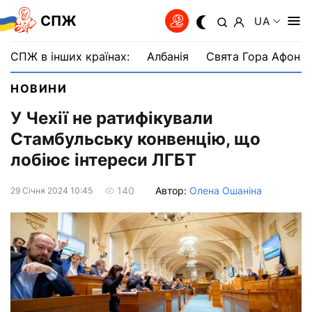
СПЖ
UA
СПЖ в інших країнах:
Албанія
Свята Гора Афон
НОВИНИ
У Чехії не ратифікували
Стамбульську конвенцію, що
лобіює інтереси ЛГБТ
Автор:
Олена Ошаніна
140
29 Сiчня 2024 10:45