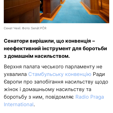
Сенат Чехії. Фото: Senát PČR
Сенатори вирішили, що конвенція –
неефективний інструмент для боротьби
з домашнім насильством.
Верхня палата чеського парламенту не
ухвалила
Стамбульську конвенцію
Ради
Європи про запобігання насильству щодо
жінок і домашньому насильству та
боротьбу з ним, повідомляє
Radio Praga
International
.