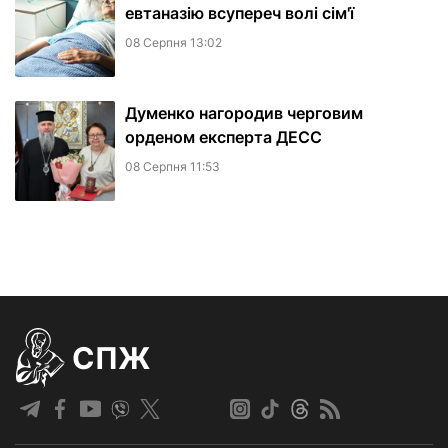
евтаназію всупереч волі сім'ї
08 Серпня 13:02
Думенко нагородив черговим
орденом експерта ДЕСС
08 Серпня 11:53
СПЖ