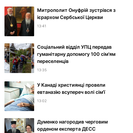
Митрополит Онуфрій зустрівся з
ієрархом Сербської Церкви
13:41
Соціальний відділ УПЦ передав
гуманітарну допомогу 100 сім'ям
переселенців
13:35
У Канаді християнці провели
евтаназію всупереч волі сім'ї
13:02
Думенко нагородив черговим
орденом експерта ДЕСС