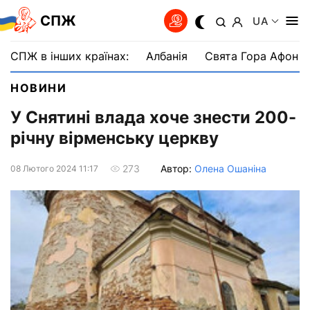
СПЖ
UA
СПЖ в інших країнах:
Албанія
Свята Гора Афон
НОВИНИ
У Снятині влада хоче знести 200-
річну вірменську церкву
Автор:
Олена Ошаніна
273
08 Лютого 2024 11:17