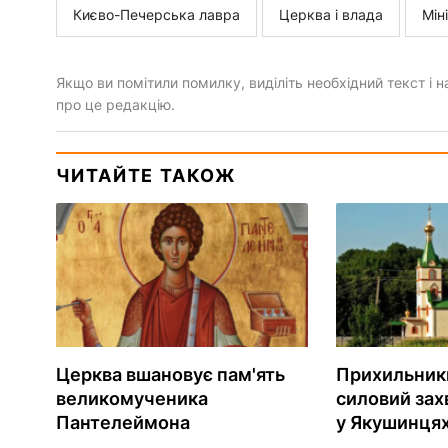
Києво-Печерська лавра
Церква і влада
Мін
Якщо ви помітили помилку, виділіть необхідний текст і на
про це редакцію.
ЧИТАЙТЕ ТАКОЖ
Церква вшановує пам'ять
Прихильник
великомученика
силовий зах
Пантелеймона
у Якушинця