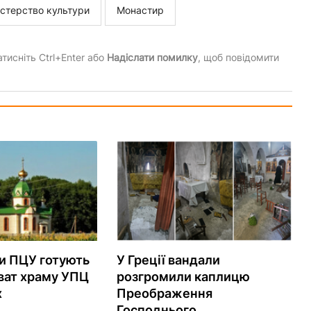
істерство культури
Монастир
тисніть Ctrl+Enter або
Надіслати помилку
, щоб повідомити
и ПЦУ готують
У Греції вандали
ват храму УПЦ
розгромили каплицю
х
Преображення
Господнього