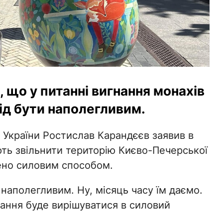
в, що у питанні вигнання монахів
ід бути наполегливим.
України Ростислав Карандєєв заявив в
ть звільнити територію Києво-Печерської
лено силовим способом.
и наполегливим. Ну, місяць часу їм даємо.
тання буде вирішуватися в силовий