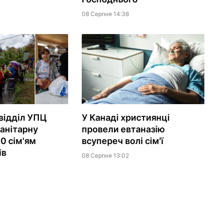
08 Серпня 14:38
відділ УПЦ
У Канаді християнці
анітарну
провели евтаназію
0 сім'ям
всупереч волі сім'ї
ів
08 Серпня 13:02