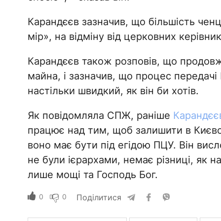
Карандєєв зазначив, що більшість ченців
мір», на відміну від церковних керівник
Карандєєв також розповів, що продовж
майна, і зазначив, що процес передачі
настільки швидкий, як він би хотів.
Як повідомляла СПЖ, раніше
Карандєє
працює над тим, щоб залишити в Києво
воно має бути під егідою ПЦУ. Він висл
не були ієрархами, немає різниці, як н
лише мощі та Господь Бог.
0
0
Поділитися