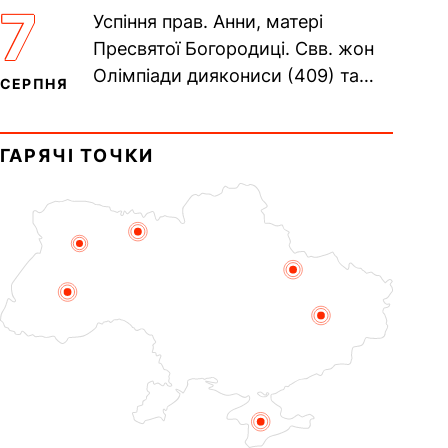
(138–161). Прп. Мойсея Угрина,
7
Успіння прав. Анни, матері
Печерського, в Ближніх...
Пресвятої Богородиці. Свв. жон
Олімпіади диякониси (409) та
СЕРПНЯ
Євпраксії діви, Тавенської (413).
Пам’ять V Вселенського...
ГАРЯЧІ ТОЧКИ