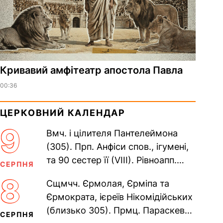
​Кривавий амфітеатр апостола Павла
00:36
ЦЕРКОВНИЙ КАЛЕНДАР
9
Вмч. і цілителя Пантелеймона
(305). Прп. Анфіси спов., ігумені,
та 90 сестер її (VIII). Рівноапп.
СЕРПНЯ
Климента, єп. Охридського (916),
8
Сщмчч. Єрмолая, Єрміпа та
Наума, Савви,...
Єрмократа, ієреїв Нікомідійських
(близько 305). Прмц. Параскеви
СЕРПНЯ