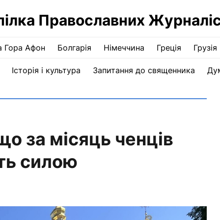
пілка Православних Журналіс
а Гора Афон
Болгарія
Німеччина
Греція
Грузія
Історія і культура
Запитання до священника
Ду
що за місяць ченців
ть силою