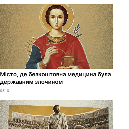
Місто, де безкоштовна медицина була
державним злочином
08:10