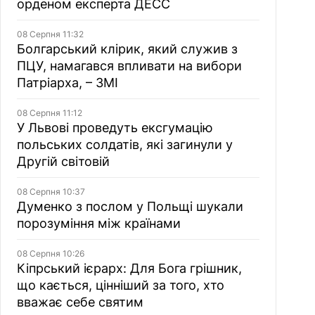
орденом експерта ДЕСС
08 Серпня 11:32
Болгарський клірик, який служив з
ПЦУ, намагався впливати на вибори
Патріарха, – ЗМІ
08 Серпня 11:12
У Львові проведуть ексгумацію
польських солдатів, які загинули у
Другій світовій
08 Серпня 10:37
Думенко з послом у Польщі шукали
порозуміння між країнами
08 Серпня 10:26
Кіпрський ієрарх: Для Бога грішник,
що кається, цінніший за того, хто
вважає себе святим