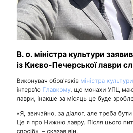
В. о. міністра культури заяви
із Києво-Печерської лаври сл
Виконувач обов'язків
міністра культури
інтерв'ю
Главкому
, що монахи УПЦ маю
лаври, інакше за місяць це буде зроб
«Я, звичайно, за діалог, але треба бут
Це я про Нижню лавру. Після цього пи
спосіб», – сказав він.