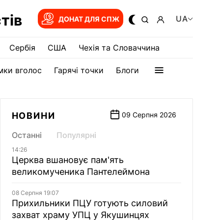
тів
UA
ДОНАТ ДЛЯ СПЖ
Сербія
США
Чехія та Словаччина
мки вголос
Гарячі точки
Блоги
НОВИНИ
09 Серпня 2026
Останні
Популярні
14:26
Церква вшановує пам'ять
великомученика Пантелеймона
08 Серпня 19:07
Прихильники ПЦУ готують силовий
захват храму УПЦ у Якушинцях