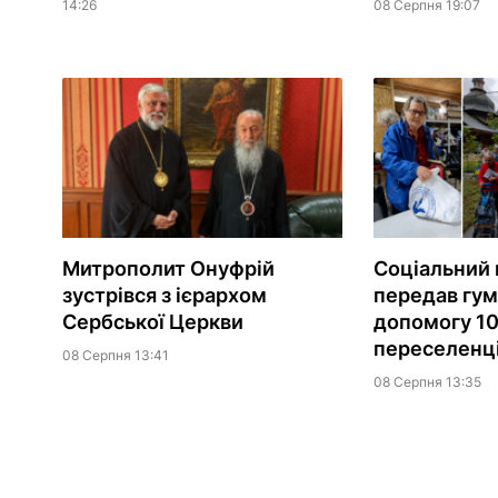
14:26
08 Серпня 19:07
Митрополит Онуфрій
Соціальний 
зустрівся з ієрархом
передав гум
Сербської Церкви
допомогу 10
переселенц
08 Серпня 13:41
08 Серпня 13:35