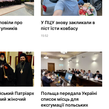
повіли про
У ПЦУ знову закликали в
тупників
піст їсти ковбасу
15:52
ський Патріарх
Польща передала Україні
вий жіночий
список місць для
ексгумації польських