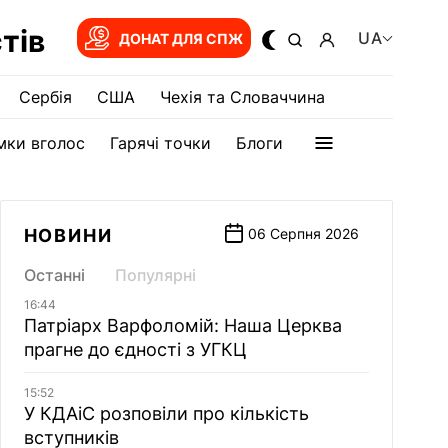
тів
UA
ДОНАТ ДЛЯ СПЖ
Сербія
США
Чехія та Словаччина
мки вголос
Гарячі точки
Блоги
НОВИНИ
06 Серпня 2026
Останні
Популярні
16:44
Патріарх Варфоломій: Наша Церква
прагне до єдності з УГКЦ
15:52
У КДАіС розповіли про кількість
вступників