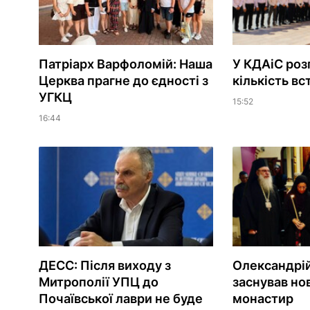
Патріарх Варфоломій: Наша
У КДАіС роз
Церква прагне до єдності з
кількість вс
УГКЦ
15:52
16:44
ДЕСС: Після виходу з
Олександрій
Митрополії УПЦ до
заснував но
Почаївської лаври не буде
монастир