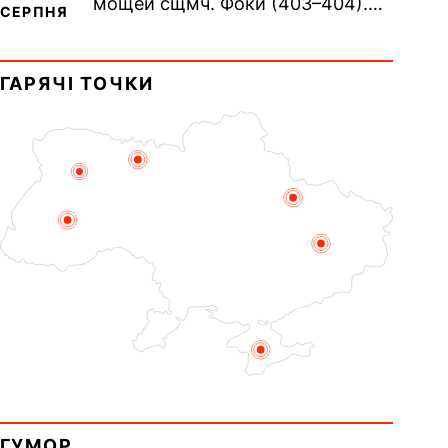
мощей сщмч. Фоки (403–404).
СЕРПНЯ
Прп. Корнилія Переяславського
(1693). Сщмч. Михаїла
ГАРЯЧІ ТОЧКИ
Накарякова...
ГУМОР