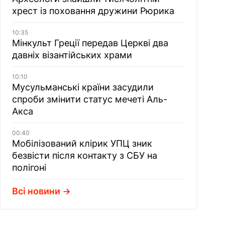
хрест із поховання дружини Рюрика
10:35
Мінкульт Греції передав Церкві два
давніх візантійських храми
10:10
Мусульманські країни засудили
спроби змінити статус мечеті Аль-
Акса
00:40
Мобілізований клірик УПЦ зник
безвісти після контакту з СБУ на
полігоні
Всі новини