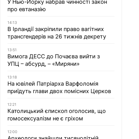
У Нью-Йорку набрав чинності закон
про евтаназію
14:13
В Ірландії закріпили право вагітних
трансгендерів на 26 тижнів декрету
13:51
Вимога ДЕСС до Почаєва вийти з
УПЦ – абсурд, – «Миряни»
13:18
На ювілей Патріарха Варфоломія
приїдуть глави двох помісних Церков
12:21
Католицький єпископ оголосив, що
гомосексуалізм не є гріхом
12:00
Археологи знайшли тисячолітній