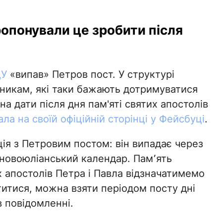
ропонували це зробити після
У
«випав» Петров пост. У структурі
никам, які таки бажають дотримуватися
а дати після дня пам'яті святих апостолів
ла на своїй офіційній сторінці у Фейсбуці
.
ія з Петровим постом: він випадає через
 новоюліанський календар. Пам՚ять
 апостолів Петра і Павла відзначатимемо
титися, можна взяти періодом посту дні
 в повідомленні.