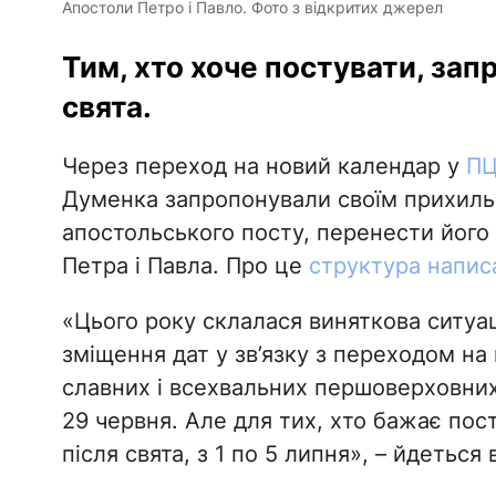
Апостоли Петро і Павло. Фото з відкритих джерел
Тим, хто хоче постувати, зап
свята.
Через переход на новий календар у
ПЦ
Думенка запропонували своїм прихиль
апостольського посту, перенести його н
Петра і Павла. Про це
структура написа
«Цього року склалася виняткова ситуац
зміщення дат у зв’язку з переходом на
славних і всехвальних першоверховних
29 червня. Але для тих, хто бажає пос
після свята, з 1 по 5 липня», – йдеться