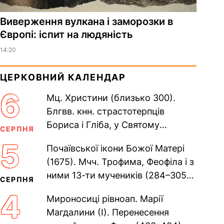
Виверження вулкана і заморозки в
Європі: іспит на людяність
14:20
ЦЕРКОВНИЙ КАЛЕНДАР
6
Мц. Христини (близько 300).
Блгвв. кнн. страстотерпців
Бориса і Гліба, у Святому
СЕРПНЯ
Хрещенні Романа і Давида (1015).
5
Почаївської ікони Божої Матері
Прп. Полікарпа, архімандрита...
(1675). Мчч. Трофима, Феофіла і з
ними 13-ти мучеників (284–305).
СЕРПНЯ
Сщмч. Аполлінарія, єп.
4
Мироносиці рівноап. Марії
Равенійського (близько 75)....
Магдалини (I). Перенесення