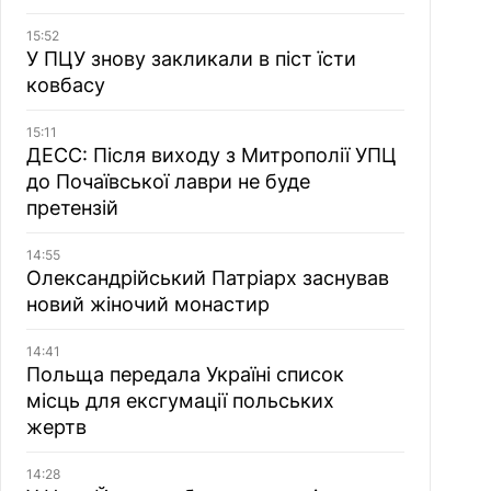
15:52
У ПЦУ знову закликали в піст їсти
ковбасу
15:11
ДЕСС: Після виходу з Митрополії УПЦ
до Почаївської лаври не буде
претензій
14:55
Олександрійський Патріарх заснував
новий жіночий монастир
14:41
Польща передала Україні список
місць для ексгумації польських
жертв
14:28