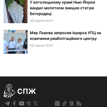
У католицькому храмі Нью-Йорка
вандал молотком знищив статую
Богородиці
06 Серпня 20:47
Мер Львова запросив ієрарха УПЦ на
освячення реабілітаційного центру
06 Серпня 19:30
СПЖ