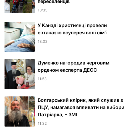
переселенців
13:35
У Канаді християнці провели
евтаназію всупереч волі сім'ї
13:02
Думенко нагородив черговим
орденом експерта ДЕСС
11:53
Болгарський клірик, який служив з
ПЦУ, намагався впливати на вибори
Патріарха, – ЗМІ
11:32