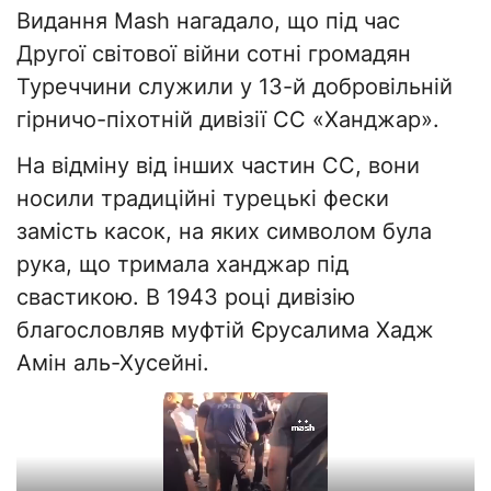
Видання Mash нагадало, що під час
Другої світової війни сотні громадян
Туреччини служили у 13-й добровільній
гірничо-піхотній дивізії СС «Ханджар».
На відміну від інших частин СС, вони
носили традиційні турецькі фески
замість касок, на яких символом була
рука, що тримала ханджар під
свастикою. В 1943 році дивізію
благословляв муфтій Єрусалима Хадж
Амін аль-Хусейні.