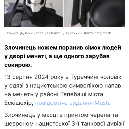
Злочинець, який напав на мечеть у Туреччині. Фото: t.me/mash
Злочинець ножем поранив сімох людей
у ​​дворі мечеті, а ще одного зарубав
сокирою.
13 серпня 2024 року в Туреччині чоловік
у одязі з нацистською символікою напав
на мечеть у районі Тепебаші міста
Ескішехір,
повідомляє видання Mash
.
Злочинець у масці з принтом черепа та
шевроном нацистської 3-ї танкової дивізії