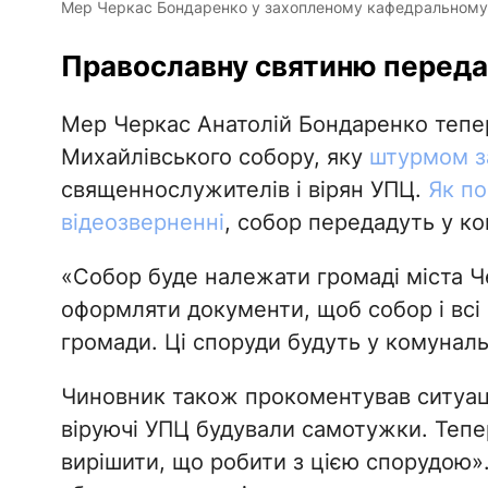
Мер Черкас Бондаренко у захопленому кафедральному с
Православну святиню передад
Мер Черкас Анатолій Бондаренко тепер
Михайлівського собору, яку
штурмом з
священнослужителів і вірян УПЦ.
Як по
відеозверненні
, собор передадуть у ко
«Собор буде належати громаді міста 
оформляти документи, щоб собор і всі
громади. Ці споруди будуть у комунальн
Чиновник також прокоментував ситуаці
віруючі УПЦ будували самотужки. Тепер
вирішити, що робити з цією спорудою».