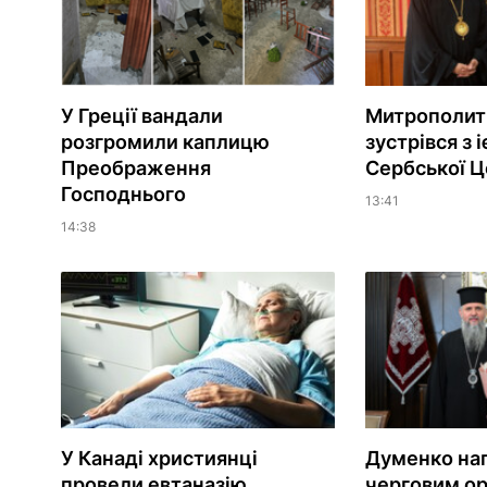
У Греції вандали
Митрополит
розгромили каплицю
зустрівся з 
Преображення
Сербської Ц
Господнього
13:41
14:38
У Канаді християнці
Думенко на
провели евтаназію
черговим о