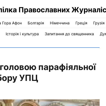
пілка Православних Журналіс
а Гора Афон
Болгарія
Німеччина
Греція
Грузія
Історія і культура
Запитання до священника
Ду
головою парафіяльної
бору УПЦ