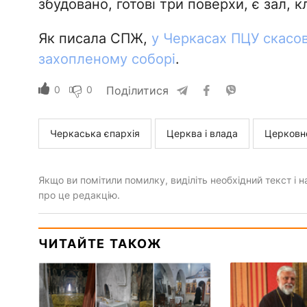
збудовано, готові три поверхи, є зал, кл
Як писала СПЖ,
у Черкасах ПЦУ скасов
захопленому соборі
.
0
0
Поділитися
Черкаська єпархія
Церква і влада
Церковн
Якщо ви помітили помилку, виділіть необхідний текст і на
про це редакцію.
ЧИТАЙТЕ ТАКОЖ