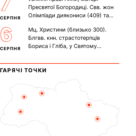
7
Печерського, в Ближніх...
Пресвятої Богородиці. Свв. жон
Олімпіади диякониси (409) та
СЕРПНЯ
Євпраксії діви, Тавенської (413).
6
Мц. Христини (близько 300).
Пам’ять V Вселенського...
Блгвв. кнн. страстотерпців
Бориса і Гліба, у Святому
СЕРПНЯ
Хрещенні Романа і Давида (1015).
Прп. Полікарпа, архімандрита...
ГАРЯЧІ ТОЧКИ