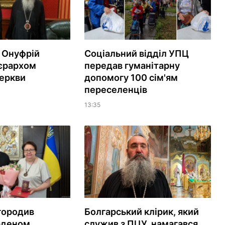
 Онуфрій
Соціальний відділ УПЦ
ієрархом
передав гуманітарну
еркви
допомогу 100 сім'ям
переселенців
13:35
городив
Болгарський клірик, який
рденом
служив з ПЦУ, намагався