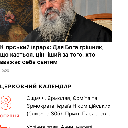
Кіпрський ієрарх: Для Бога грішник,
що кається, цінніший за того, хто
вважає себе святим
10:26
ЦЕРКОВНИЙ КАЛЕНДАР
8
Сщмчч. Єрмолая, Єрміпа та
Єрмократа, ієреїв Нікомідійських
(близько 305). Прмц. Параскеви
СЕРПНЯ
(138–161). Прп. Мойсея Угрина,
Успіння прав. Анни, матері