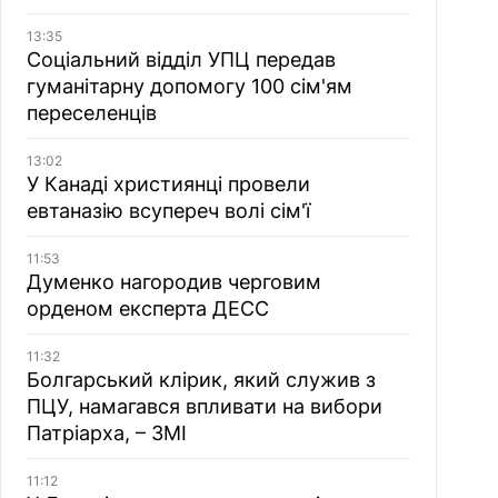
13:35
Соціальний відділ УПЦ передав
гуманітарну допомогу 100 сім'ям
переселенців
13:02
У Канаді християнці провели
евтаназію всупереч волі сім'ї
11:53
Думенко нагородив черговим
орденом експерта ДЕСС
11:32
Болгарський клірик, який служив з
ПЦУ, намагався впливати на вибори
Патріарха, – ЗМІ
11:12