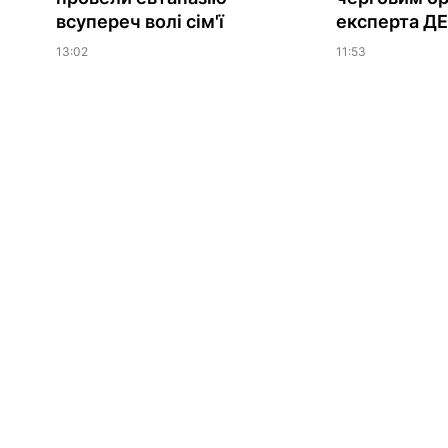
всупереч волі сім'ї
експерта Д
13:02
11:53