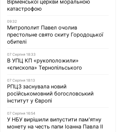
Вірменської церкви моральною
катастрофою
09:32
Митрополит Павел очолив
престольне свято скиту Городоцької
обителі
07 Серпня 18:33
В УПЦ КП «рукоположили»
«єпископа» Тернопільського
07 Серпня 18:13
РПЦЗ заснувала новий
російськомовний богословський
інститут у Європі
07 Серпня 16:54
У НБУ вирішили випустити пам'ятну
монету на честь папи Іоанна Павла II