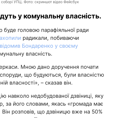
оборі УПЦ. Фото: скриншот відео Фейсбук
уть у комунальну власність.
 буде головою парафіяльної ради
ахопили
радикали, побиваючи
відомив Бондаренко у своєму
мунальну власність.
Черкаси. Мною дано доручення почати
 споруди, що будуються, були власністю
ій власності», – сказав він.
ю навколо недобудованої дзвіниці, яку
, за його словами, якась «громада має
 Він розповів, що дзвіницю вже на 50%