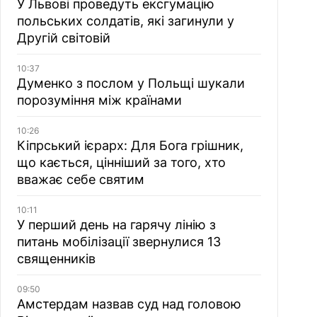
У Львові проведуть ексгумацію
польських солдатів, які загинули у
Другій світовій
10:37
Думенко з послом у Польщі шукали
порозуміння між країнами
10:26
Кіпрський ієрарх: Для Бога грішник,
що кається, цінніший за того, хто
вважає себе святим
10:11
У перший день на гарячу лінію з
питань мобілізації звернулися 13
священників
09:50
Амстердам назвав суд над головою