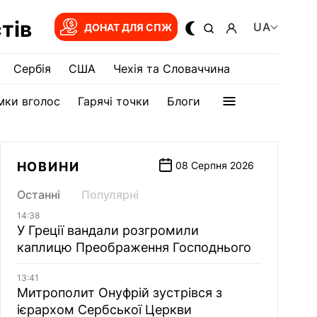
тів
UA
ДОНАТ ДЛЯ СПЖ
Сербія
США
Чехія та Словаччина
мки вголос
Гарячі точки
Блоги
НОВИНИ
08 Серпня 2026
Останні
Популярні
14:38
У Греції вандали розгромили
каплицю Преображення Господнього
13:41
Митрополит Онуфрій зустрівся з
ієрархом Сербської Церкви