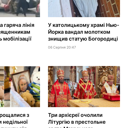
 гаряча лінія
У католицькому храмі Нью-
вященникам
Йорка вандал молотком
 мобілізації
знищив статую Богородиці
06 Серпня 20:47
рощалися з
Три архієреї очолили
 недільної
Літургію в престольне