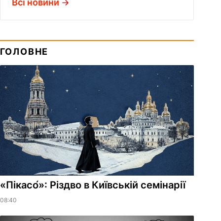
Всі новини
ГОЛОВНЕ
«Пікасо́»: Різдво в Київській семінарії
08:40