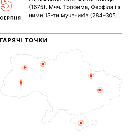
5
Прп. Полікарпа, архімандрита...
(1675). Мчч. Трофима, Феофіла і з
ними 13-ти мучеників (284–305).
СЕРПНЯ
Сщмч. Аполлінарія, єп.
Равенійського (близько 75)....
ГАРЯЧІ ТОЧКИ