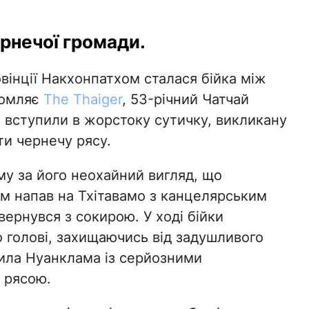
ернечої громади.
вінції Накхонпатхом сталася бійка між
домляє
The Thaiger
, 53-річний Чатчай
о вступили в жорстоку сутичку, викликану
ти чернечу рясу.
у за його неохайний вигляд, що
м напав на Тхітавамо з канцелярським
ернувся з сокирою. У ході бійки
о голові, захищаючись від задушливого
явила Нуанклама із серйозними
 рясою.