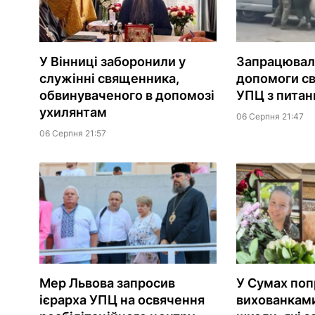
У Вінниці заборонили у
Запрацювала
служінні священника,
допомоги с
обвинуваченого в допомозі
УПЦ з питань
ухилянтам
06 Серпня 21:47
06 Серпня 21:57
Мер Львова запросив
У Сумах поп
ієрарха УПЦ на освячення
вихованками