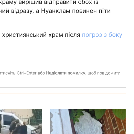
храму вирішив відправити обох із
ний відразу, а Нуанклам повинен піти
и християнський храм після
погроз з боку
тисніть Ctrl+Enter або
Надіслати помилку
, щоб повідомити