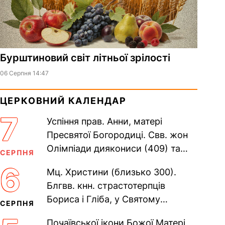
Бурштиновий світ літньої зрілості
06 Серпня 14:47
ЦЕРКОВНИЙ КАЛЕНДАР
7
Успіння прав. Анни, матері
Пресвятої Богородиці. Свв. жон
Олімпіади диякониси (409) та
СЕРПНЯ
Євпраксії діви, Тавенської (413).
6
Мц. Христини (близько 300).
Пам’ять V Вселенського...
Блгвв. кнн. страстотерпців
Бориса і Гліба, у Святому
СЕРПНЯ
Хрещенні Романа і Давида (1015).
Почаївської ікони Божої Матері