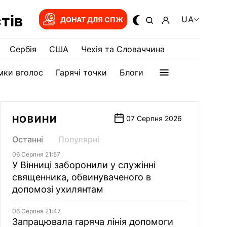
тів
UA
ДОНАТ ДЛЯ СПЖ
Сербія
США
Чехія та Словаччина
мки вголос
Гарячі точки
Блоги
НОВИНИ
07 Серпня 2026
Останні
Популярні
06 Серпня 21:57
У Вінниці заборонили у служінні
священника, обвинуваченого в
допомозі ухилянтам
06 Серпня 21:47
Запрацювала гаряча лінія допомоги