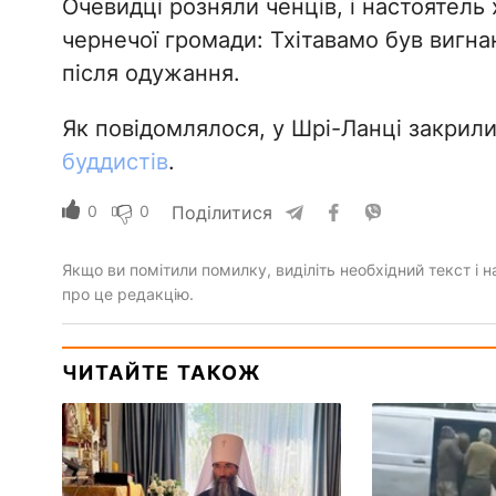
Очевидці розняли ченців, і настоятель 
чернечої громади: Тхітавамо був вигна
після одужання.
Як повідомлялося, у Шрі-Ланці закрил
буддистів
.
0
0
Поділитися
Якщо ви помітили помилку, виділіть необхідний текст і на
про це редакцію.
ЧИТАЙТЕ ТАКОЖ