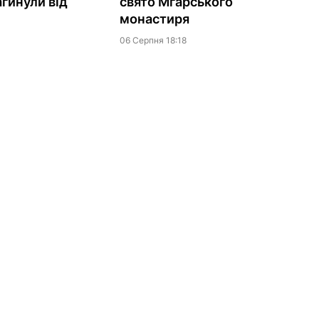
агинули від
свято Мгарського
монастиря
06 Серпня 18:18