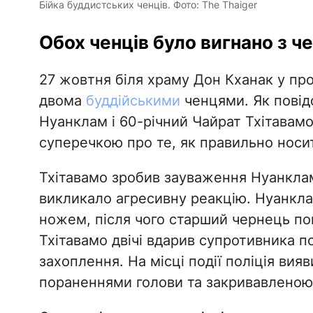
Бійка буддистських ченців. Фото: The Thaiger
Обох ченців було вигнано з ч
27 жовтня біля храму Дон Кханак у про
двома
буддійськими
ченцями. Як пові
Нуанклам і 60-річний Чайрат Тхітавам
суперечкою про те, як правильно носи
Тхітавамо зробив зауваження Нуанклам
викликало агресивну реакцію. Нуанкла
ножем, після чого старший чернець пов
Тхітавамо двічі вдарив супротивника п
захоплення. На місці події поліція ви
пораненнями голови та закривавленою