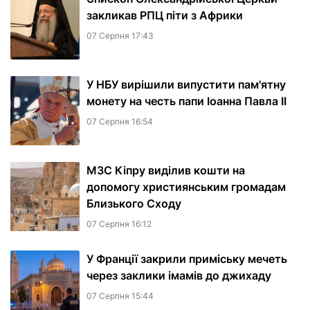
закликав РПЦ піти з Африки
07 Серпня 17:43
У НБУ вирішили випустити пам'ятну
монету на честь папи Іоанна Павла II
07 Серпня 16:54
МЗС Кіпру виділив кошти на
допомогу християнським громадам
Близького Сходу
07 Серпня 16:12
У Франції закрили приміську мечеть
через заклики імамів до джихаду
07 Серпня 15:44