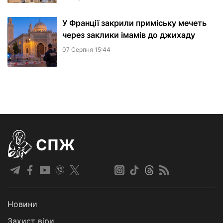
У Франції закрили приміську мечеть
через заклики імамів до джихаду
07 Серпня 15:44
СПЖ
Новини
Захист віри