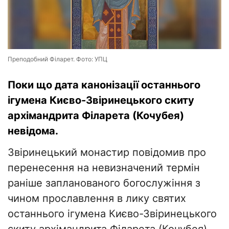
Преподобний Філарет. Фото: УПЦ
Поки що дата канонізації останнього
ігумена Києво-Звіринецького скиту
архімандрита Філарета (Кочубея)
невідома.
Звіринецький монастир повідомив про
перенесення на невизначений термін
раніше запланованого богослужіння з
чином прославлення в лику святих
останнього ігумена Києво-Звіринецького
скиту архімандрита Філарета (Кочубея).