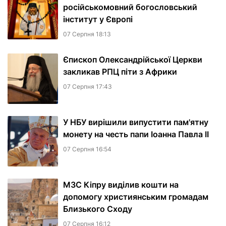
російськомовний богословський
інститут у Європі
07 Серпня 18:13
Єпископ Олександрійської Церкви
закликав РПЦ піти з Африки
07 Серпня 17:43
У НБУ вирішили випустити пам'ятну
монету на честь папи Іоанна Павла II
07 Серпня 16:54
МЗС Кіпру виділив кошти на
допомогу християнським громадам
Близького Сходу
07 Серпня 16:12