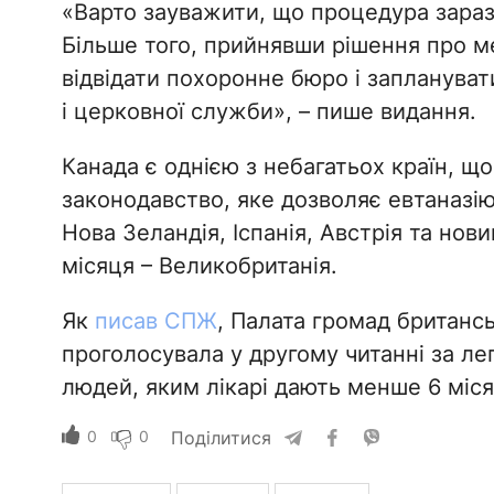
«Варто зауважити, що процедура зараз
Більше того, прийнявши рішення про 
відвідати похоронне бюро і заплануват
і церковної служби», – пише видання.
Канада є однією з небагатьох країн, щ
законодавство, яке дозволяє евтаназію
Нова Зеландія, Іспанія, Австрія та нов
місяця – Великобританія.
Як
писав СПЖ
, Палата громад британс
проголосувала у другому читанні за ле
людей, яким лікарі дають менше 6 міся
0
0
Поділитися