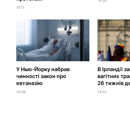
14:55
15:11
У Нью-Йорку набрав
В Ірландії з
чинності закон про
вагітних тр
евтаназію
26 тижнів д
14:28
14:13