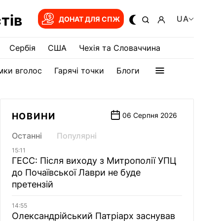
тів
UA
ДОНАТ ДЛЯ СПЖ
Сербія
США
Чехія та Словаччина
мки вголос
Гарячі точки
Блоги
НОВИНИ
06 Серпня 2026
Останні
Популярні
15:11
ГЕСС: Після виходу з Митрополії УПЦ
до Почаївської Лаври не буде
претензій
14:55
Олександрійський Патріарх заснував