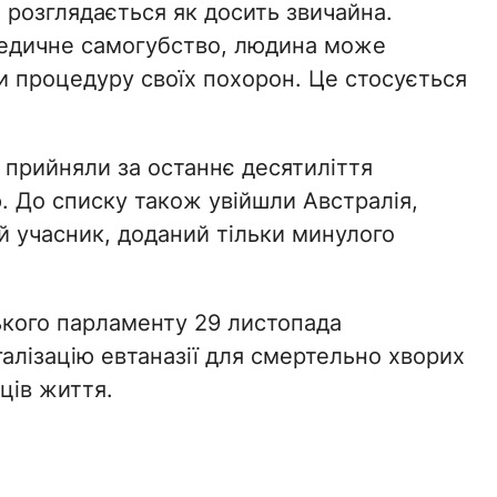
 розглядається як досить звичайна.
медичне самогубство, людина може
и процедуру своїх похорон. Це стосується
о прийняли за останнє десятиліття
. До списку також увійшли Австралія,
ий учасник, доданий тільки минулого
ького парламенту 29 листопада
галізацію евтаназії для смертельно хворих
ців життя.