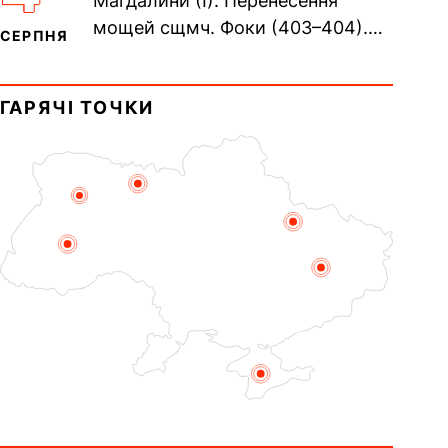
Магдалини (I). Перенесення
мощей сщмч. Фоки (403–404).
СЕРПНЯ
Прп. Корнилія Переяславського
(1693). Сщмч. Михаїла
ГАРЯЧІ ТОЧКИ
Накарякова...