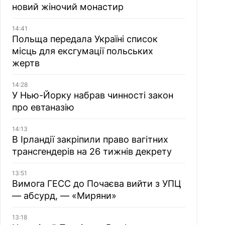
новий жіночий монастир
14:41
Польща передала Україні список
місць для ексгумації польських
жертв
14:28
У Нью-Йорку набрав чинності закон
про евтаназію
14:13
В Ірландії закріпили право вагітних
трансгендерів на 26 тижнів декрету
13:51
Вимога ГЕСС до Почаєва вийти з УПЦ
— абсурд, — «Миряни»
13:18