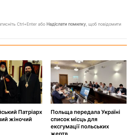
тисніть Ctrl+Enter або
Надіслати помилку
, щоб повідомити
ський Патріарх
Польща передала Україні
вий жіночий
список місць для
ексгумації польських
жертв