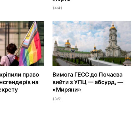
14:41
акріпили право
Вимога ГЕСС до Почаєва
ансгендерів на
вийти з УПЦ — абсурд, —
екрету
«Миряни»
13:51