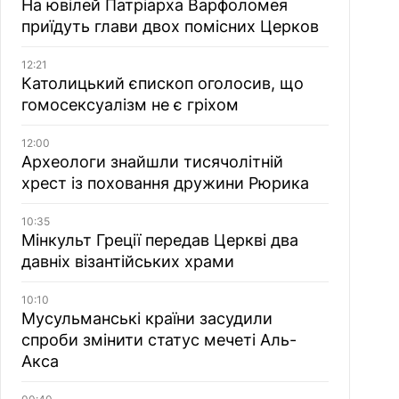
На ювілей Патріарха Варфоломея
приїдуть глави двох помісних Церков
12:21
Католицький єпископ оголосив, що
гомосексуалізм не є гріхом
12:00
Археологи знайшли тисячолітній
хрест із поховання дружини Рюрика
10:35
Мінкульт Греції передав Церкві два
давніх візантійських храми
10:10
Мусульманські країни засудили
спроби змінити статус мечеті Аль-
Акса