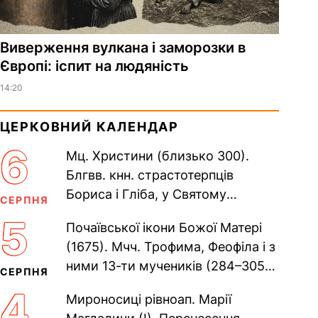
Виверження вулкана і заморозки в
Європі: іспит на людяність
14:20
ЦЕРКОВНИЙ КАЛЕНДАР
6
Мц. Христини (близько 300).
Блгвв. кнн. страстотерпців
Бориса і Гліба, у Святому
СЕРПНЯ
Хрещенні Романа і Давида (1015).
5
Почаївської ікони Божої Матері
Прп. Полікарпа, архімандрита...
(1675). Мчч. Трофима, Феофіла і з
ними 13-ти мучеників (284–305).
СЕРПНЯ
Сщмч. Аполлінарія, єп.
4
Мироносиці рівноап. Марії
Равенійського (близько 75)....