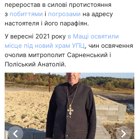
переростав в силові протистояння
з
побиттями
і
погрозами
на адресу
настоятеля і його парафіян.
У вересні 2021 року
в Мащі освятили
місце під новий храм УПЦ
, чин освячення
очолив митрополит Сарненський і
Поліський Анатолій.