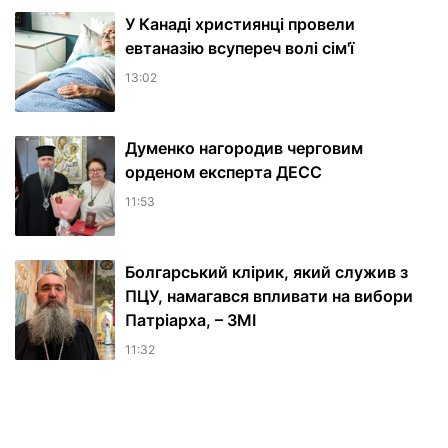
У Канаді християнці провели
евтаназію всупереч волі сім'ї
13:02
Думенко нагородив черговим
орденом експерта ДЕСС
11:53
Болгарський клірик, який служив з
ПЦУ, намагався впливати на вибори
Патріарха, – ЗМІ
11:32