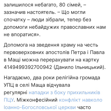
залишилося небагато, 80 сімей, –
зазначив настоятель. – Що могли
спочатку – люди зібрали, тепер без
допомоги небайдужих православних нам
не впоратися».
Допомога на зведення храму на честь
первоверховних апостолів Петра і Павла
в Мащі можна перерахувати на картку
4149499392700942 (Данило Ільницький).
Нагадаємо, два роки релігійна громада
УПЦ в селі Маща відчувала
регулярні
нападки з боку прихильників
ПЦУ
. Міжконфесійний
конфлікт навколо
Іоанно-Богословської церкви
часто