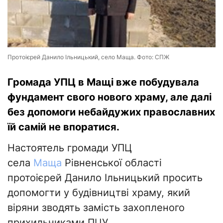
Протоієрей Данило Ільницький, село Маща. Фото: СПЖ
Громада УПЦ в Мащі вже побудувала
фундамент свого нового храму, але далі
без допомоги небайдужих православних
їй самій не впоратися.
Настоятель громади УПЦ
села
Маща
Рівненської області
протоієрей Данило Ільницький просить
допомогти у будівництві храму, який
віряни зводять замість захопленого
прихильниками ПЦУ.