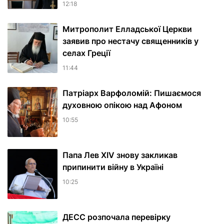
12:18
Митрополит Елладської Церкви
заявив про нестачу священників у
селах Греції
11:44
Патріарх Варфоломій: Пишаємося
духовною опікою над Афоном
10:55
Папа Лев XIV знову закликав
припинити війну в Україні
10:25
ДЕСС розпочала перевірку