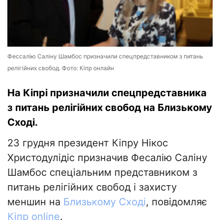
Фессалію Саліну Шамбос призначили спецпредставником з питань
релігійних свобод. Фото: Кіпр онлайн
На Кіпрі призначили спецпредставника
з питань релігійних свобод на Близькому
Сході.
23 грудня президент Кіпру Нікос
Христодулідіс призначив Фесалію Саліну
Шамбос спеціальним представником з
питань релігійних свобод і захисту
меншин на
Близькому Сході
, повідомляє
Кіпр online
.