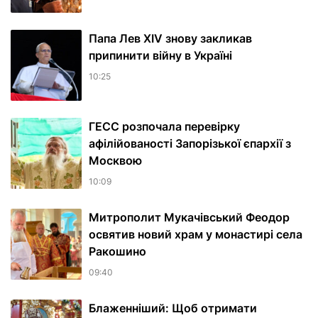
Папа Лев XIV знову закликав
припинити війну в Україні
10:25
ГЕСС розпочала перевірку
афілійованості Запорізької єпархії з
Москвою
10:09
Митрополит Мукачівський Феодор
освятив новий храм у монастирі села
Ракошино
09:40
Блаженніший: Щоб отримати