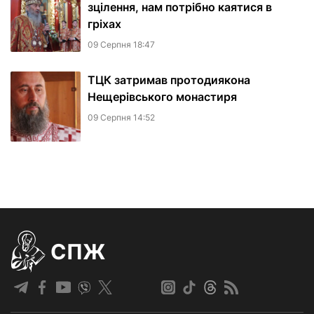
зцілення, нам потрібно каятися в
гріхах
09 Серпня 18:47
ТЦК затримав протодиякона
Нещерівського монастиря
09 Серпня 14:52
СПЖ