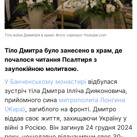
Тіло воїна Димитрія в храмі. Фото: скріншот Youtube.com
Тіло Дмитра було занесено в храм, де
почалося читання Псалтиря з
заупокійною молитвою.
У Банченському монастирі
відбулася
зустріч тіла Дмитра Ілліча Дияконовича,
прийомного сина
митрополита Лонгина
(Жара)
, загиблого на фронті. Дмитро
віддав своє життя, захищаючи Україну у
війні з Росією. Він загинув 24 грудня 2024
року, нещодавно відзначивши своє 30-