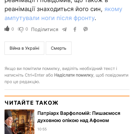
реанімації і повідомив, що також в
реанімації знаходиться його син,
якому
ампутували ноги після фронту
.
0
0
Поділитися
Війна в Україні
Смерть
Якщо ви помітили помилку, виділіть необхідний текст і
натисніть Ctrl+Enter або
Надіслати помилку
, щоб повідомити
про це редакцію.
ЧИТАЙТЕ ТАКОЖ
Патріарх Варфоломій: Пишаємося
духовною опікою над Афоном
10:55