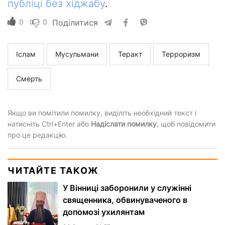
публіці без хіджабу
.
0
0
Поділитися
Іслам
Мусульмани
Теракт
Терроризм
Смерть
Якщо ви помітили помилку, виділіть необхідний текст і
натисніть Ctrl+Enter або
Надіслати помилку
, щоб повідомити
про це редакцію.
ЧИТАЙТЕ ТАКОЖ
У Вінниці заборонили у служінні
священника, обвинуваченого в
допомозі ухилянтам