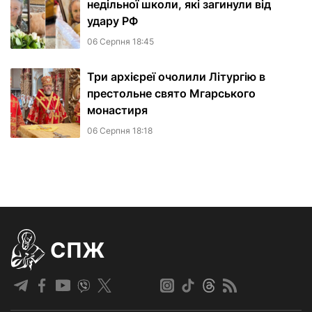
недільної школи, які загинули від
удару РФ
06 Серпня 18:45
Три архієреї очолили Літургію в
престольне свято Мгарського
монастиря
06 Серпня 18:18
СПЖ