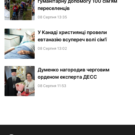
гуманітарну допомогу 100 сім'ям
переселенців
08 Серпня 13:35
У Канаді християнці провели
евтаназію всупереч волі сім'ї
08 Серпня 13:02
Думенко нагородив черговим
орденом експерта ДЕСС
08 Серпня 11:53