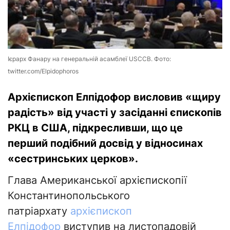
Ієрарх Фанару на генеральній асамблеї USCCB. Фото:
twitter.com/Elpidophoros
Архієпископ Елпідофор висловив «щиру
радість» від участі у засіданні єпископів
РКЦ в США, підкресливши, що це
перший подібний досвід у відносинах
«сестринських церков».
Глава Американської архієпископії
Константинопольського
патріархату
архієпископ
Елпідофор
виступив на листопадовій