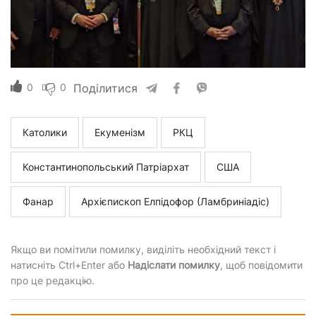
0
0
Поділитися
Католики
Екуменізм
РКЦ
Константинопольський Патріархат
США
Фанар
Архієпископ Елпідофор (Ламбриніадіс)
Якщо ви помітили помилку, виділіть необхідний текст і
натисніть Ctrl+Enter або
Надіслати помилку
, щоб повідомити
про це редакцію.