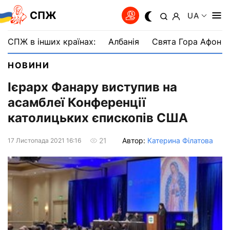
СПЖ
UA
СПЖ в інших країнах:
Албанія
Свята Гора Афон
НОВИНИ
Ієрарх Фанару виступив на
асамблеї Конференції
католицьких єпископів США
Автор:
Катерина Філатова
21
17 Листопада 2021 16:16