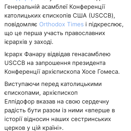
Генеральній асамблеї Конференції
католицьких єпископів США (USCCB),
повідомляє
Orthodox Times
і підкреслює,
що це перша участь православних
ієрархів у заході.
Ієрарх Фанару відвідав генасамблею
USCCB на запрошення президента
Конференції архієпископа Хосе Гомеса.
Виступаючи перед католицькими
єпископами, архієпископ
Елпідофор вказав на свою сердечну
радість бути разом із ними «вперше в
історії відносин наших сестринських
церков у цій країні».