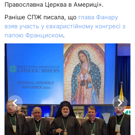
Православна Церква в Америці».
Раніше СПЖ писала, що
глава Фанару
взяв участь у євхаристійному конгресі з
папою Франциском
.