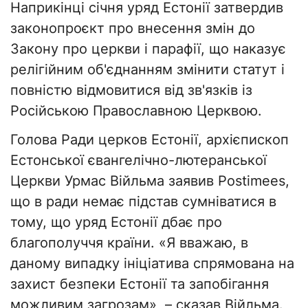
Наприкінці січня уряд Естонії затвердив
законопроєкт про внесення змін до
Закону про церкви і парафії, що наказує
релігійним об'єднанням змінити статут і
повністю відмовитися від зв'язків із
Російською Православною Церквою.
Голова Ради церков Естонії, архієпископ
Естонської євангелічно-лютеранської
Церкви Урмас Війльма заявив Postimees,
що в ради немає підстав сумніватися в
тому, що уряд Естонії дбає про
благополуччя країни. «Я вважаю, в
даному випадку ініціатива спрямована на
захист безпеки Естонії та запобігання
можливим загрозам», – сказав Війльма.