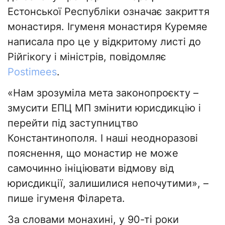
Естонської Республіки означає закриття
монастиря. Ігуменя монастиря Куремяе
написала про це у відкритому листі до
Рійгікогу і міністрів, повідомляє
Postimees
.
«Нам зрозуміла мета законопроєкту –
змусити ЕПЦ МП змінити юрисдикцію і
перейти під заступництво
Константинополя. І наші неодноразові
пояснення, що монастир не може
самочинно ініціювати відмову від
юрисдикції, залишилися непочутими», –
пише ігуменя Філарета.
За словами монахині, у 90-ті роки