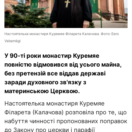
Настоятелька монастиря Куремяе Філарета Калачова. Фото: Eero
Vabamägi
У 90-ті роки монастир Куремяе
повністю відмовився від усього майна,
без претензій все віддав державі
заради духовного зв'язку з
материнською Церквою.
Настоятелька монастиря Куремяе
Філарета (Калачова) розповіла про те, що
набуття чинності пропонованих поправок
до Закону про церкви і парафії