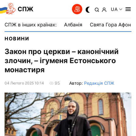
СПЖ
UA
СПЖ в інших країнах:
Албанія
Свята Гора Афон
НОВИНИ
Закон про церкви – канонічний
злочин, – ігуменя Естонського
монастиря
Автор:
Редакція СПЖ
95
04 Лютого 2025 10:14