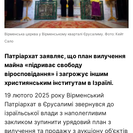
Вірменська церква у Вірменському кварталі Єрусалиму. Фото: Кейт
Сало
Патріархат заявляє, що план вилучення
майна «підриває свободу
віросповідання» і загрожує іншим
християнським інститутам в Ізраїлі.
19 лютого 2025 року Вірменський
Патріархат в Єрусалимі звернувся до
ізраїльської влади з наполегливим
закликом зупинити урядовий план з
вилучення та продажу з аукціону об'єктів