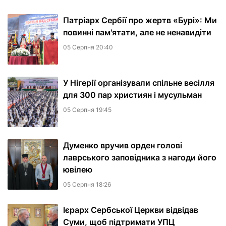
Патріарх Сербії про жертв «Бурі»: Ми
повинні пам'ятати, але не ненавидіти
05 Серпня 20:40
У Нігерії організували спільне весілля
для 300 пар християн і мусульман
05 Серпня 19:45
Думенко вручив орден голові
лаврського заповідника з нагоди його
ювілею
05 Серпня 18:26
Ієрарх Сербської Церкви відвідав
Суми, щоб підтримати УПЦ