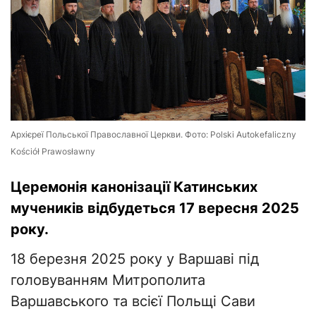
Архієреї Польської Православної Церкви. Фото: Polski Autokefaliczny
Kościół Prawosławny
Церемонія канонізації Катинських
мучеників відбудеться 17 вересня 2025
року.
18 березня 2025 року у Варшаві під
головуванням Митрополита
Варшавського та всієї Польщі Сави