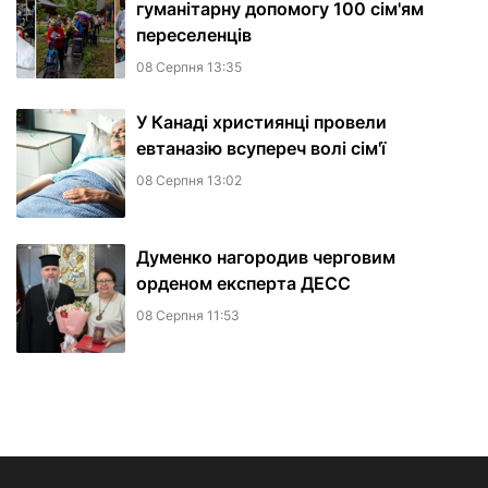
гуманітарну допомогу 100 сім'ям
переселенців
08 Серпня 13:35
У Канаді християнці провели
евтаназію всупереч волі сім'ї
08 Серпня 13:02
Думенко нагородив черговим
орденом експерта ДЕСС
08 Серпня 11:53