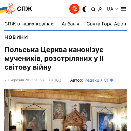
СПЖ
UA
СПЖ в інших країнах:
Албанія
Свята Гора Афон
НОВИНИ
Польська Церква канонізує
мучеників, розстріляних у ІІ
світову війну
Автор:
Редакція СПЖ
103
20 Березня 2025 20:53