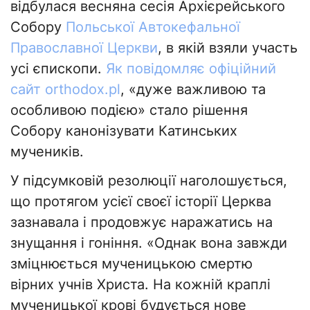
відбулася весняна сесія Архієрейського
Собору
Польської Автокефальної
Православної Церкви
, в якій взяли участь
усі єпископи.
Як повідомляє офіційний
сайт orthodox.pl
, «дуже важливою та
особливою подією» стало рішення
Собору канонізувати Катинських
мучеників.
У підсумковій резолюції наголошується,
що протягом усієї своєї історії Церква
зазнавала і продовжує наражатись на
знущання і гоніння. «Однак вона завжди
зміцнюється мученицькою смертю
вірних учнів Христа. На кожній краплі
мученицької крові будується нове