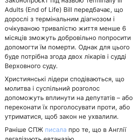
Законопроєкт під назвою Terminally Ill
Adults (End of Life) Bill передбачає, що
дорослі з термінальним діагнозом і
очікуваною тривалістю життя менше 6
місяців зможуть добровільно попросити
допомогти їм померти. Однак для цього
буде потрібна згода двох лікарів і судді
Верховного суду.
Християнські лідери сподіваються, що
молитва і суспільний розголос
допоможуть вплинути на депутатів – або
переконати їх проголосувати проти, або
утриматися, щоб закон не ухвалили.
Раніше СПЖ
писала
про те, що в Англії
легалізують евтаназію.