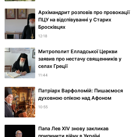
Архімандрит розповів про провокації
ПЦУ на відспівуванні у Старих
Бросківцях
12:18
Митрополит Елладської Церкви
заявив про нестачу священників у
селах Греції
11:44
Патріарх Варфоломій: Пишаємося
духовною опікою над Афоном
10:55
Папа Лев XIV знову закликав
припинити війну в Україні