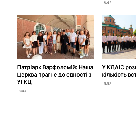
18:45
Патріарх Варфоломій: Наша
У КДАіС роз
Церква прагне до єдності з
кількість вс
УГКЦ
15:52
16:44