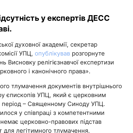
ідсутність у експертів ДЕСС
ві.
ької духовної академії, секретар
омісії УПЦ,
опублікував
розгорнуте
ь Висновку релігієзнавчої експертизи
рковного і канонічного права».
ного тлумачення документів внутрішнього
у єпископів УПЦ, який є церковним
ий період – Священному Синоду УПЦ.
илося у співпраці з компетентними
немає церковно-правових підстав
 для легітимного тлумачення.