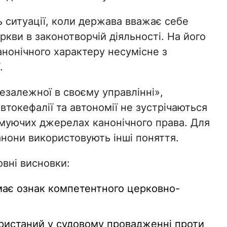
ь ситуації, коли держава вважає себе
кви в законотворчій діяльності. На його
анонічного характеру несумісне з
.
езалежної в своєму управлінні»,
втокефалії та автономії не зустрічаються
муючих джерелах канонічного права. Для
анони використовують інші поняття.
вні висновки:
має ознак компетентного церковно-
ристаний у судовому провадженні проти