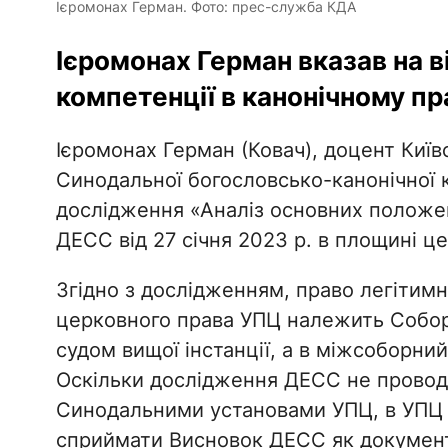
Ієромонах Герман. Фото: прес-служба КДА
Ієромонах Герман вказав на в
компетенції в канонічному пра
Ієромонах Герман (Ковач), доцент Київс
Синодальної богословсько-канонічної к
дослідження «Аналіз основних положен
ДЕСС від 27 січня 2023 р. в площині це
Згідно з дослідженням, право легітим
церковного права УПЦ належить Собор
судом вищої інстанції, а в міжсоборн
Оскільки дослідження ДЕСС не провод
Синодальними установами УПЦ, в УПЦ 
сприймати Висновок ДЕСС як документ