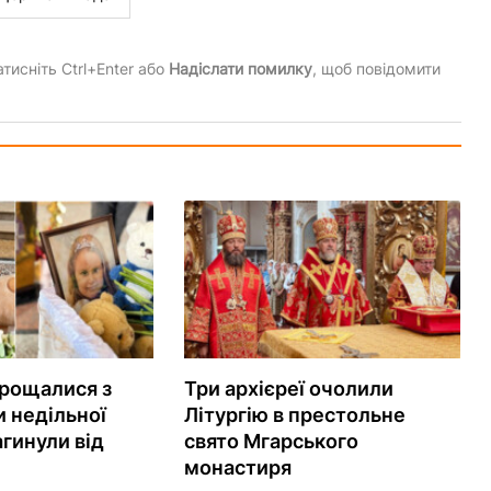
тисніть Ctrl+Enter або
Надіслати помилку
, щоб повідомити
рощалися з
Три архієреї очолили
 недільної
Літургію в престольне
агинули від
свято Мгарського
монастиря