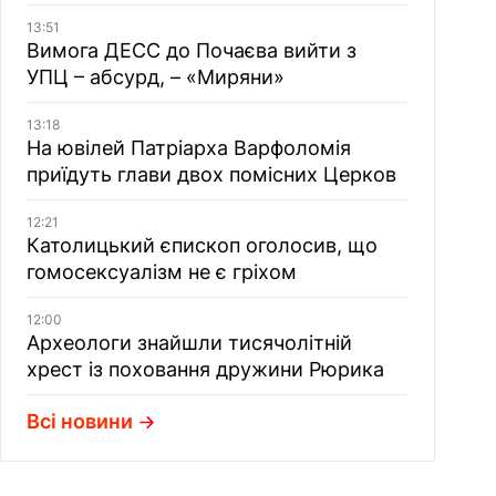
13:51
Вимога ДЕСС до Почаєва вийти з
УПЦ – абсурд, – «Миряни»
13:18
На ювілей Патріарха Варфоломія
приїдуть глави двох помісних Церков
12:21
Католицький єпископ оголосив, що
гомосексуалізм не є гріхом
12:00
Археологи знайшли тисячолітній
хрест із поховання дружини Рюрика
Всі новини