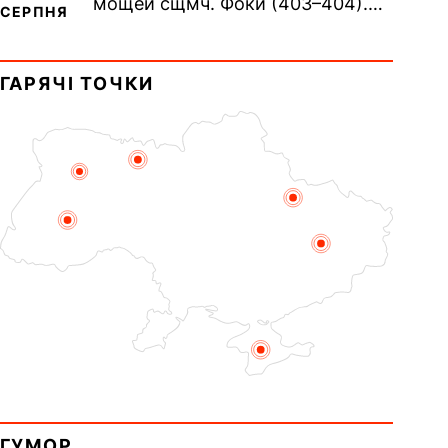
мощей сщмч. Фоки (403–404).
СЕРПНЯ
Прп. Корнилія Переяславського
(1693). Сщмч. Михаїла
ГАРЯЧІ ТОЧКИ
Накарякова...
ГУМОР