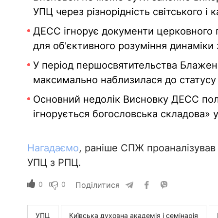
УПЦ через різнорідність світського і 
ДЕСС ігнорує документи церковного пра
для об'єктивного розуміння динаміки 
У період першосвятительства Блажен
максимально наблизилася до статусу
Основний недолік Висновку ДЕСС поля
ігнорується богословська складова» у
Нагадаємо
, раніше СПЖ проаналізував
УПЦ з РПЦ.
0
0
Поділитися
УПЦ
Київська духовна академія і семінарія