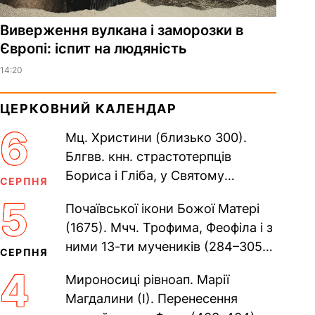
Виверження вулкана і заморозки в
Європі: іспит на людяність
14:20
ЦЕРКОВНИЙ КАЛЕНДАР
6
Мц. Христини (близько 300).
Блгвв. кнн. страстотерпців
Бориса і Гліба, у Святому
СЕРПНЯ
Хрещенні Романа і Давида (1015).
5
Почаївської ікони Божої Матері
Прп. Полікарпа, архімандрита...
(1675). Мчч. Трофима, Феофіла і з
ними 13-ти мучеників (284–305).
СЕРПНЯ
Сщмч. Аполлінарія, єп.
4
Мироносиці рівноап. Марії
Равенійського (близько 75)....
Магдалини (I). Перенесення