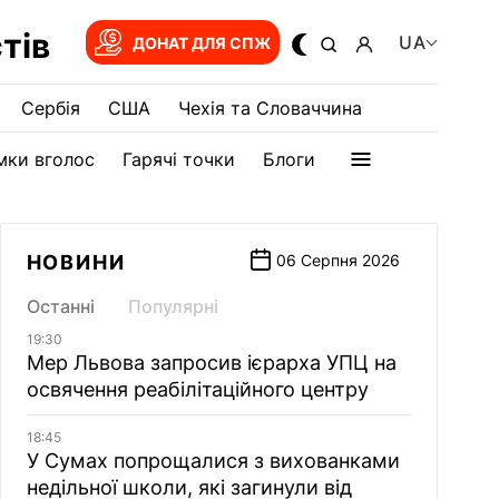
тів
UA
ДОНАТ ДЛЯ СПЖ
Сербія
США
Чехія та Словаччина
мки вголос
Гарячі точки
Блоги
НОВИНИ
06 Серпня 2026
Останні
Популярні
19:30
Мер Львова запросив ієрарха УПЦ на
освячення реабілітаційного центру
18:45
У Сумах попрощалися з вихованками
недільної школи, які загинули від