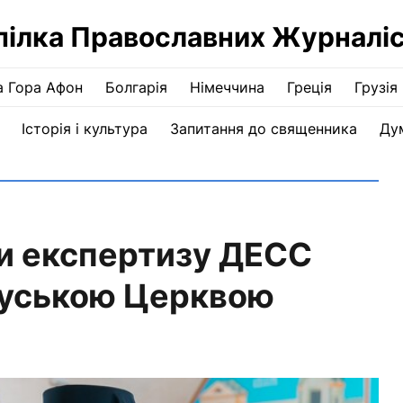
пілка Православних Журналіс
а Гора Афон
Болгарія
Німеччина
Греція
Грузія
Історія і культура
Запитання до священника
Ду
и експертизу ДЕСС
Руською Церквою