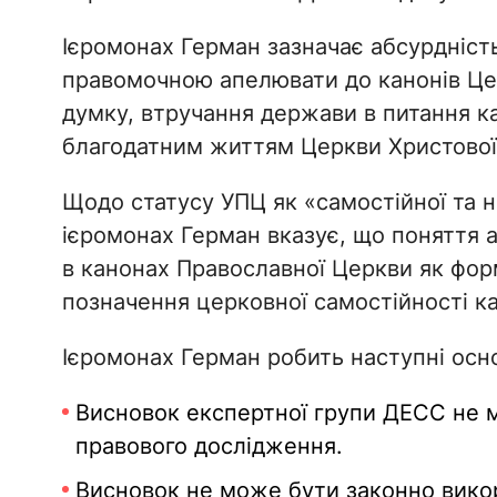
Ієромонах Герман зазначає абсурдніст
правомочною апелювати до канонів Цер
думку, втручання держави в питання к
благодатним життям Церкви Христової
Щодо статусу УПЦ як «самостійної та н
ієромонах Герман вказує, що поняття а
в канонах Православної Церкви як фор
позначення церковної самостійності к
Ієромонах Герман робить наступні осно
Висновок експертної групи ДЕСС не 
правового дослідження.
Висновок не може бути законно вико