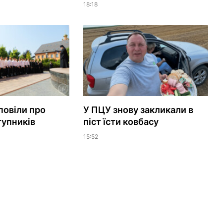
18:18
повіли про
У ПЦУ знову закликали в
тупників
піст їсти ковбасу
15:52