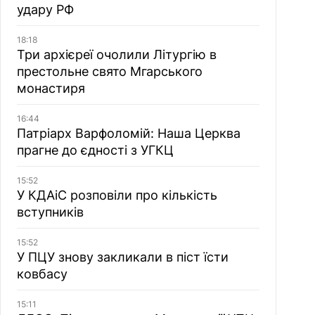
удару РФ
18:18
Три архієреї очолили Літургію в
престольне свято Мгарського
монастиря
16:44
Патріарх Варфоломій: Наша Церква
прагне до єдності з УГКЦ
15:52
У КДАіС розповіли про кількість
вступників
15:52
У ПЦУ знову закликали в піст їсти
ковбасу
15:11