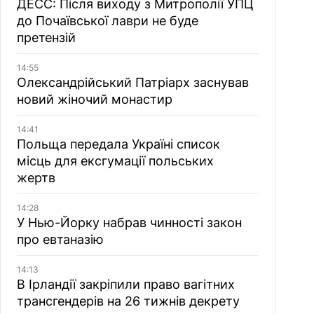
ДЕСС: Після виходу з Митрополії УПЦ
до Почаївської лаври не буде
претензій
14:55
Олександрійський Патріарх заснував
новий жіночий монастир
14:41
Польща передала Україні список
місць для ексгумації польських
жертв
14:28
У Нью-Йорку набрав чинності закон
про евтаназію
14:13
В Ірландії закріпили право вагітних
трансгендерів на 26 тижнів декрету