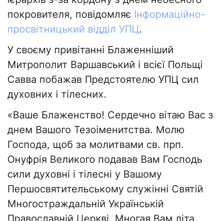
покровителя, повідомляє
Інформаційно-
просвітницький відділ УПЦ
.
У своєму привітанні Блаженніший
Митрополит Варшавський і всієї Польщі
Савва побажав Предстоятелю УПЦ сил
духовних і тілесних.
«Ваше Блаженство! Сердечно вітаю Вас з
днем Вашого Тезоіменитства. Молю
Господа, щоб за молитвами св. прп.
Онуфрія Великого подавав Вам Господь
сили духовні і тілесні у Вашому
Першосвятительському служінні Святій
Многостраждальній Українській
Православній Церкві. Многая Вам літа,