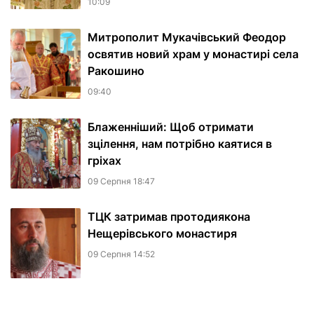
10:09
Митрополит Мукачівський Феодор
освятив новий храм у монастирі села
Ракошино
09:40
Блаженніший: Щоб отримати
зцілення, нам потрібно каятися в
гріхах
09 Серпня 18:47
ТЦК затримав протодиякона
Нещерівського монастиря
09 Серпня 14:52