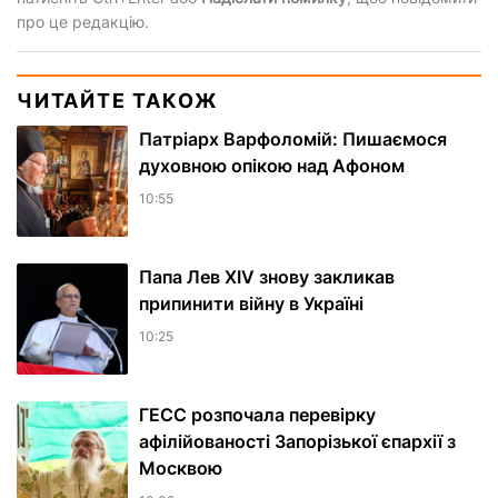
про це редакцію.
ЧИТАЙТЕ ТАКОЖ
Патріарх Варфоломій: Пишаємося
духовною опікою над Афоном
10:55
Папа Лев XIV знову закликав
припинити війну в Україні
10:25
ГЕСС розпочала перевірку
афілійованості Запорізької єпархії з
Москвою