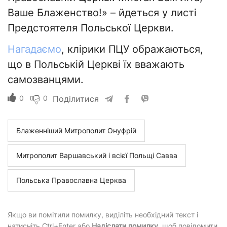
Ваше Блаженство!» – йдеться у листі
Предстоятеля Польської Церкви.
Нагадаємо
, клірики ПЦУ ображаються,
що в Польській Церкві їх вважають
самозванцями.
0
0
Поділитися
Блаженніший Митрополит Онуфрій
Митрополит Варшавський і всієї Польщі Савва
Польська Православна Церква
Якщо ви помітили помилку, виділіть необхідний текст і
натисніть Ctrl+Enter або
Надіслати помилку
, щоб повідомити