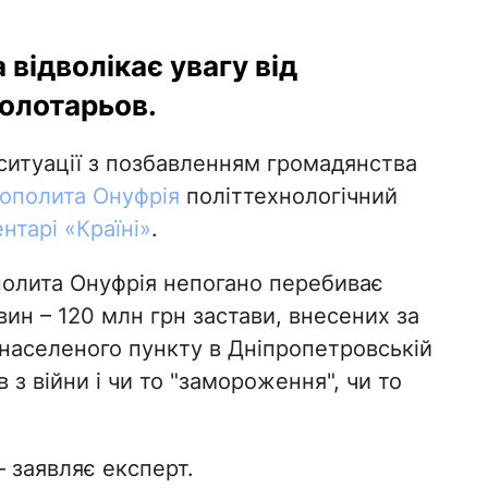
відволікає увагу від
Золотарьов.
 ситуації з позбавленням громадянства
ополита Онуфрія
політтехнологічний
нтарі «Країні»
.
полита Онуфрія непогано перебиває
вин – 120 млн грн застави, внесених за
населеного пункту в Дніпропетровській
 з війни і чи то "замороження", чи то
– заявляє експерт.