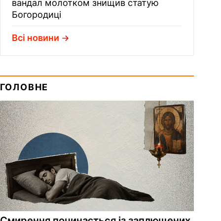
вандал молотком знищив статую
Богородиці
Всі новини
ГОЛОВНЕ
Смирення починається із заплющених