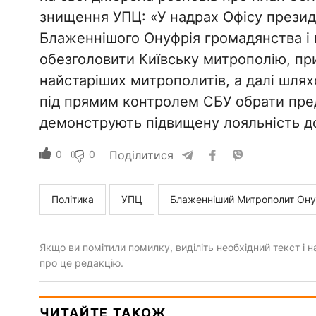
знищення УПЦ: «У надрах Офісу презид
Блаженнішого Онуфрія громадянства і 
обезголовити Київську митрополію, пр
найстаріших митрополитів, а далі шля
під прямим контролем СБУ обрати предс
демонструють підвищену лояльність д
0
0
Поділитися
Політика
УПЦ
Блаженніший Митрополит Ону
Якщо ви помітили помилку, виділіть необхідний текст і на
про це редакцію.
ЧИТАЙТЕ ТАКОЖ