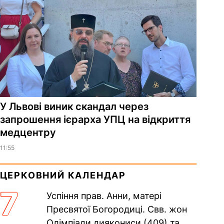
У Львові виник скандал через
запрошення ієрарха УПЦ на відкриття
медцентру
11:55
ЦЕРКОВНИЙ КАЛЕНДАР
7
Успіння прав. Анни, матері
Пресвятої Богородиці. Свв. жон
Олімпіади диякониси (409) та