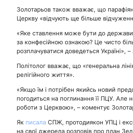
Золотарьов також вважає, що парафіян
Церкву «відчують ще більше відчуженн
«Яке ставлення може бути до держави
за конфесійною ознакою? Це чисто біль
розплачуватися доведеться Україні», – 
Політолог вважає, що «генеральна ліні
релігійного життя».
«Якщо їм і потрібен якийсь новий пред
погодиться на поглинання її ПЦУ. Але 
роботи з Церквою», – коментує Золота
Як
писала
СПЖ, протодиякон УПЦ і екс
на свої джерела розповів про план Зе