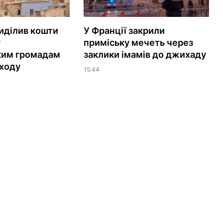
иділив кошти
У Франції закрили
у
приміську мечеть через
ким громадам
заклики імамів до джихаду
ходу
15:44