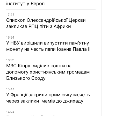
інститут у Європі
17:43
Єпископ Олександрійської Церкви
закликав РПЦ піти з Африки
16:54
У НБУ вирішили випустити пам'ятну
монету на честь папи Іоанна Павла II
16:12
МЗС Кіпру виділив кошти на
допомогу християнським громадам
Близького Сходу
15:44
У Франції закрили приміську мечеть
через заклики імамів до джихаду
14:24