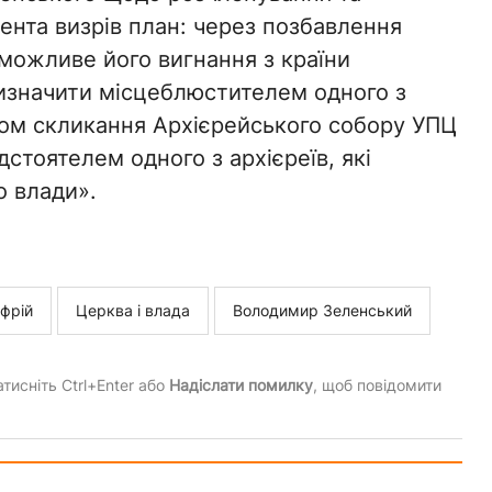
ента визрів план: через позбавлення
можливе його вигнання з країни
изначити місцеблюстителем одного з
хом скликання Архієрейського собору УПЦ
тоятелем одного з архієреїв, які
о влади».
фрій
Церква і влада
Володимир Зеленський
тисніть Ctrl+Enter або
Надіслати помилку
, щоб повідомити