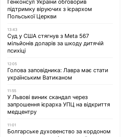
Генконсул України обговорив
підтримку віруючих з ієрархом
Польської Церкви
13:43
Суд у США стягнув з Meta 567
мільйонів доларів за шкоду дитячій
психіці
12:05
Голова заповідника: Лавра має стати
українським Ватиканом
11:55
У Львові виник скандал через
запрошення ієрарха УПЦ на відкриття
медцентру
11:01
Болгарське духовенство за кордоном