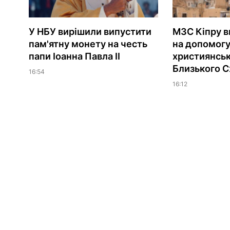
У НБУ вирішили випустити
МЗС Кіпру в
пам'ятну монету на честь
на допомог
папи Іоанна Павла II
християнсь
Близького С
16:54
16:12