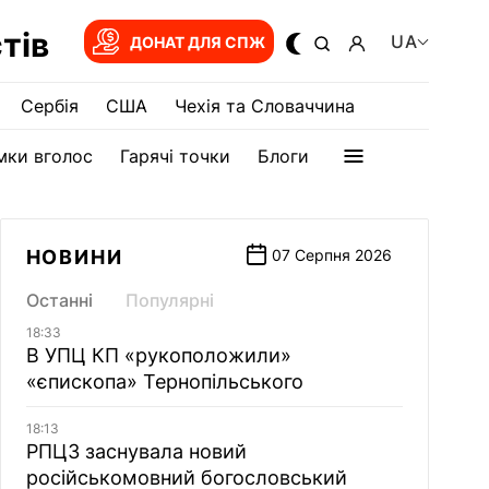
тів
UA
ДОНАТ ДЛЯ СПЖ
Сербія
США
Чехія та Словаччина
мки вголос
Гарячі точки
Блоги
НОВИНИ
07 Серпня 2026
Останні
Популярні
18:33
В УПЦ КП «рукоположили»
«єпископа» Тернопільського
18:13
РПЦЗ заснувала новий
російськомовний богословський