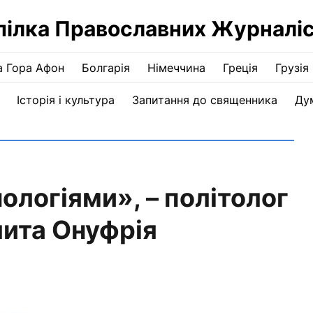
пілка Православних Журналіс
а Гора Афон
Болгарія
Німеччина
Греція
Грузія
Історія і культура
Запитання до священника
Ду
ологіями», – політолог
ита Онуфрія