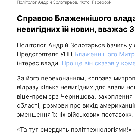
Політолог Андрій Золотарьов. Фото: Facebook
Справою Блаженнішого влада 
невигідних їй новин, вважає 
Політолог Андрій Золотарьов бачить у
Предстоятеля УПЦ
Блаженнішого Митр
інтерес влади.
Про це він сказав у коме
За його переконанням, «справа митро
відразу кілька невигідних для влади но
віце-прем'єра Чернишова, захоплення 
області, розмови про вихід американців
зменшення їхніх військових поставок».
«Та тут смердить політтехнологіями!» 