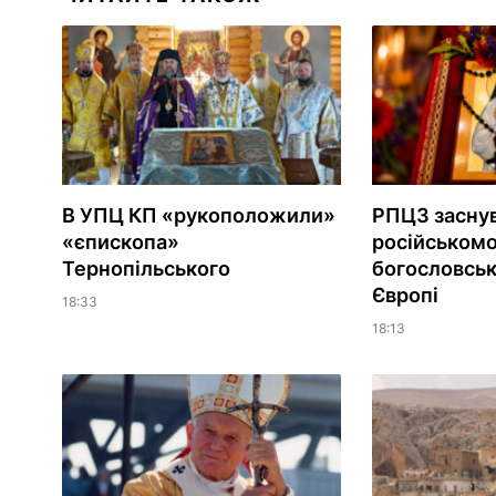
В УПЦ КП «рукоположили»
РПЦЗ засну
«єпископа»
російськом
Тернопільського
богословськ
Європі
18:33
18:13