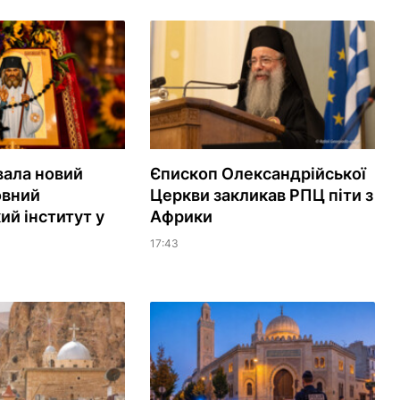
вала новий
Єпископ Олександрійської
овний
Церкви закликав РПЦ піти з
ий інститут у
Африки
17:43