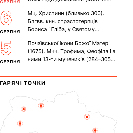
СЕРПНЯ
Євпраксії діви, Тавенської (413).
6
Мц. Христини (близько 300).
Пам’ять V Вселенського...
Блгвв. кнн. страстотерпців
Бориса і Гліба, у Святому
СЕРПНЯ
Хрещенні Романа і Давида (1015).
5
Почаївської ікони Божої Матері
Прп. Полікарпа, архімандрита...
(1675). Мчч. Трофима, Феофіла і з
ними 13-ти мучеників (284–305).
СЕРПНЯ
Сщмч. Аполлінарія, єп.
Равенійського (близько 75)....
ГАРЯЧІ ТОЧКИ