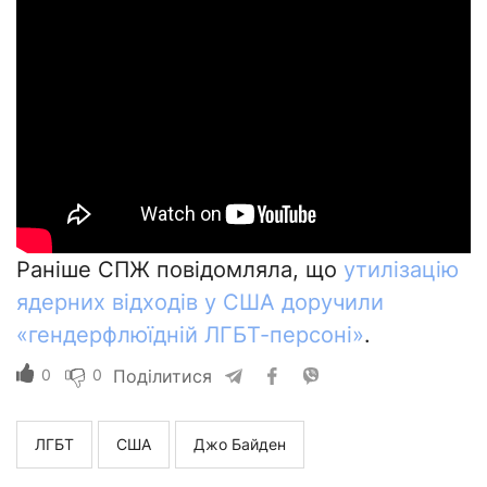
Раніше СПЖ повідомляла, що
утилізацію
ядерних відходів у США доручили
«гендерфлюїдній ЛГБТ-персоні»
.
0
0
Поділитися
ЛГБТ
США
Джо Байден