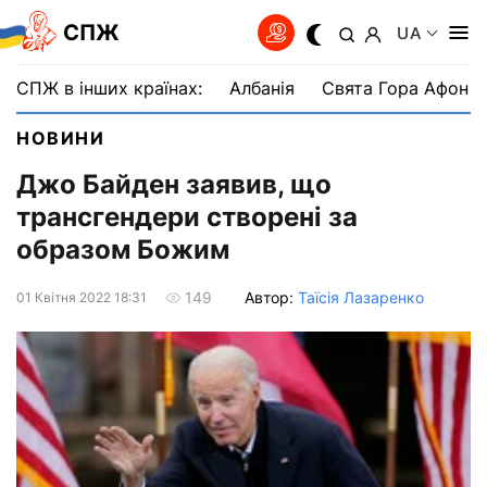
СПЖ
UA
СПЖ в інших країнах:
Албанія
Свята Гора Афон
НОВИНИ
Джо Байден заявив, що
трансгендери створені за
образом Божим
Автор:
Таїсія Лазаренко
149
01 Квiтня 2022 18:31