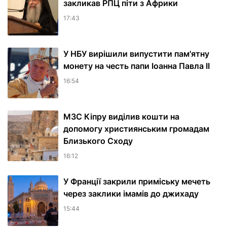
закликав РПЦ піти з Африки
17:43
У НБУ вирішили випустити пам'ятну
монету на честь папи Іоанна Павла II
16:54
МЗС Кіпру виділив кошти на
допомогу християнським громадам
Близького Сходу
16:12
У Франції закрили приміську мечеть
через заклики імамів до джихаду
15:44