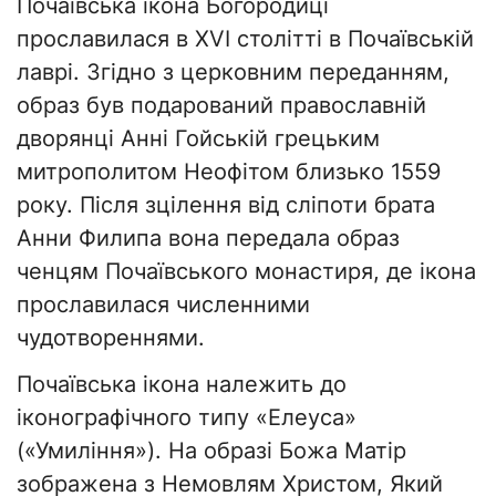
Почаївська ікона Богородиці
прославилася в XVI столітті в Почаївській
лаврі. Згідно з церковним переданням,
образ був подарований православній
дворянці Анні Гойській грецьким
митрополитом Неофітом близько 1559
року. Після зцілення від сліпоти брата
Анни Филипа вона передала образ
ченцям Почаївського монастиря, де ікона
прославилася численними
чудотвореннями.
Почаївська ікона належить до
іконографічного типу «Елеуса»
(«Умиління»). На образі Божа Матір
зображена з Немовлям Христом, Який