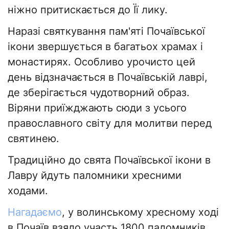
ніжно притискається до Її лику.
Наразі святкування пам'яті Почаївської
ікони звершується в багатьох храмах і
монастирях. Особливо урочисто цей
день відзначається в Почаївській лаврі,
де зберігається чудотворний образ.
Віряни приїжджають сюди з усього
православного світу для молитви перед
святинею.
Традиційно до свята Почаївської ікони в
Лавру йдуть паломники хресними
ходами.
Нагадаємо
, у волинському хресному ході
в Почаїв взяло участь 1800 паломників.