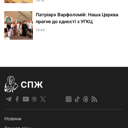
18:18
Патріарх Варфоломій: Наша Церква
прагне до єдності з УГКЦ
16:44
СПЖ
Новини