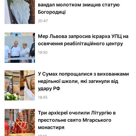
вандал молотком знищив статую
Богородиці
20:47
Мер Львова запросив ієрарха УПЦ на
освячення реабілітаційного центру
19:30
У Сумах попрощалися з вихованками
недільної школи, які загинули від
удару РФ
18:45
Три архієреї очолили Літургію в
престольне свято Мгарського
монастиря