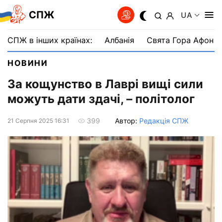
СПЖ
UA
СПЖ в інших країнах:
Албанія
Свята Гора Афон
НОВИНИ
За кощунство в Лаврі вищі сили
можуть дати здачі, – політолог
Автор:
Редакція СПЖ
399
21 Серпня 2025 16:31