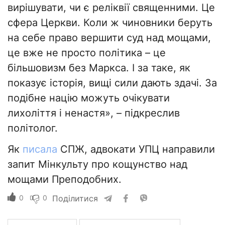
вирішувати, чи є реліквії священними. Це
сфера Церкви. Коли ж чиновники беруть
на себе право вершити суд над мощами,
це вже не просто політика – це
більшовизм без Маркса. І за таке, як
показує історія, вищі сили дають здачі. За
подібне націю можуть очікувати
лихоліття і ненастя», – підкреслив
політолог.
Як
писала
СПЖ, адвокати УПЦ направили
запит Мінкульту про кощунство над
мощами Преподобних.
0
0
Поділитися