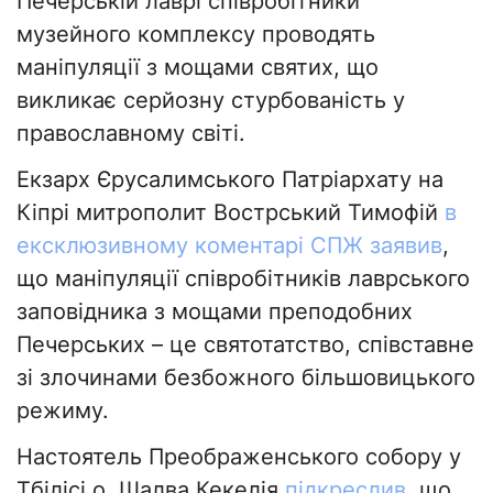
Печерській лаврі співробітники
музейного комплексу проводять
маніпуляції з мощами святих, що
викликає серйозну стурбованість у
православному світі.
Екзарх Єрусалимського Патріархату на
Кіпрі митрополит Вострський Тимофій
в
ексклюзивному коментарі СПЖ заявив
,
що маніпуляції співробітників лаврського
заповідника з мощами преподобних
Печерських – це святотатство, співставне
зі злочинами безбожного більшовицького
режиму.
Настоятель Преображенського собору у
Тбілісі о. Шалва Кекелія
підкреслив
, що