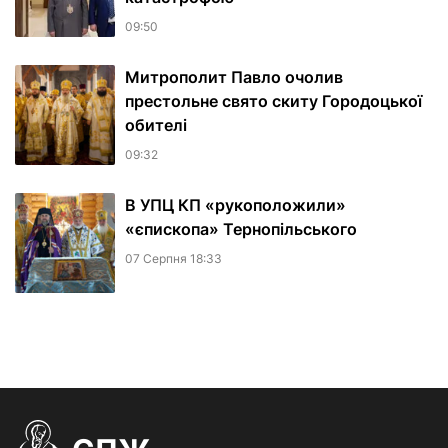
09:50
Митрополит Павло очолив
престольне свято скиту Городоцької
обителі
09:32
В УПЦ КП «рукоположили»
«єпископа» Тернопільського
07 Серпня 18:33