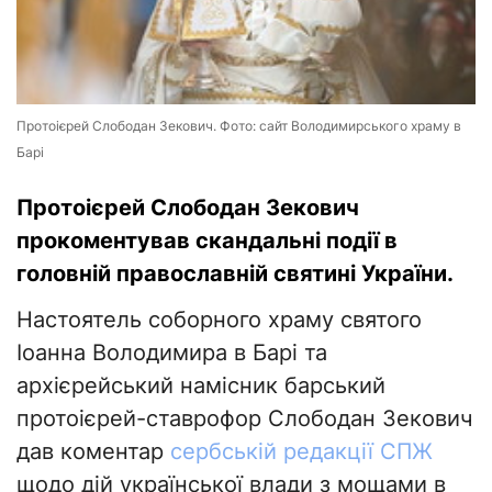
Протоієрей Слободан Зекович. Фото: сайт Володимирського храму в
Барі
Протоієрей Слободан Зекович
прокоментував скандальні події в
головній православній святині України.
Настоятель соборного храму святого
Іоанна Володимира в Барі та
архієрейський намісник барський
протоієрей-ставрофор Слободан Зекович
дав коментар
сербській редакції СПЖ
щодо дій української влади з мощами в