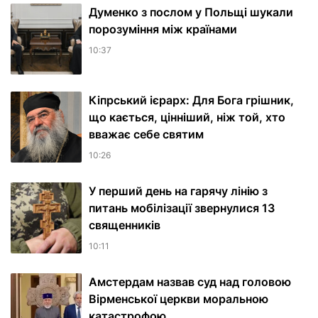
Думенко з послом у Польщі шукали
порозуміння між країнами
10:37
Кіпрський ієрарх: Для Бога грішник,
що кається, цінніший, ніж той, хто
вважає себе святим
10:26
У перший день на гарячу лінію з
питань мобілізації звернулися 13
священників
10:11
Амстердам назвав суд над головою
Вірменської церкви моральною
катастрофою