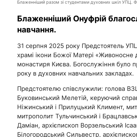
Блаженніший разом зі студентами духовних шкіл УПЦ. 
Блаженніший Онуфрій благос
навчання.
31 серпня 2025 року Предстоятель У
храмі ікони Божої Матері «Живоносне 
монастиря Києва. Богослужіння було п
року в духовних навчальних закладах.
Предстоятелю співслужили: голова ВЗ
Буковинський Мелетій, керуючий спра
Ніжинський і Прилуцький Климент, ми
митрополит Тульчинський і Брацлавськ
Даміан, архієпископ Ворзельський Ісаа
Білогородський Сильвестр, архієписко