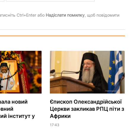
тисніть Ctrl+Enter або
Надіслати помилку
, щоб повідомити
вала новий
Єпископ Олександрійської
овний
Церкви закликав РПЦ піти з
ий інститут у
Африки
17:43