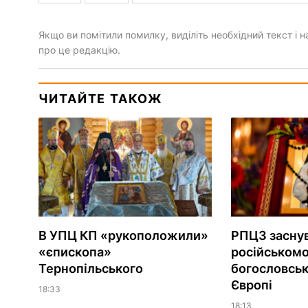
Якщо ви помітили помилку, виділіть необхідний текст і на
про це редакцію.
ЧИТАЙТЕ ТАКОЖ
В УПЦ КП «рукоположили»
РПЦЗ засну
«єпископа»
російськом
Тернопільського
богословськ
Європі
18:33
18:13