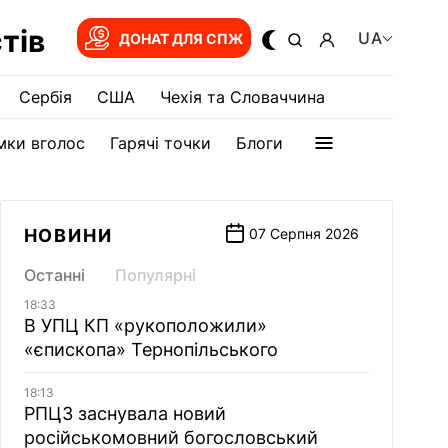
тів
UA
ДОНАТ ДЛЯ СПЖ
Сербія
США
Чехія та Словаччина
мки вголос
Гарячі точки
Блоги
НОВИНИ
07 Серпня 2026
Останні
Популярні
18:33
В УПЦ КП «рукоположили»
«єпископа» Тернопільського
18:13
РПЦЗ заснувала новий
російськомовний богословський