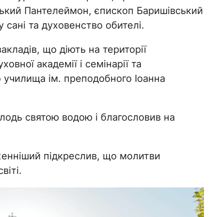
ький Пантелеймон, єпископ Баришівський
 сані та духовенство обителі.
кладів, що діють на території
ховної академії і семінарії та
 училища ім. преподобного Іоанна
лодь святою водою і благословив на
аженніший підкреслив, що молитви
віті.