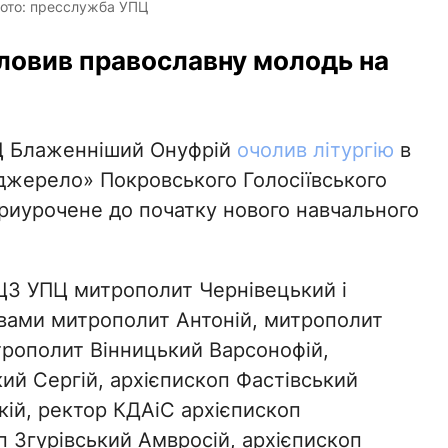
Фото: пресслужба УПЦ
ловив православну молодь на
ПЦ Блаженніший Онуфрій
очолив літургію
в
джерело» Покровського Голосіївського
риурочене до початку нового навчального
ЦЗ УПЦ митрополит Чернівецький і
вами митрополит Антоній, митрополит
трополит Вінницький Варсонофій,
ий Сергій, архієпископ Фастівський
кій, ректор КДАіС архієпископ
п Згурівський Амвросій, архієпископ