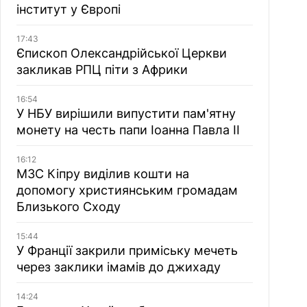
інститут у Європі
17:43
Єпископ Олександрійської Церкви
закликав РПЦ піти з Африки
16:54
У НБУ вирішили випустити пам'ятну
монету на честь папи Іоанна Павла II
16:12
МЗС Кіпру виділив кошти на
допомогу християнським громадам
Близького Сходу
15:44
У Франції закрили приміську мечеть
через заклики імамів до джихаду
14:24