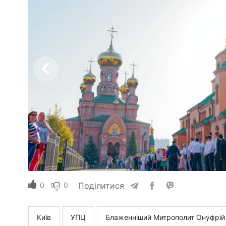
0
0
Поділитися
Київ
УПЦ
Блаженніший Митрополит Онуфрій