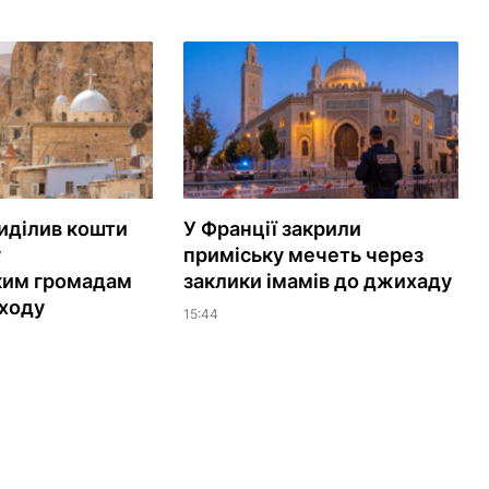
иділив кошти
У Франції закрили
у
приміську мечеть через
ким громадам
заклики імамів до джихаду
ходу
15:44