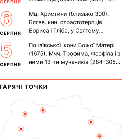
СЕРПНЯ
Євпраксії діви, Тавенської (413).
6
Мц. Христини (близько 300).
Пам’ять V Вселенського...
Блгвв. кнн. страстотерпців
Бориса і Гліба, у Святому
СЕРПНЯ
Хрещенні Романа і Давида (1015).
5
Почаївської ікони Божої Матері
Прп. Полікарпа, архімандрита...
(1675). Мчч. Трофима, Феофіла і з
ними 13-ти мучеників (284–305).
СЕРПНЯ
Сщмч. Аполлінарія, єп.
Равенійського (близько 75)....
ГАРЯЧІ ТОЧКИ