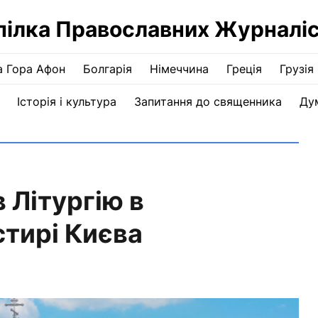
пілка Православних Журналіс
а Гора Афон
Болгарія
Німеччина
Греція
Грузія
Історія і культура
Запитання до священника
Ду
 Літургію в
стирі Києва