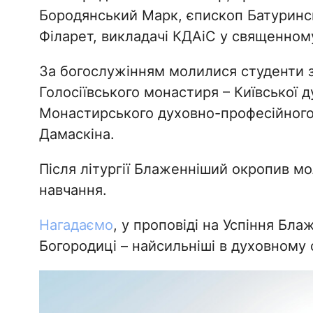
Бородянський Марк, єпископ Батуринс
Філарет, викладачі КДАіС у священному
За богослужінням молилися студенти за
Голосіївського монастиря – Київської ду
Монастирського духовно-професійного
Дамаскіна.
Після літургії Блаженніший окропив мо
навчання.
Нагадаємо
, у проповіді на Успіння Бл
Богородиці – найсильніші в духовному с