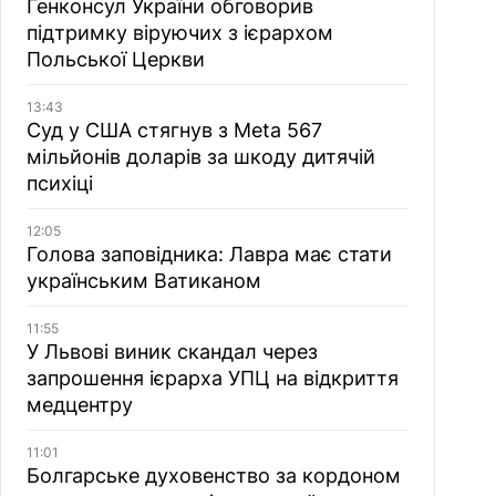
Генконсул України обговорив
підтримку віруючих з ієрархом
Польської Церкви
13:43
Суд у США стягнув з Meta 567
мільйонів доларів за шкоду дитячій
психіці
12:05
Голова заповідника: Лавра має стати
українським Ватиканом
11:55
У Львові виник скандал через
запрошення ієрарха УПЦ на відкриття
медцентру
11:01
Болгарське духовенство за кордоном