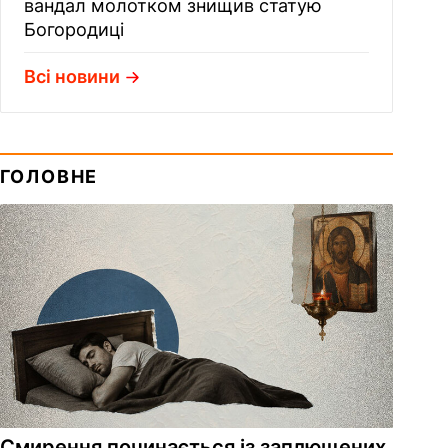
вандал молотком знищив статую
Богородиці
Всі новини
ГОЛОВНЕ
Смирення починається із заплющених