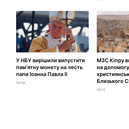
У НБУ вирішили випустити
МЗС Кіпру в
пам'ятну монету на честь
на допомог
папи Іоанна Павла II
християнсь
Близького С
16:54
16:12