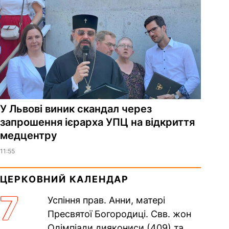
У Львові виник скандал через
запрошення ієрарха УПЦ на відкриття
медцентру
11:55
ЦЕРКОВНИЙ КАЛЕНДАР
7
Успіння прав. Анни, матері
Пресвятої Богородиці. Свв. жон
Олімпіади диякониси (409) та