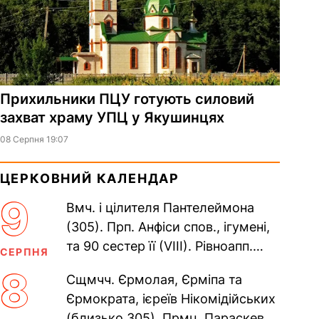
Прихильники ПЦУ готують силовий
захват храму УПЦ у Якушинцях
08 Серпня 19:07
ЦЕРКОВНИЙ КАЛЕНДАР
9
Вмч. і цілителя Пантелеймона
(305). Прп. Анфіси спов., ігумені,
та 90 сестер її (VIII). Рівноапп.
СЕРПНЯ
Климента, єп. Охридського (916),
8
Сщмчч. Єрмолая, Єрміпа та
Наума, Савви,...
Єрмократа, ієреїв Нікомідійських
(близько 305). Прмц. Параскеви