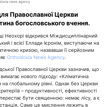
odoxia news agency
для Православної Церкви
стина богословського вчення.
щі Неохорі відкрився Міждисциплінарний
кий і всієї Еллади Ієронім, виступаючи на
матичною кризою, назвавши її серйозним
ляє
Orthodoxia News Agency
.
дської Православної Церкви зазначив, що
і вимагає нового підходу: «Кліматична
 на глобальному рівні. Однак без Церкви
критеріїв – продуктивності, ефективності
 перестає бути священною: немає лісу, а є
останція. Саме це мислення лежить в