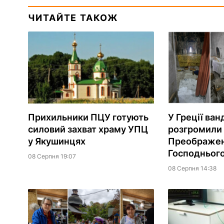
ЧИТАЙТЕ ТАКОЖ
Прихильники ПЦУ готують
У Греції ван
силовий захват храму УПЦ
розгромили
у Якушинцях
Преображе
Господньог
08 Серпня 19:07
08 Серпня 14:38