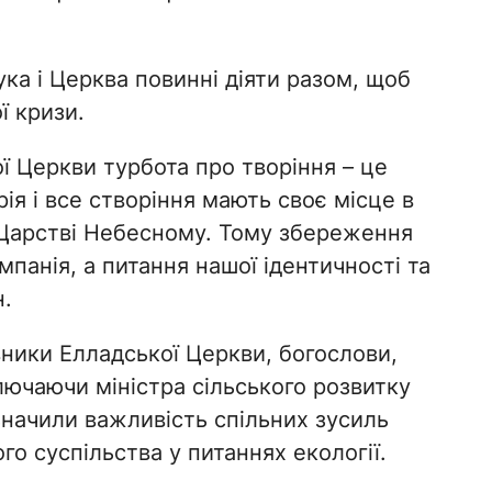
.
ука і Церква повинні діяти разом, щоб
ї кризи.
ї Церкви турбота про творіння – це
ія і все створіння мають своє місце в
 Царстві Небесному. Тому збереження
мпанія, а питання нашої ідентичності та
.
вники Елладської Церкви, богослови,
лючаючи міністра сільського розвитку
дзначили важливість спільних зусиль
го суспільства у питаннях екології.