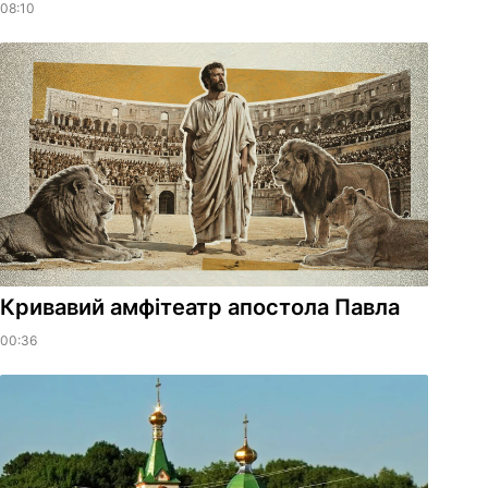
08:10
​Кривавий амфітеатр апостола Павла
00:36