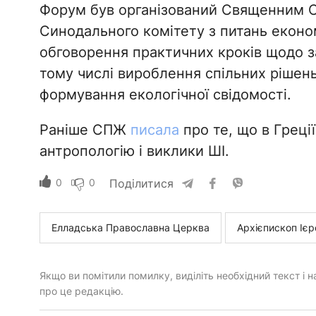
Форум був організований Священним С
Синодального комітету з питань економ
обговорення практичних кроків щодо 
тому числі вироблення спільних рішен
формування екологічної свідомості.
Раніше СПЖ
писала
про те, що в Греці
антропологію і виклики ШІ.
0
0
Поділитися
Елладська Православна Церква
Архієпископ Ієр
Якщо ви помітили помилку, виділіть необхідний текст і на
про це редакцію.