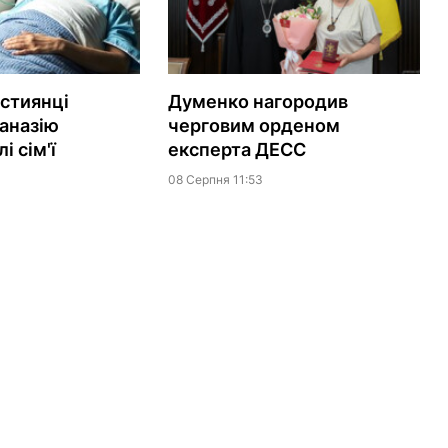
истиянці
Думенко нагородив
аназію
черговим орденом
і сім'ї
експерта ДЕСС
08 Серпня 11:53