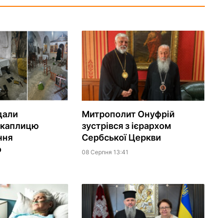
дали
Митрополит Онуфрій
 каплицю
зустрівся з ієрархом
ння
Сербської Церкви
о
08 Серпня 13:41