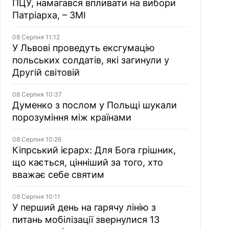
ПЦУ, намагався впливати на вибори
Патріарха, – ЗМІ
08 Серпня 11:12
У Львові проведуть ексгумацію
польських солдатів, які загинули у
Другій світовій
08 Серпня 10:37
Думенко з послом у Польщі шукали
порозуміння між країнами
08 Серпня 10:26
Кіпрський ієрарх: Для Бога грішник,
що кається, цінніший за того, хто
вважає себе святим
08 Серпня 10:11
У перший день на гарячу лінію з
питань мобілізації звернулися 13