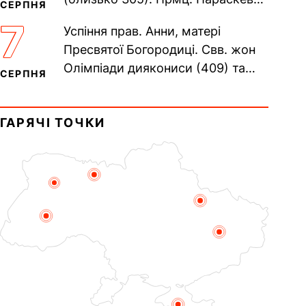
СЕРПНЯ
(138–161). Прп. Мойсея Угрина,
7
Успіння прав. Анни, матері
Печерського, в Ближніх...
Пресвятої Богородиці. Свв. жон
Олімпіади диякониси (409) та
СЕРПНЯ
Євпраксії діви, Тавенської (413).
Пам’ять V Вселенського...
ГАРЯЧІ ТОЧКИ