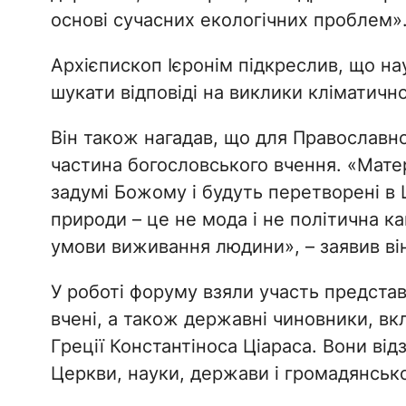
основі сучасних екологічних проблем»
Архієпископ Ієронім підкреслив, що на
шукати відповіді на виклики кліматично
Він також нагадав, що для Православно
частина богословського вчення. «Матер
задумі Божому і будуть перетворені в
природи – це не мода і не політична ка
умови виживання людини», – заявив він
У роботі форуму взяли участь предста
вчені, а також державні чиновники, вк
Греції Константіноса Ціараса. Вони ві
Церкви, науки, держави і громадянсько