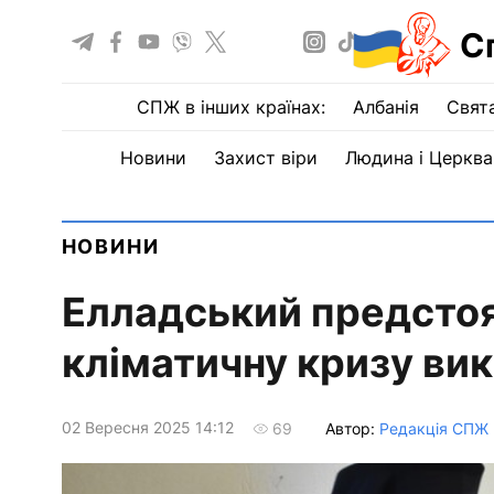
С
СПЖ в інших країнах:
Албанія
Свят
Новини
Захист віри
Людина і Церква
НОВИНИ
Елладський предстоя
кліматичну кризу ви
02 Вересня 2025 14:12
Автор:
Редакція СПЖ
69