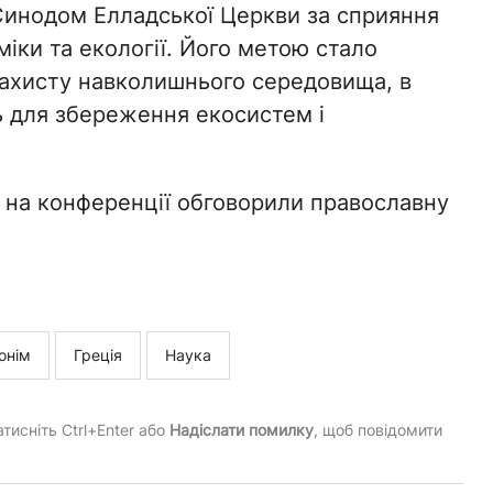
инодом Елладської Церкви за сприяння
іки та екології. Його метою стало
захисту навколишнього середовища, в
ь для збереження екосистем і
ї на конференції обговорили православну
онім
Греція
Наука
тисніть Ctrl+Enter або
Надіслати помилку
, щоб повідомити