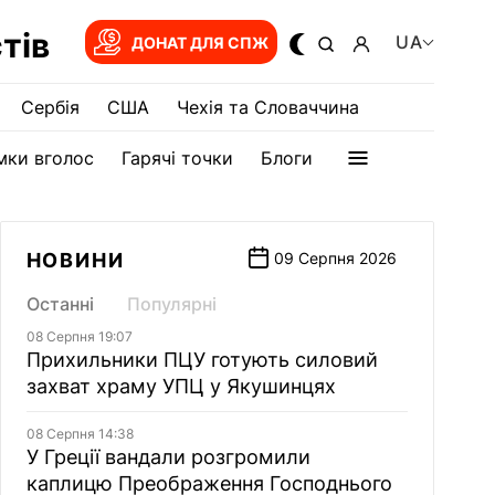
тів
UA
ДОНАТ ДЛЯ СПЖ
Сербія
США
Чехія та Словаччина
мки вголос
Гарячі точки
Блоги
НОВИНИ
09 Серпня 2026
Останні
Популярні
08 Серпня 19:07
Прихильники ПЦУ готують силовий
захват храму УПЦ у Якушинцях
08 Серпня 14:38
У Греції вандали розгромили
каплицю Преображення Господнього