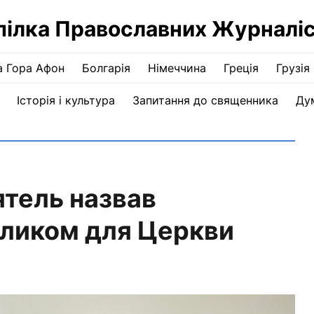
пілка Православних Журналіс
а Гора Афон
Болгарія
Німеччина
Греція
Грузія
Історія і культура
Запитання до священника
Ду
тель назвав
кликом для Церкви