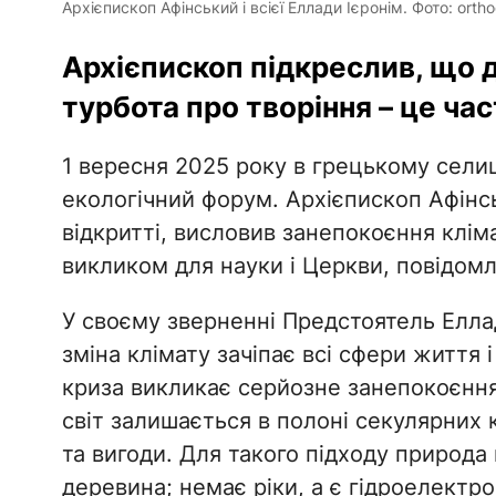
Архієпископ Афінський і всієї Еллади Ієронім. Фото: orth
Архієпископ підкреслив, що 
турбота про творіння – це ча
1 вересня 2025 року в грецькому сели
екологічний форум. Архієпископ Афінсь
відкритті, висловив занепокоєння клі
викликом для науки і Церкви, повідом
У своєму зверненні Предстоятель Елла
зміна клімату зачіпає всі сфери життя 
криза викликає серйозне занепокоєння
світ залишається в полоні секулярних 
та вигоди. Для такого підходу природа
деревина; немає ріки, а є гідроелектр