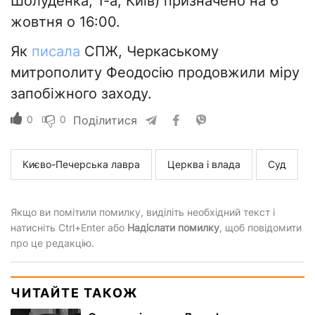
Шолуденка, 1-а, Київ) призначено на 6
жовтня о 16:00.
Як
писала
СПЖ, Черкаському
митрополиту Феодосію продовжили міру
запобіжного заходу.
0
0
Поділитися
Києво-Печерська лавра
Церква і влада
Суд
Якщо ви помітили помилку, виділіть необхідний текст і
натисніть Ctrl+Enter або
Надіслати помилку
, щоб повідомити
про це редакцію.
ЧИТАЙТЕ ТАКОЖ