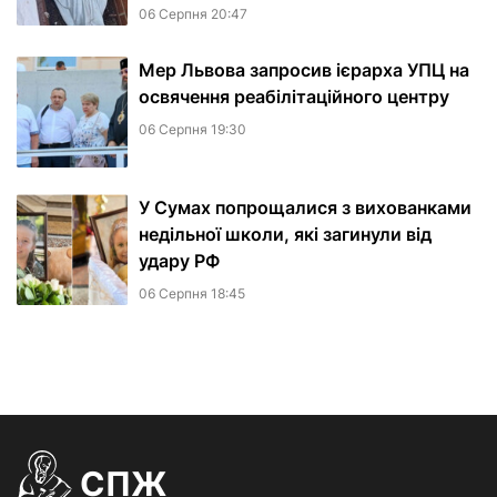
06 Серпня 20:47
Мер Львова запросив ієрарха УПЦ на
освячення реабілітаційного центру
06 Серпня 19:30
У Сумах попрощалися з вихованками
недільної школи, які загинули від
удару РФ
06 Серпня 18:45
СПЖ