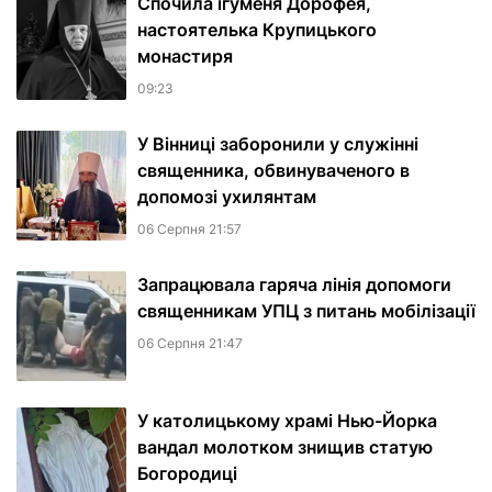
Спочила ігуменя Дорофея,
настоятелька Крупицького
монастиря
09:23
У Вінниці заборонили у служінні
священника, обвинуваченого в
допомозі ухилянтам
06 Серпня 21:57
Запрацювала гаряча лінія допомоги
священникам УПЦ з питань мобілізації
06 Серпня 21:47
У католицькому храмі Нью-Йорка
вандал молотком знищив статую
Богородиці