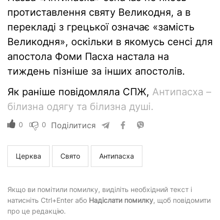
протиставлення святу Великодня, а в
перекладі з грецької означає «замість
Великодня», оскільки в якомусь сенсі для
апостола Фоми Пасха настала на
тиждень пізніше за інших апостолів.
Як раніше повідомляла СПЖ,
Антипасха –
білизна одягу та білизна душі.
0
0
Поділитися
Церква
Свято
Антипасха
Якщо ви помітили помилку, виділіть необхідний текст і
натисніть Ctrl+Enter або
Надіслати помилку
, щоб повідомити
про це редакцію.