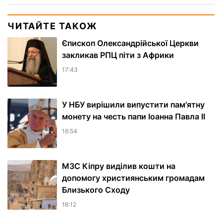
ЧИТАЙТЕ ТАКОЖ
Єпископ Олександрійської Церкви
закликав РПЦ піти з Африки
17:43
У НБУ вирішили випустити пам'ятну
монету на честь папи Іоанна Павла II
16:54
МЗС Кіпру виділив кошти на
допомогу християнським громадам
Близького Сходу
16:12