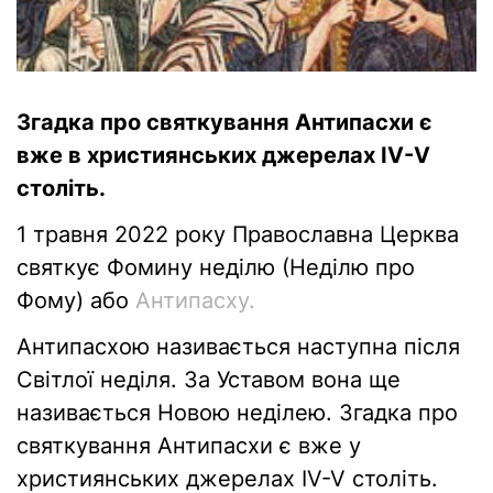
Згадка про святкування Антипасхи є
вже в християнських джерелах IV-V
століть.
1 травня 2022 року Православна Церква
святкує Фомину неділю (Неділю про
Фому) або
Антипасху.
Антипасхою називається наступна після
Світлої неділя. За Уставом вона ще
називається Новою неділею. Згадка про
святкування Антипасхи є вже у
християнських джерелах IV-V століть.