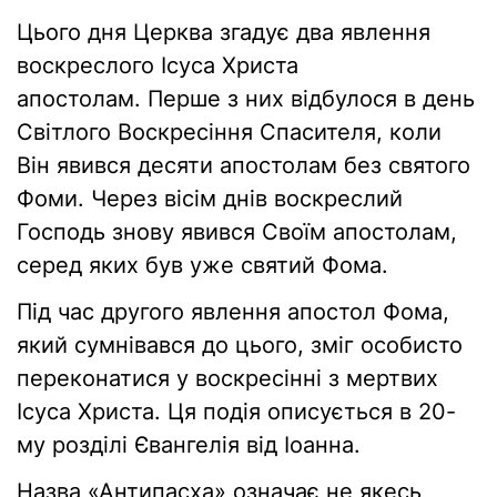
Цього дня Церква згадує два явлення
воскреслого Ісуса Христа
апостолам. Перше з них відбулося в день
Світлого Воскресіння Спасителя, коли
Він явився десяти апостолам без святого
Фоми. Через вісім днів воскреслий
Господь знову явився Своїм апостолам,
серед яких був уже святий Фома.
Під час другого явлення апостол Фома,
який сумнівався до цього, зміг особисто
переконатися у воскресінні з мертвих
Ісуса Христа. Ця подія описується в 20-
му розділі Євангелія від Іоанна.
Назва «Антипасха» означає не якесь