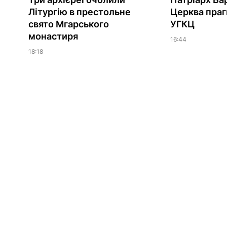
Літургію в престольне
Церква праг
свято Мгарського
УГКЦ
монастиря
16:44
18:18