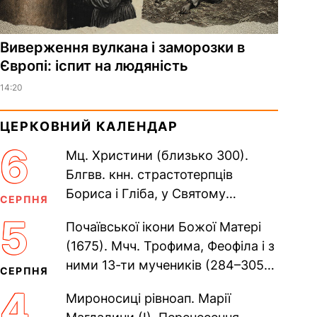
Виверження вулкана і заморозки в
Європі: іспит на людяність
14:20
ЦЕРКОВНИЙ КАЛЕНДАР
6
Мц. Христини (близько 300).
Блгвв. кнн. страстотерпців
Бориса і Гліба, у Святому
СЕРПНЯ
Хрещенні Романа і Давида (1015).
5
Почаївської ікони Божої Матері
Прп. Полікарпа, архімандрита...
(1675). Мчч. Трофима, Феофіла і з
ними 13-ти мучеників (284–305).
СЕРПНЯ
Сщмч. Аполлінарія, єп.
4
Мироносиці рівноап. Марії
Равенійського (близько 75)....