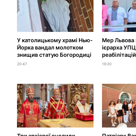
У католицькому храмі Нью-
Мер Львова 
Йорка вандал молотком
ієрарха УПЦ
знищив статую Богородиці
реабілітаці
20:47
19:30
Три архієреї очолили
Патріарх Ва