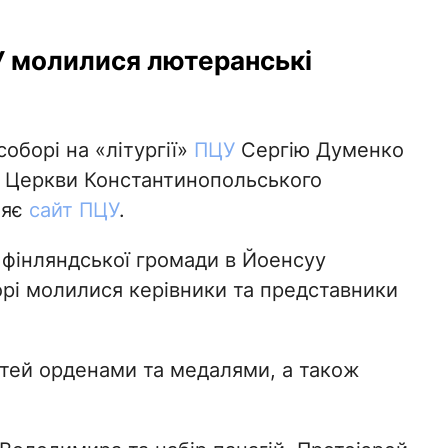
У молилися лютеранські
оборі на «літургії»
ПЦУ
Сергію Думенко
ї Церкви Константинопольського
ляє
сайт ПЦУ
.
 фінляндської громади в Йоенсуу
рі молилися керівники та представники
стей орденами та медалями, а також