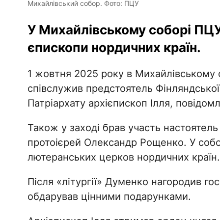
Михайлівський собор. Фото: ПЦУ
У Михайлівському соборі ПЦ
єпископи нордичних країн.
1 жовтня 2025 року в Михайлівському с
співслужив предстоятель Фінляндсько
Патріархату архієпископ Ілля, повідом
Також у заході брав участь настоятель
протоієрей Олександр Рощенко. У собо
лютеранських церков нордичних країн.
Після «літургії» Думенко нагородив го
обдарував цінними подарунками.