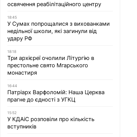
освячення реабілітаційного центру
18:45
У Сумах попрощалися з вихованками
недільної школи, які загинули від
удару РФ
18:18
Три архієреї очолили Літургію в
престольне свято Мгарського
монастиря
16:44
Патріарх Варфоломій: Наша Церква
прагне до єдності з УГКЦ
15:52
У КДАіС розповіли про кількість
вступників