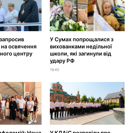
запросив
У Сумах попрощалися з
 на освячення
вихованками недільної
йного центру
школи, які загинули від
удару РФ
18:45
рфоломій: Наша
У КДАіС розповіли про