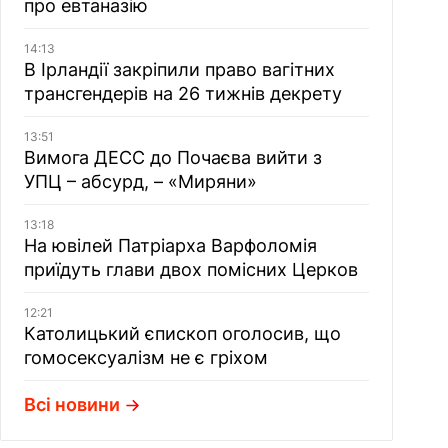
про евтаназію
14:13
В Ірландії закріпили право вагітних
трансгендерів на 26 тижнів декрету
13:51
Вимога ДЕСС до Почаєва вийти з
УПЦ – абсурд, – «Миряни»
13:18
На ювілей Патріарха Варфоломія
приїдуть глави двох помісних Церков
12:21
Католицький єпископ оголосив, що
гомосексуалізм не є гріхом
Всі новини