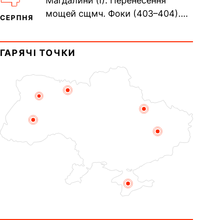
Магдалини (I). Перенесення
мощей сщмч. Фоки (403–404).
СЕРПНЯ
Прп. Корнилія Переяславського
(1693). Сщмч. Михаїла
ГАРЯЧІ ТОЧКИ
Накарякова...