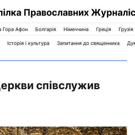
пілка Православних Журналіс
а Гора Афон
Болгарія
Німеччина
Греція
Грузія
Історія і культура
Запитання до священника
Ду
Церкви співслужив