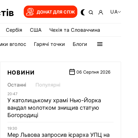
тів
UA
ДОНАТ ДЛЯ СПЖ
Сербія
США
Чехія та Словаччина
мки вголос
Гарячі точки
Блоги
НОВИНИ
06 Серпня 2026
Останні
Популярні
20:47
У католицькому храмі Нью-Йорка
вандал молотком знищив статую
Богородиці
19:30
Мер Львова запросив ієрарха УПЦ на