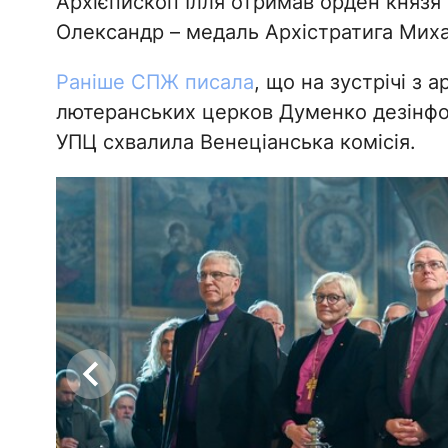
Архієпископ Ілля отримав орден князя 
Олександр – медаль Архістратига Миха
Раніше СПЖ писала
, що на зустрічі з
лютеранських церков Думенко дезінфо
УПЦ схвалила Венеціанська комісія.