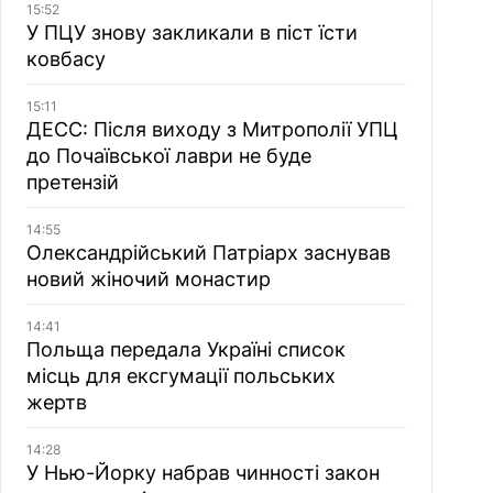
15:52
У ПЦУ знову закликали в піст їсти
ковбасу
15:11
ДЕСС: Після виходу з Митрополії УПЦ
до Почаївської лаври не буде
претензій
14:55
Олександрійський Патріарх заснував
новий жіночий монастир
14:41
Польща передала Україні список
місць для ексгумації польських
жертв
14:28
У Нью-Йорку набрав чинності закон