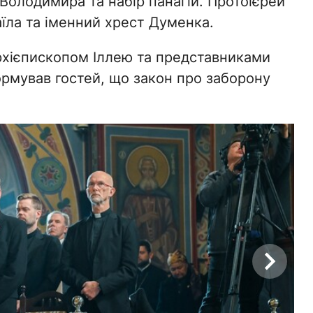
Володимира та набір панагій. Протоієрей
їла та іменний хрест Думенка.
 архієпископом Іллею та представниками
рмував гостей, що закон про заборону