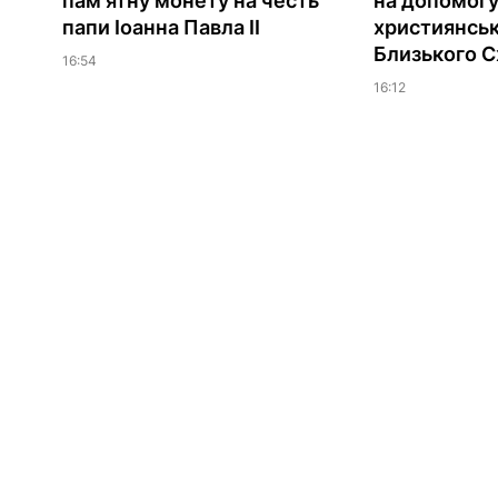
пам'ятну монету на честь
на допомог
папи Іоанна Павла II
християнсь
Близького С
16:54
16:12