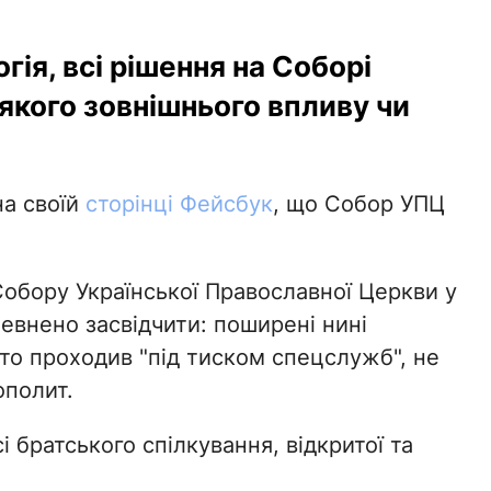
ія, всі рішення на Соборі
якого зовнішнього впливу чи
на своїй
сторінці Фейсбук
, що Собор УПЦ
Собору Української Православної Церкви у
евнено засвідчити: поширені нині
то проходив "під тиском спецслужб", не
ополит.
 братського спілкування, відкритої та