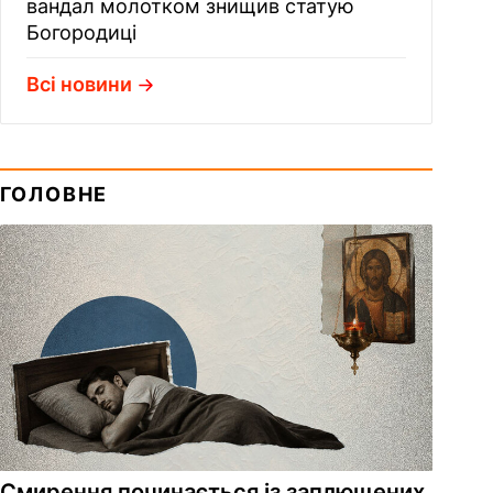
вандал молотком знищив статую
Богородиці
Всі новини
ГОЛОВНЕ
Смирення починається із заплющених