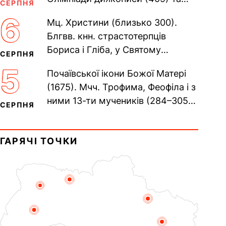
СЕРПНЯ
Євпраксії діви, Тавенської (413).
6
Мц. Христини (близько 300).
Пам’ять V Вселенського...
Блгвв. кнн. страстотерпців
Бориса і Гліба, у Святому
СЕРПНЯ
Хрещенні Романа і Давида (1015).
5
Почаївської ікони Божої Матері
Прп. Полікарпа, архімандрита...
(1675). Мчч. Трофима, Феофіла і з
ними 13-ти мучеників (284–305).
СЕРПНЯ
Сщмч. Аполлінарія, єп.
Равенійського (близько 75)....
ГАРЯЧІ ТОЧКИ