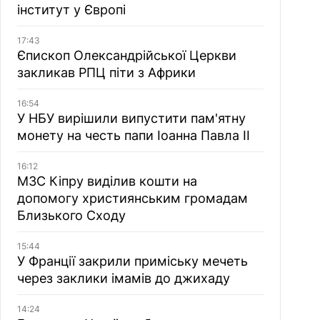
інститут у Європі
17:43
Єпископ Олександрійської Церкви
закликав РПЦ піти з Африки
16:54
У НБУ вирішили випустити пам'ятну
монету на честь папи Іоанна Павла II
16:12
МЗС Кіпру виділив кошти на
допомогу християнським громадам
Близького Сходу
15:44
У Франції закрили приміську мечеть
через заклики імамів до джихаду
14:24