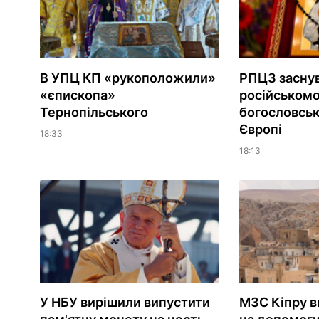
В УПЦ КП «рукоположили»
РПЦЗ засну
«єпископа»
російськом
Тернопільського
богословськ
Європі
18:33
18:13
У НБУ вирішили випустити
МЗС Кіпру в