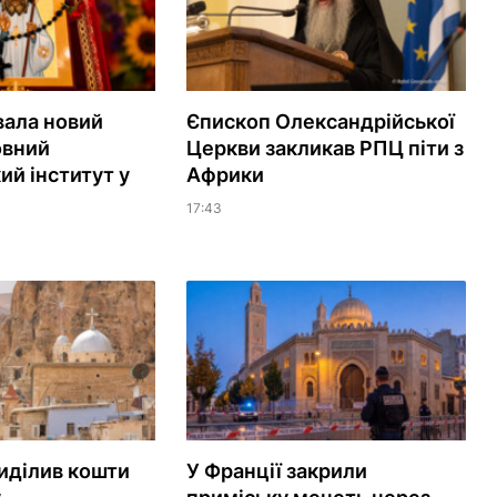
вала новий
Єпископ Олександрійської
овний
Церкви закликав РПЦ піти з
ий інститут у
Африки
17:43
иділив кошти
У Франції закрили