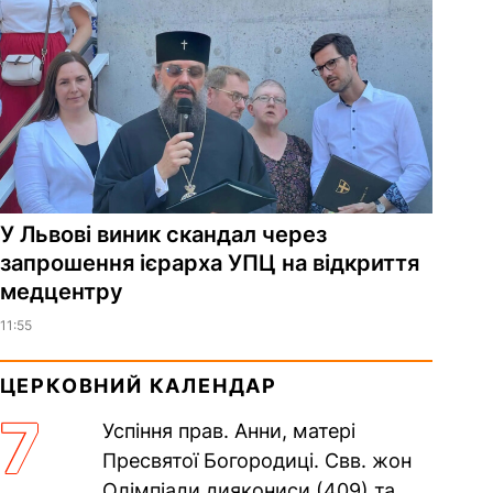
У Львові виник скандал через
запрошення ієрарха УПЦ на відкриття
медцентру
11:55
ЦЕРКОВНИЙ КАЛЕНДАР
7
Успіння прав. Анни, матері
Пресвятої Богородиці. Свв. жон
Олімпіади диякониси (409) та