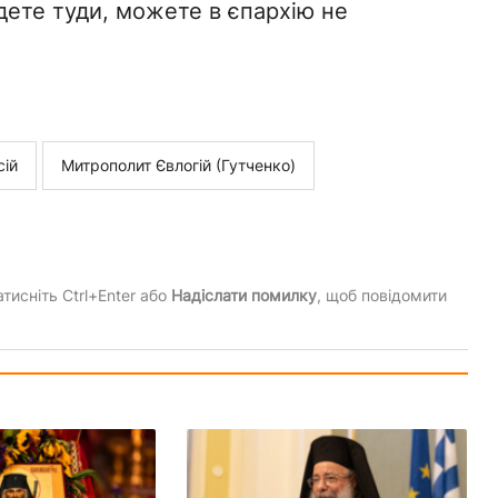
їдете туди, можете в єпархію не
сій
Митрополит Євлогій (Гутченко)
тисніть Ctrl+Enter або
Надіслати помилку
, щоб повідомити