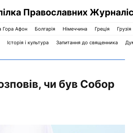
пілка Православних Журналіс
а Гора Афон
Болгарія
Німеччина
Греція
Грузія
Історія і культура
Запитання до священника
Ду
зповів, чи був Собор