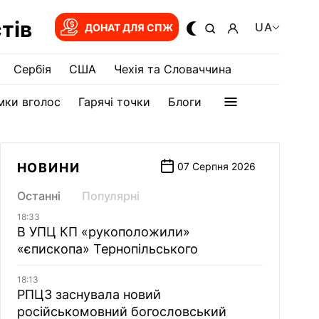
тів
UA
ДОНАТ ДЛЯ СПЖ
Сербія
США
Чехія та Словаччина
мки вголос
Гарячі точки
Блоги
НОВИНИ
07 Серпня 2026
Останні
Популярні
18:33
В УПЦ КП «рукоположили»
«єпископа» Тернопільського
18:13
РПЦЗ заснувала новий
російськомовний богословський