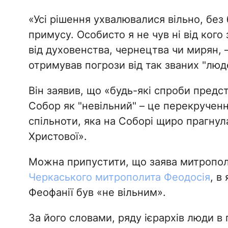
«Усі рішення ухвалювалися вільно, без
примусу. Особисто я не чув ні від кого з
від духовенства, чернецтва чи мирян, 
отримував погрози від так званих "люд
Він заявив, що «будь-які спроби пред
Собор як "невільний" – це перекручення
спільноти, яка на Соборі щиро прагнула
Христової».
Можна припустити, що заява митропол
Черкаського митрополита Феодосія
, в
Феофанії був «не вільним».
За його словами, ряду ієрархів люди в 