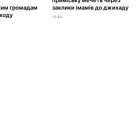
у
приміську мечеть через
ким громадам
заклики імамів до джихаду
ходу
15:44