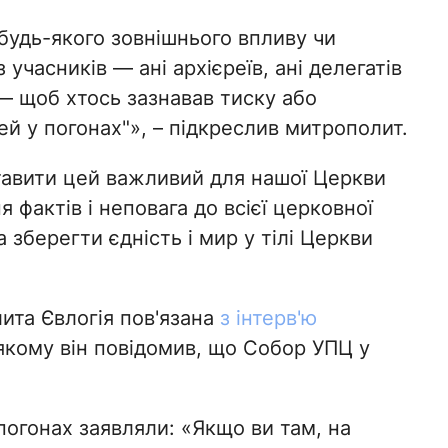
 будь-якого зовнішнього впливу чи
 учасників — ані архієреїв, ані делегатів
— щоб хтось зазнавав тиску або
ей у погонах"», – підкреслив митрополит.
ставити цей важливий для нашої Церкви
 фактів і неповага до всієї церковної
 зберегти єдність і мир у тілі Церкви
ита Євлогія пов'язана
з інтерв'ю
 якому він повідомив, що Собор УПЦ у
погонах заявляли: «Якщо ви там, на