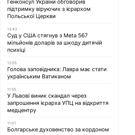
Генконсул України обговорив
підтримку віруючих з ієрархом
Польської Церкви
13:43
Суд у США стягнув з Meta 567
мільйонів доларів за шкоду дитячій
психіці
12:05
Голова заповідника: Лавра має стати
українським Ватиканом
11:55
У Львові виник скандал через
запрошення ієрарха УПЦ на відкриття
медцентру
11:01
Болгарське духовенство за кордоном