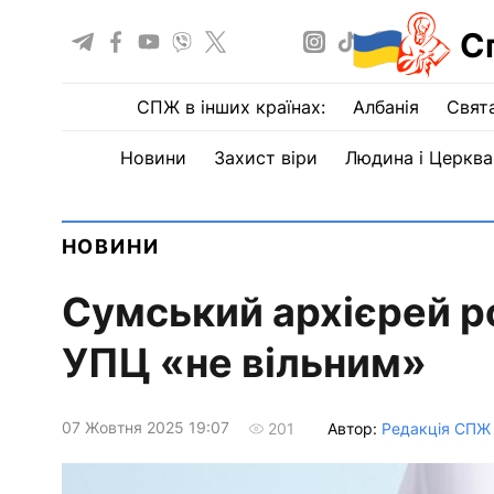
С
СПЖ в інших країнах:
Албанія
Свят
Новини
Захист віри
Людина і Церква
НОВИНИ
Сумський архієрей ро
УПЦ «не вільним»
07 Жовтня 2025 19:07
Автор:
Редакція СПЖ
201