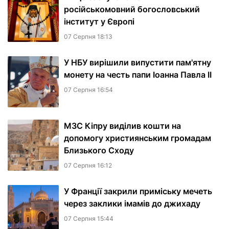
російськомовний богословський
інститут у Європі
07 Серпня 18:13
У НБУ вирішили випустити пам'ятну
монету на честь папи Іоанна Павла II
07 Серпня 16:54
МЗС Кіпру виділив кошти на
допомогу християнським громадам
Близького Сходу
07 Серпня 16:12
У Франції закрили приміську мечеть
через заклики імамів до джихаду
07 Серпня 15:44