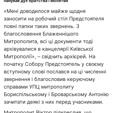
панував дух братства і молитви
«Мені доводилося майже щодня
заносити на робочий стіл Предстоятеля
повні папки таких звернень. З
благословення Блаженнішого
Митрополита, всі ці документи тоді
архівувалися в канцелярії Київської
Митрополії», – свідчить архієрей. На
початку Собору Предстоятель у своєму
вступному слові послався на ці численні
звернення і благословив керуючому
справами УПЦ митрополиту
Бориспільському і Броварському Антонію
зачитати деякі з них перед учасниками.
Митрополит Віктор підкреслив, що