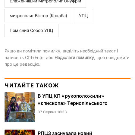
Блаженніший Митрополит Онуфрій
митрополит Віктор (Коцаба)
УПЦ
Помісний Собор УПЦ
Якщо ви помітили помилку, виділіть необхідний текст і
натисніть Ctrl+Enter або
Надіслати помилку
, щоб повідомити
про це редакцію.
ЧИТАЙТЕ ТАКОЖ
В УПЦ КП «рукоположили»
«єпископа» Тернопільського
07 Серпня 18:33
РПЦЗ заснувала новий