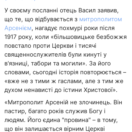
У своєму посланні отець Васил заявив,
що те, що відбувається з
митрополитом
Арсенієм
, нагадує похмурі роки після
1917 року, коли «більшовицьке безбожжя
повстало проти Церкви і тисячі
священнослужителів були кинуті у
в'язниці, табори та могили». За його
словами, сьогодні історія повторюється –
«вже не з тими ж гаслами, але з тим же
духом ненависті до істини Христової».
«Митрополит Арсеній не злочинець. Він
пастир, багато років служив Богу і
людям. Його єдина "провина" – в тому,
що він залишається вірним Церкві