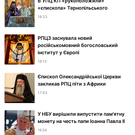
В УПЦ КП «рукоположили»
«єпископа» Тернопільського
18:33
РПЦЗ заснувала новий
російськомовний богословський
інститут у Європі
18:13
Єпископ Олександрійської Церкви
закликав РПЦ піти з Африки
17:43
У НБУ вирішили випустити пам'ятну
монету на честь папи Іоанна Павла II
16:54