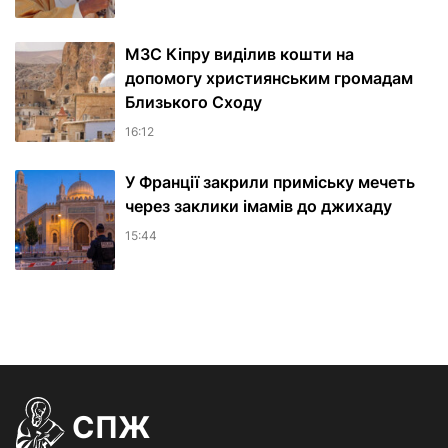
МЗС Кіпру виділив кошти на
допомогу християнським громадам
Близького Сходу
16:12
У Франції закрили приміську мечеть
через заклики імамів до джихаду
15:44
СПЖ