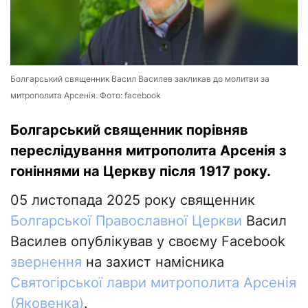
Болгарський священник Васил Василев закликав до молитви за
митрополита Арсенія. Фото: facebook
Болгарський священник порівняв
переслідування митрополита Арсенія з
гоніннями на Церкву після 1917 року.
05 листопада 2025 року священник
Болгарської Православної Церкви
Васил
Василев опублікував у своєму Facebook
звернення
на захист намісника
Святогірської лаври
митрополита Арсенія
(Яковенка)
.