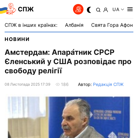
СПЖ
UA
СПЖ в інших країнах:
Албанія
Свята Гора Афон
НОВИНИ
Амстердам: Апара́тник СРСР
Єленський у США розповідає про
свободу релігії
Автор:
Редакція СПЖ
186
08 Листопада 2025 17:39