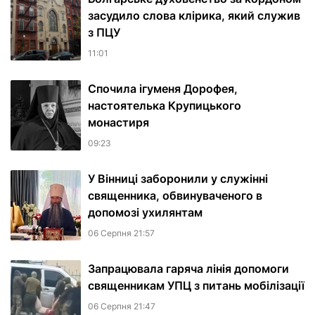
засудило слова клірика, який служив
з ПЦУ
11:01
Спочила ігуменя Дорофея,
настоятелька Крупицького
монастиря
09:23
У Вінниці заборонили у служінні
священника, обвинуваченого в
допомозі ухилянтам
06 Серпня 21:57
Запрацювала гаряча лінія допомоги
священникам УПЦ з питань мобілізації
06 Серпня 21:47