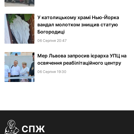
У католицькому храмі Нью-Йорка
вандал молотком знищив статую
Богородиці
06 Серпня 20:47
Мер Львова запросив ієрарха УПЦ на
освячення реабілітаційного центру
06 Серпня 19:30
СПЖ