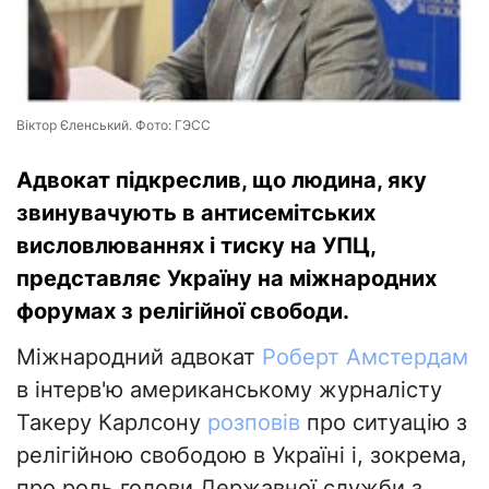
Віктор Єленський. Фото: ГЭСС
Адвокат підкреслив, що людина, яку
звинувачують в антисемітських
висловлюваннях і тиску на УПЦ,
представляє Україну на міжнародних
форумах з релігійної свободи.
Міжнародний адвокат
Роберт Амстердам
в інтерв'ю американському журналісту
Такеру Карлсону
розповів
про ситуацію з
релігійною свободою в Україні і, зокрема,
про роль голови Державної служби з