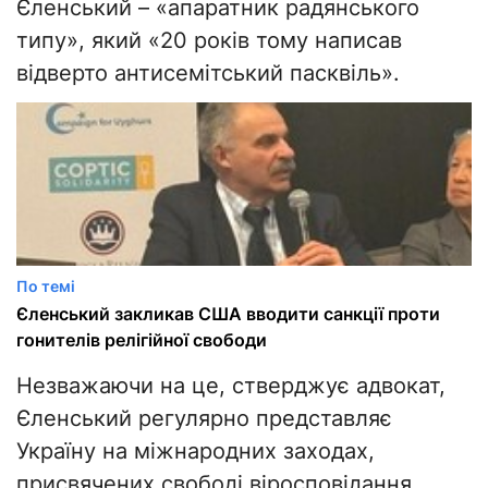
Єленський – «апаратник радянського
типу», який «20 років тому написав
відверто антисемітський пасквіль».
По темі
Єленський закликав США вводити санкції проти
гонителів релігійної свободи
Незважаючи на це, стверджує адвокат,
Єленський регулярно представляє
Україну на міжнародних заходах,
присвячених свободі віросповідання,