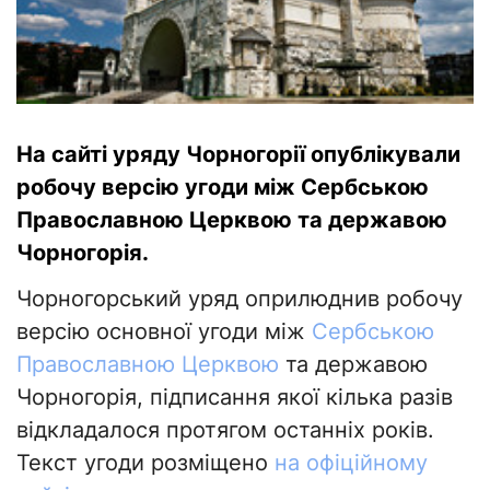
На сайті уряду Чорногорії опублікували
робочу версію угоди між Сербською
Православною Церквою та державою
Чорногорія.
Чорногорський уряд оприлюднив робочу
версію основної угоди між
Сербською
Православною Церквою
та державою
Чорногорія, підписання якої кілька разів
відкладалося протягом останніх років.
Текст угоди розміщено
на офіційному