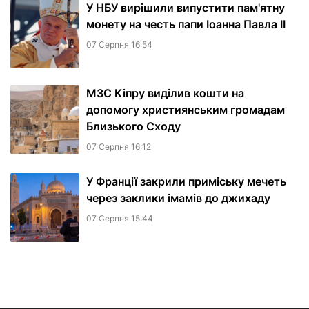
У НБУ вирішили випустити пам'ятну
монету на честь папи Іоанна Павла II
07 Серпня 16:54
МЗС Кіпру виділив кошти на
допомогу християнським громадам
Близького Сходу
07 Серпня 16:12
У Франції закрили приміську мечеть
через заклики імамів до джихаду
07 Серпня 15:44