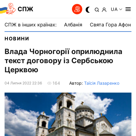
СПЖ
UA
СПЖ в інших країнах:
Албанія
Свята Гора Афон
НОВИНИ
Влада Чорногорії оприлюднила
текст договору із Сербською
Церквою
Автор:
Таїсія Лазаренко
164
04 Липня 2022 22:36