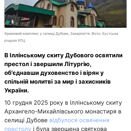
Храмовий комплекс у селищі Дубове, Закарпаття. Фото: Хустська
єпархія УПЦ
В Іллінському скиту Дубового освятили
престол і звершили Літургію,
об'єднавши духовенство і вірян у
спільній молитві за мир і захисників
України.
10 грудня 2025 року в Іллінському скиту
Архангело-Михайлівського монастиря в
селищі Дубове
відбулося освячення
престолу
і була звершена святкова