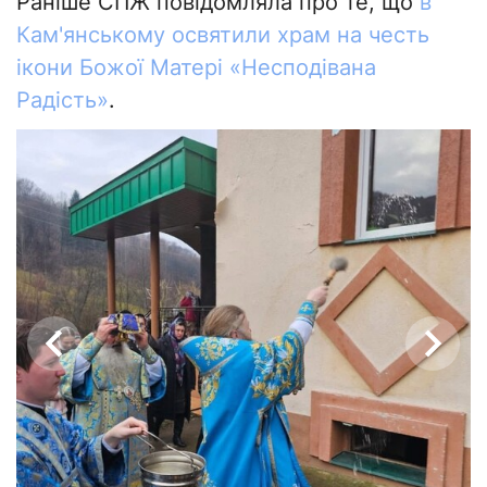
Раніше СПЖ повідомляла про те, що
в
Кам'янському освятили храм на честь
ікони Божої Матері «Несподівана
Радість»
.