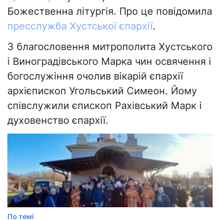
Божественна літургія. Про це повідомила
пресслужба Хустської єпархії
.
З благословення митрополита Хустського
і Виноградівського Марка чин освячення і
богослужіння очолив вікарій єпархії
архієпископ Угольський Симеон. Йому
співслужили єпископ Рахівський Марк і
духовенство єпархії.
По темі