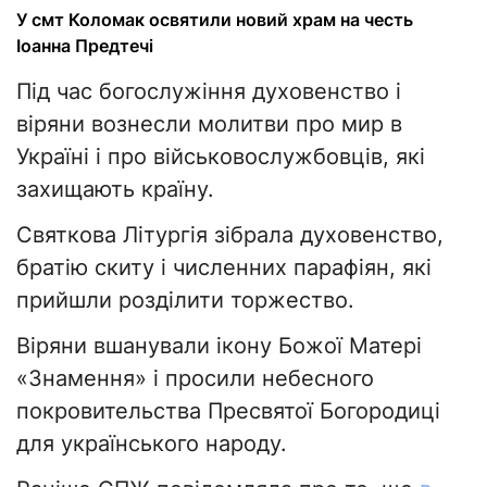
У смт Коломак освятили новий храм на честь
Іоанна Предтечі
Під час богослужіння духовенство і
віряни вознесли молитви про мир в
Україні і про військовослужбовців, які
захищають країну.
Святкова Літургія зібрала духовенство,
братію скиту і численних парафіян, які
прийшли розділити торжество.
Віряни вшанували ікону Божої Матері
«Знамення» і просили небесного
покровительства Пресвятої Богородиці
для українського народу.