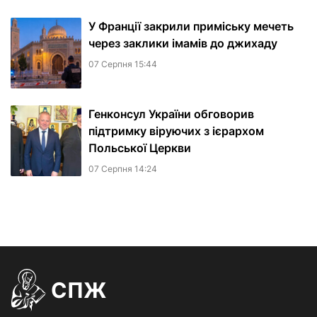
У Франції закрили приміську мечеть
через заклики імамів до джихаду
07 Серпня 15:44
Генконсул України обговорив
підтримку віруючих з ієрархом
Польської Церкви
07 Серпня 14:24
СПЖ