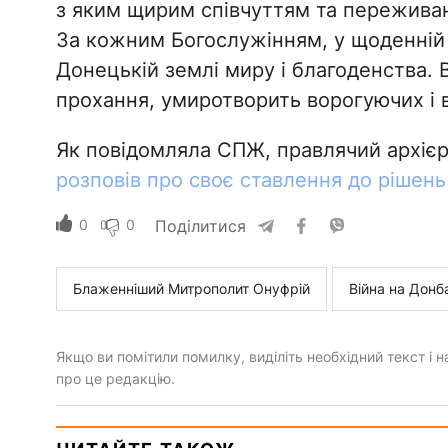
з яким щирим співчуттям та переживан
За кожним Богослужінням, у щоденній 
Донецькій землі миру і благоденства. 
прохання, умиротворить ворогуючих і 
Як повідомляла СПЖ, правлячий архієрей
розповів про своє ставлення до рішен
0
0
Поділитися
Блаженніший Митрополит Онуфрій
Війна на Донб
Якщо ви помітили помилку, виділіть необхідний текст і на
про це редакцію.