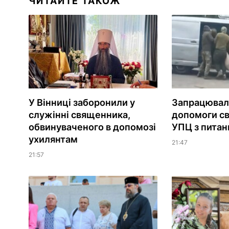
ЧИТАЙТЕ ТАКОЖ
У Вінниці заборонили у
Запрацювала
служінні священника,
допомоги с
обвинуваченого в допомозі
УПЦ з питань
ухилянтам
21:47
21:57