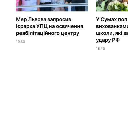
Мер Львова запросив
У Сумах поп
ієрарха УПЦ на освячення
вихованками
реабілітаційного центру
школи, які з
удару РФ
19:30
18:45