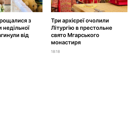
рощалися з
Три архієреї очолили
 недільної
Літургію в престольне
агинули від
свято Мгарського
монастиря
18:18