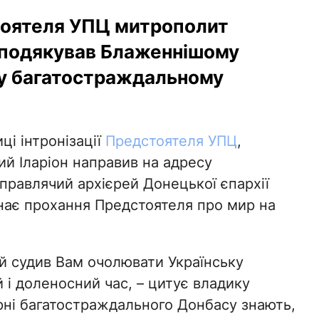
стоятеля УПЦ митрополит
 подякував Блаженнішому
 у багатостраждальному
ці інтронізації
Предстоятеля УПЦ
,
й Іларіон направив на адресу
правлячий архієрей Донецької єпархії
нає прохання Предстоятеля про мир на
ий судив Вам очолювати Українську
 і доленосний час, – цитує владику
ірні багатостраждального Донбасу знають,