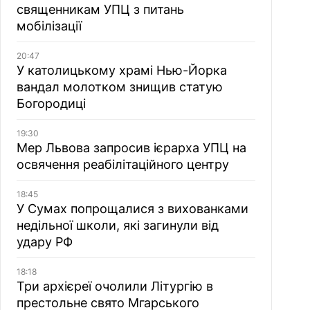
священникам УПЦ з питань
мобілізації
20:47
У католицькому храмі Нью-Йорка
вандал молотком знищив статую
Богородиці
19:30
Мер Львова запросив ієрарха УПЦ на
освячення реабілітаційного центру
18:45
У Сумах попрощалися з вихованками
недільної школи, які загинули від
удару РФ
18:18
Три архієреї очолили Літургію в
престольне свято Мгарського