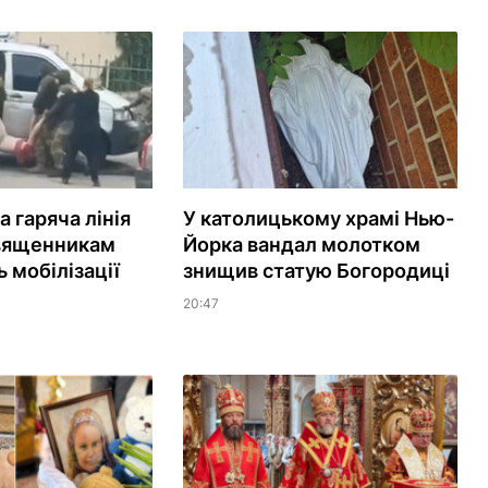
 гаряча лінія
У католицькому храмі Нью-
вященникам
Йорка вандал молотком
 мобілізації
знищив статую Богородиці
20:47