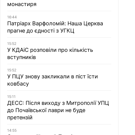
монастиря
16:44
Патріарх Варфоломій: Наша Церква
прагне до єдності з УГКЦ
15:52
У КДАіС розповіли про кількість
вступників
15:52
У ПЦУ знову закликали в піст їсти
ковбасу
15:11
ДЕСС: Після виходу з Митрополії УПЦ
до Почаївської лаври не буде
претензій
14:55