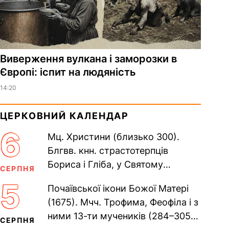
Виверження вулкана і заморозки в
Європі: іспит на людяність
14:20
ЦЕРКОВНИЙ КАЛЕНДАР
6
Мц. Христини (близько 300).
Блгвв. кнн. страстотерпців
Бориса і Гліба, у Святому
СЕРПНЯ
Хрещенні Романа і Давида (1015).
5
Почаївської ікони Божої Матері
Прп. Полікарпа, архімандрита...
(1675). Мчч. Трофима, Феофіла і з
ними 13-ти мучеників (284–305).
СЕРПНЯ