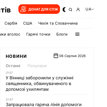
тів
UA
ДОНАТ ДЛЯ СПЖ
Сербія
США
Чехія та Словаччина
мки вголос
Гарячі точки
Блоги
НОВИНИ
06 Серпня 2026
Останні
Популярні
21:57
У Вінниці заборонили у служінні
священника, обвинуваченого в
допомозі ухилянтам
21:47
Запрацювала гаряча лінія допомоги