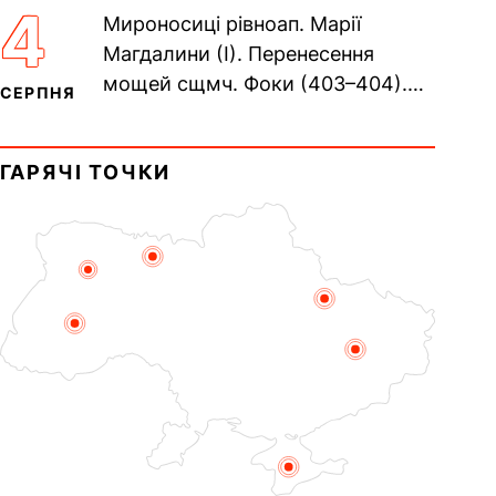
Сщмч. Аполлінарія, єп.
4
Мироносиці рівноап. Марії
Равенійського (близько 75)....
Магдалини (I). Перенесення
мощей сщмч. Фоки (403–404).
СЕРПНЯ
Прп. Корнилія Переяславського
(1693). Сщмч. Михаїла
ГАРЯЧІ ТОЧКИ
Накарякова...