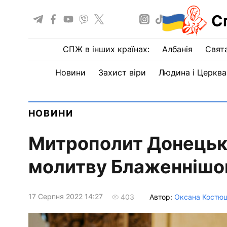
С
СПЖ в інших країнах:
Албанія
Свят
Новини
Захист віри
Людина і Церква
НОВИНИ
Митрополит Донецьки
молитву Блаженнішо
17 Серпня 2022 14:27
Автор:
Оксана Костю
403