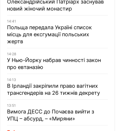
Олександрійський Патріарх заснував
новий жіночий монастир
14:41
Польща передала Україні список
місць для ексгумації польських
жертв
14:28
У Нью-Йорку набрав чинності закон
про евтаназію
14:13
В Ірландії закріпили право вагітних
трансгендерів на 26 тижнів декрету
13:51
Вимога ДЕСС до Почаєва вийти з
УПЦ – абсурд, – «Миряни»