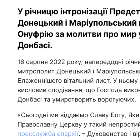
У річницю інтронізації Пред
Донецький і Маріупольський
Онуфрію за молитви про мир
Донбасі.
16 серпня 2022 року, напередодні річни
митрополит Донецький і Маріупольськи
Блаженнішого вітальний лист. У ньому 
висловив сподівання, що Господь вико
Донбасі та умиротворить ворогуючих.
«Сьогодні ми віддаємо Славу Богу, Як
Православну Церкву у такий непростий
пресслужба єпархії
. – Духовенство і в