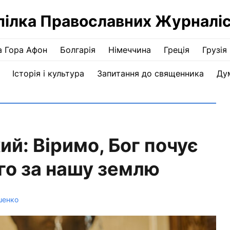
пілка Православних Журналіс
а Гора Афон
Болгарія
Німеччина
Греція
Грузія
Історія і культура
Запитання до священника
Ду
й: Віримо, Бог почує
го за нашу землю
шенко