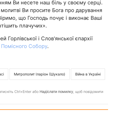
ням Ви несете наш біль у своєму серці.
молитві Ви просите Бога про дарування
Віримо, що Господь почує і виконає Ваші
втішить плачучих».
 Горлівської і Слов'янської єпархії
ь Помісного Собору
.
асі
Митрополит Іларіон (Шукало)
Війна в Україні
тисніть Ctrl+Enter або
Надіслати помилку
, щоб повідомити