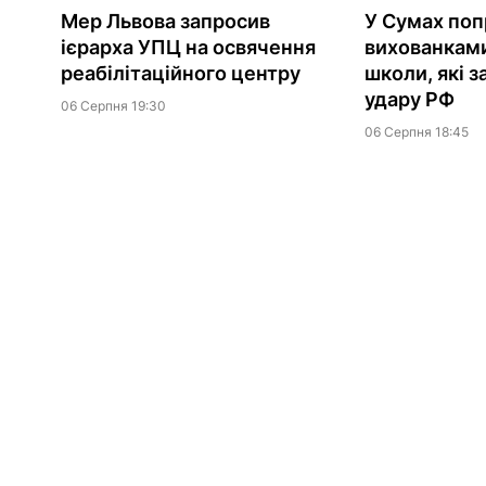
Мер Львова запросив
У Сумах поп
ієрарха УПЦ на освячення
вихованками
реабілітаційного центру
школи, які з
удару РФ
06 Серпня 19:30
06 Серпня 18:45