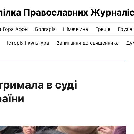
пілка Православних Журналіс
а Гора Афон
Болгарія
Німеччина
Греція
Грузія
Історія і культура
Запитання до священника
Ду
римала в суді
раїни