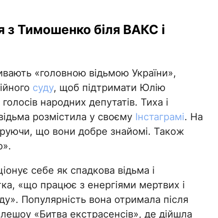
 з Тимошенко біля ВАКС і
зивають «головною відьмою України»,
ційного
суду
, щоб підтримати Юлію
голосів народних депутатів. Тиха і
відьма розмістила у своєму
Інстаграмі
. На
труючи, що вони добре знайомі. Також
ю».
іонує себе як спадкова відьма і
ка, «що працює з енергіями мертвих і
ду». Популярність вона отримала після
елешоу «Битва екстрасенсів», де дійшла