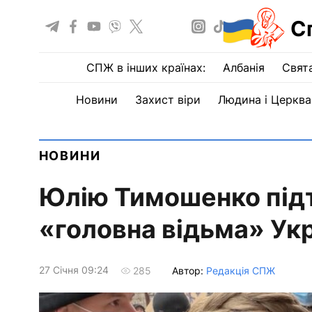
С
СПЖ в інших країнах:
Албанія
Свят
Новини
Захист віри
Людина і Церква
НОВИНИ
Юлію Тимошенко підт
«головна відьма» Ук
27 Сiчня 09:24
Автор:
Редакція СПЖ
285