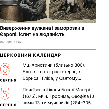
Виверження вулкана і заморозки в
Європі: іспит на людяність
06 Серпня 14:20
ЦЕРКОВНИЙ КАЛЕНДАР
6
Мц. Христини (близько 300).
Блгвв. кнн. страстотерпців
Бориса і Гліба, у Святому
СЕРПНЯ
Хрещенні Романа і Давида (1015).
5
Почаївської ікони Божої Матері
Прп. Полікарпа, архімандрита...
(1675). Мчч. Трофима, Феофіла і з
ними 13-ти мучеників (284–305).
СЕРПНЯ