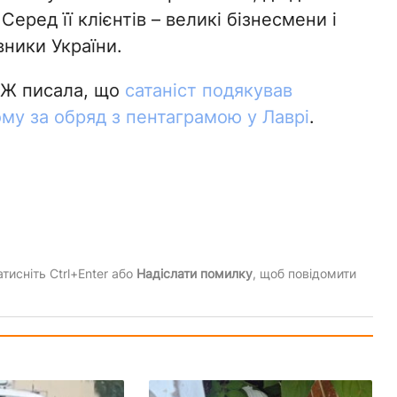
 Серед її клієнтів – великі бізнесмени і
вники України.
ПЖ писала, що
сатаніст подякував
му за обряд з пентаграмою у Лаврі
.
тисніть Ctrl+Enter або
Надіслати помилку
, щоб повідомити