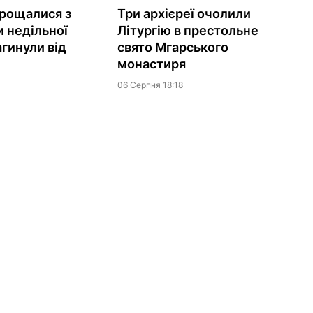
рощалися з
Три архієреї очолили
 недільної
Літургію в престольне
агинули від
свято Мгарського
монастиря
06 Серпня 18:18