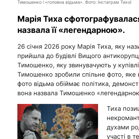
Тимошенко і «головна відьма». Фото: Інстаграм Тихої
Марія Тиха сфотографувалася
назвала її «легендарною».
26 січня 2026 року Марія Тиха, яку на
прийшла до будівлі Вищого антикоруп
Тимошенко, яку звинувачують у купівлі 
Тимошенко зробили спільне фото, яке 
фото відьма обіймає політика, демонс
вона назвала Тимошенко «легендарно
Тиха позиц
некромант
духами ро
участі в т