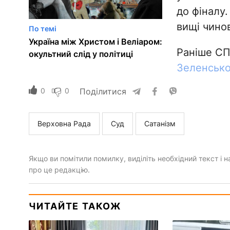
до фіналу.
вищі чино
По темі
Україна між Христом і Веліаром:
Раніше С
окультний слід у політиці
Зеленсько
0
0
Поділитися
Верховна Рада
Суд
Сатанізм
Якщо ви помітили помилку, виділіть необхідний текст і на
про це редакцію.
ЧИТАЙТЕ ТАКОЖ