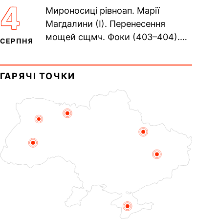
Сщмч. Аполлінарія, єп.
4
Мироносиці рівноап. Марії
Равенійського (близько 75)....
Магдалини (I). Перенесення
мощей сщмч. Фоки (403–404).
СЕРПНЯ
Прп. Корнилія Переяславського
(1693). Сщмч. Михаїла
ГАРЯЧІ ТОЧКИ
Накарякова...