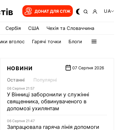
тів
UA
ДОНАТ ДЛЯ СПЖ
Сербія
США
Чехія та Словаччина
мки вголос
Гарячі точки
Блоги
НОВИНИ
07 Серпня 2026
Останні
Популярні
06 Серпня 21:57
У Вінниці заборонили у служінні
священника, обвинуваченого в
допомозі ухилянтам
06 Серпня 21:47
Запрацювала гаряча лінія допомоги