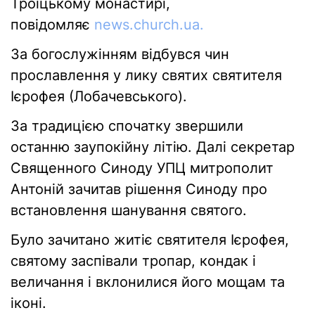
Троїцькому монастирі,
повідомляє
news.church.ua.
За богослужінням відбувся чин
прославлення у лику святих святителя
Ієрофея (Лобачевського).
За традицією спочатку звершили
останню заупокійну літію. Далі секретар
Священного Синоду УПЦ митрополит
Антоній зачитав рішення Синоду про
встановлення шанування святого.
Було зачитано житіє святителя Ієрофея,
святому заспівали тропар, кондак і
величання і вклонилися його мощам та
іконі.