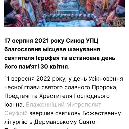
17 серпня 2021 року Синод УПЦ
благословив місцеве шанування
святителя Ієрофея та встановив день
його пам'яті 30 квітня.
11 вересня 2022 року, у день Усікновення
чесної глави святого славного Пророка,
Предтечі та Хрестителя Господнього
Іоанна,
Блаженніший Митрополит
Онуфрій
звершив святкову Божественну
літургію в Дерманському Свято-