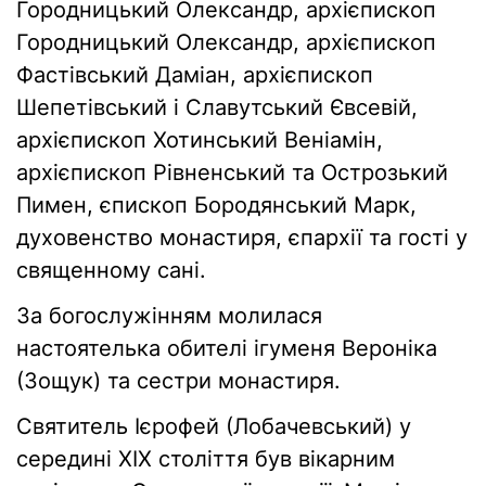
Городницький Олександр, архієпископ
Городницький Олександр, архієпископ
Фастівський Даміан, архієпископ
Шепетівський і Славутський Євсевій,
архієпископ Хотинський Веніамін,
архієпископ Рівненський та Острозький
Пимен, єпископ Бородянський Марк,
духовенство монастиря, єпархії та гості у
священному сані.
За богослужінням молилася
настоятелька обителі ігуменя Вероніка
(Зощук) та сестри монастиря.
Святитель Ієрофей (Лобачевський) у
середині ХІХ століття був вікарним