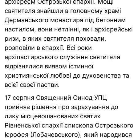
архієреєм Острозької єпархії. Мощі
святителя знайшли в головному храмі
Дерманського монастиря під бетонним
настилом, вони нетлінні, як і архієрейські
ризи, в яких святителя поховали,
розповіли в єпархії. Всі роки
архіпастирського служіння святителя
відрізнялися виявом істинної
християнської любові до духовенства та
всієї своєї пастви.
17 серпня Священний Синод УПЦ
прийняв рішення про зарахування до
лику місцевошанованих святих
Рівненської єпархії єпископа Острозького
Ієрофея (Лобачевського), який народився