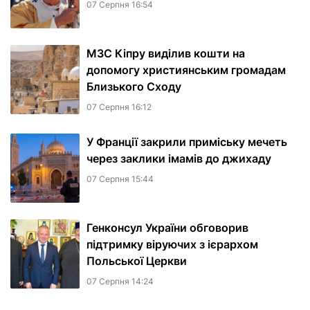
07 Серпня 16:54
МЗС Кіпру виділив кошти на
допомогу християнським громадам
Близького Сходу
07 Серпня 16:12
У Франції закрили приміську мечеть
через заклики імамів до джихаду
07 Серпня 15:44
Генконсул України обговорив
підтримку віруючих з ієрархом
Польської Церкви
07 Серпня 14:24