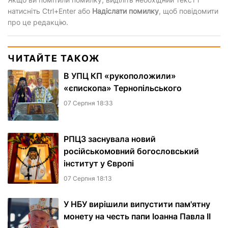
натисніть Ctrl+Enter або
Надіслати помилку
, щоб повідомити
про це редакцію.
ЧИТАЙТЕ ТАКОЖ
В УПЦ КП «рукоположили»
«єпископа» Тернопільського
07 Серпня 18:33
РПЦЗ заснувала новий
російськомовний богословський
інститут у Європі
07 Серпня 18:13
У НБУ вирішили випустити пам'ятну
монету на честь папи Іоанна Павла II