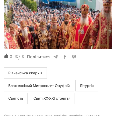
0
0
Поділитися
Рівненська єпархія
Блаженніший Митрополит Онуфрій
Літургія
Святість
Святі ХХ-ХХI століття
Якщо ви помітили помилку, виділіть необхідний текст і