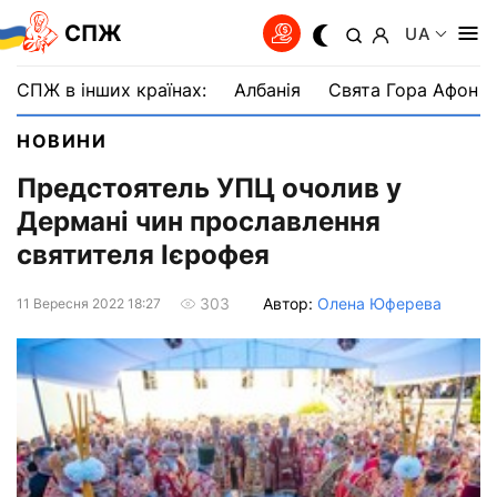
СПЖ
UA
СПЖ в інших країнах:
Албанія
Свята Гора Афон
НОВИНИ
Предстоятель УПЦ очолив у
Дермані чин прославлення
святителя Ієрофея
Автор:
Олена Юферева
303
11 Вересня 2022 18:27