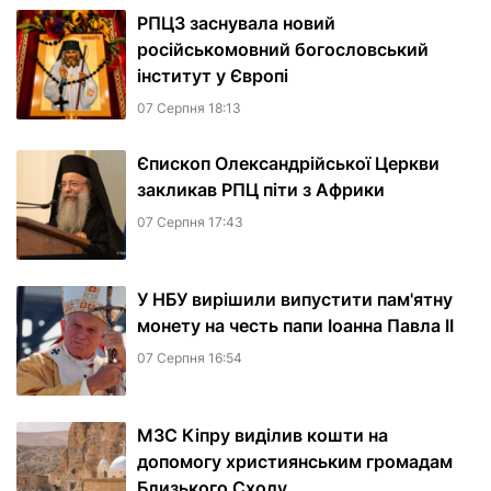
РПЦЗ заснувала новий
російськомовний богословський
інститут у Європі
07 Серпня 18:13
Єпископ Олександрійської Церкви
закликав РПЦ піти з Африки
07 Серпня 17:43
У НБУ вирішили випустити пам'ятну
монету на честь папи Іоанна Павла II
07 Серпня 16:54
МЗС Кіпру виділив кошти на
допомогу християнським громадам
Близького Сходу