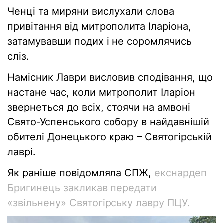
Ченці та миряни вислухали слова
привітання від митрополита Іларіона,
затамувавши подих і не соромлячись
сліз.
Намісник Лаври висловив сподівання, що
настане час, коли митрополит Іларіон
звернеться до всіх, стоячи на амвоні
Свято-Успенського собору в найдавнішій
обителі Донецького краю – Святогірській
лаврі.
Як раніше повідомляла СПЖ,
екснардеп
Бригинець закликав передати
«звільнену» Святогірську лавру ПЦУ.