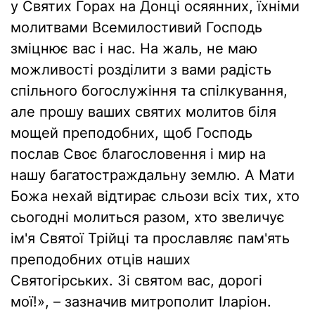
у Святих Горах на Донці осяянних, їхніми
молитвами Всемилостивий Господь
зміцнює вас і нас. На жаль, не маю
можливості розділити з вами радість
спільного богослужіння та спілкування,
але прошу ваших святих молитов біля
мощей преподобних, щоб Господь
послав Своє благословення і мир на
нашу багатостраждальну землю. А Мати
Божа нехай відтирає сльози всіх тих, хто
сьогодні молиться разом, хто звеличує
ім'я Святої Трійці та прославляє пам'ять
преподобних отців наших
Святогірських. Зі святом вас, дорогі
мої!», – зазначив митрополит Іларіон.