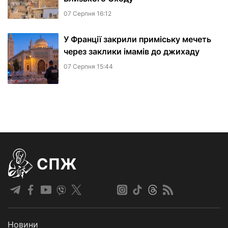
07 Серпня 16:12
У Франції закрили приміську мечеть
через заклики імамів до джихаду
07 Серпня 15:44
СПЖ
Новини