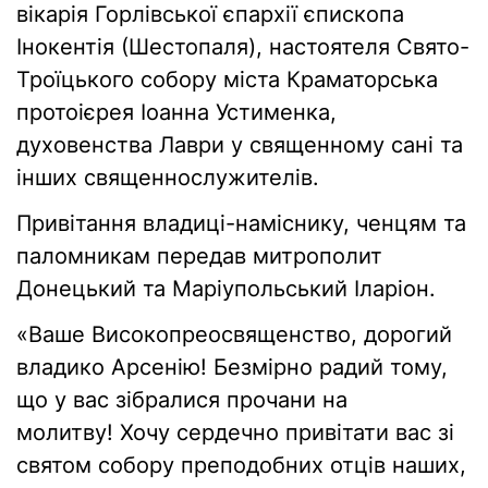
вікарія Горлівської єпархії єпископа
Інокентія (Шестопаля), настоятеля Свято-
Троїцького собору міста Краматорська
протоієрея Іоанна Устименка,
духовенства Лаври у священному сані та
інших священнослужителів.
Привітання владиці-наміснику, ченцям та
паломникам передав митрополит
Донецький та Маріупольський Іларіон.
«Ваше Високопреосвященство, дорогий
владико Арсенію! Безмірно радий тому,
що у вас зібралися прочани на
молитву! Хочу сердечно привітати вас зі
святом собору преподобних отців наших,