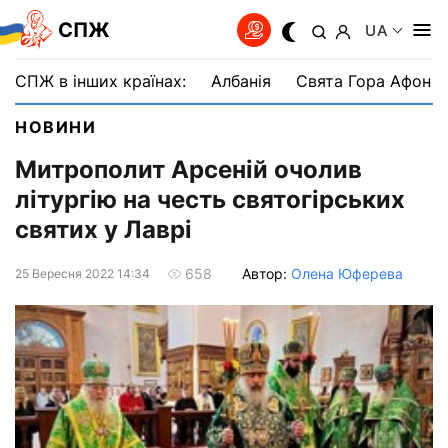
СПЖ
UA
СПЖ в інших країнах:
Албанія
Свята Гора Афон
НОВИНИ
Митрополит Арсеній очолив
літургію на честь святогірських
святих у Лаврі
Автор:
Олена Юферева
658
25 Вересня 2022 14:34