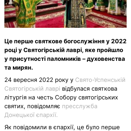
Це перше святкове богослужіння у 2022
році у Святогірській лаврі, яке пройшло
у присутності паломників – духовенства
та мирян.
24 вересня 2022 року у
Свято-Успенській
Святогірській лаврі
відбулася святкова
літургія на честь Собору святогірських
святих, повідомляє
пресслужба
Донецької єпархії.
Як повідомили в єпархії, це було перше